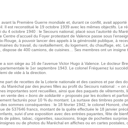
 avant la Première Guerre mondiale et, durant ce conflit, avait apporté
. Il est reconstitué le 19 octobre 1939 avec les mêmes objectifs. Le ré
loi du 4 octobre 1940 : le Secours national, placé sous l’autorité du M
 le Centre d’accueil du Foyer protestant de Valence passe sous l’enseig
oix-Rouge, à pouvoir lancer des appels à la générosité publique, à rece
omaines du travail, du ravitaillement, du logement, du chauffage, etc. 
 dispose de 400 camions, de cuisines… Ses membres ont un insigne tr
e a son siège au 16 de l’avenue Victor Hugo à Valence. Le docteur Br
partementale le 1er septembre 1943. Le colonel Fréquenez lui succède
mi de vide à la direction.
e part de recettes de la Loterie nationale et des casinos et par des 
s du Maréchal par des jeunes filles au profit du Secours national :
« on 
s importantes sont recueillies, ainsi que des paquets de vêtements, l
ra en vente des
« bons de solidarité »
proposés par les écoliers et parf
quement facturés pour 10 % du montant. La surtaxe des timbres poste 
t des sommes conséquentes : le 18 février 1942, le colonel Honoré, ch
e de 537646 francs, montant de la quête effectuée le 18 janvier précéd
nfants, suivi d’une exposition avec des entrées payantes, fête de bien
 de pâtes, tabac, cigarettes, saucissons, tirage de pochettes surprise,
’insignes ou de photos du Maréchal en affiches ou en cartes postales,