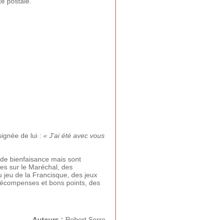
e postale.
ignée de lui :
« J’ai été avec vous
 de bienfaisance mais sont
s sur le Maréchal, des
u jeu de la Francisque, des jeux
 récompenses et bons points, des
Auteurs :
Robert Serre