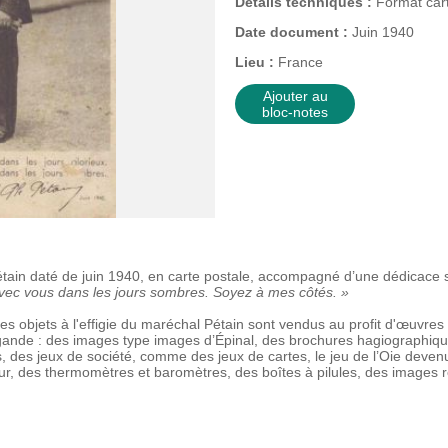
Détails techniques :
Format cart
Date document :
Juin 1940
Lieu :
France
Ajouter au
bloc-notes
Pétain daté de juin 1940, en carte postale, accompagné d’une dédicace s
 avec vous dans les jours sombres. Soyez à mes côtés. »
es objets à l'effigie du maréchal Pétain sont vendus au profit d'œuvres
nde : des images type images d’Épinal, des brochures hagiographique
s, des jeux de société, comme des jeux de cartes, le jeu de l’Oie deven
eur, des thermomètres et baromètres, des boîtes à pilules, des images