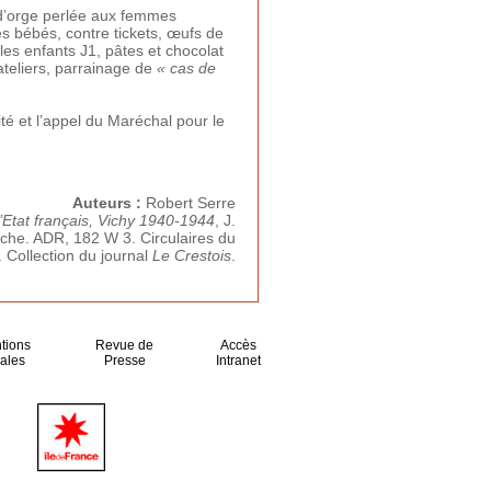
g d’orge perlée aux femmes
s bébés, contre tickets, œufs de
 les enfants J1, pâtes et chocolat
ateliers, parrainage de
« cas de
té et l’appel du Maréchal pour le
Auteurs :
Robert Serre
’Etat français, Vichy 1940-1944
, J.
rche. ADR, 182 W 3. Circulaires du
. Collection du journal
Le Crestois
.
tions
Revue de
Accès
ales
Presse
Intranet