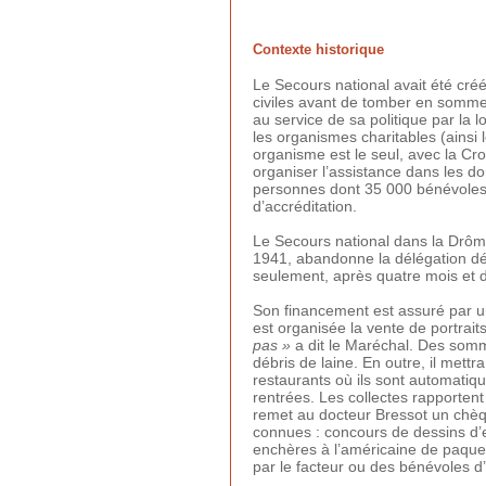
Contexte historique
Le Secours national avait été créé
civiles avant de tomber en sommeil
au service de sa politique par la 
les organismes charitables (ainsi
organisme est le seul, avec la Cr
organiser l’assistance dans les d
personnes dont 35 000 bénévoles,
d’accréditation.
Le Secours national dans la Drôm
1941, abandonne la délégation dé
seulement, après quatre mois et de
Son financement est assuré par un
est organisée la vente de portrait
pas »
a dit le Maréchal. Des somme
débris de laine. En outre, il mett
restaurants où ils sont automati
rentrées. Les collectes rapporten
remet au docteur Bressot un chèqu
connues : concours de dessins d’e
enchères à l’américaine de paquets
par le facteur ou des bénévoles d