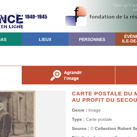
ÉVÈN
IAS
LIEUX
PERSONNES
ILE-D
CARTE POSTALE DU
AU PROFIT DU SECO
Genre :
Image
Type :
Carte postale
Source :
©
Collection Robert S