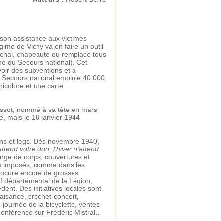
 son assistance aux victimes
gime de Vichy va en faire un outil
aréchal, chapeaute ou remplace tous
ne du Secours national). Cet
voir des subventions et à
Le Secours national emploie 40 000
icolore et une carte
essot, nommé à sa tête en mars
, mais le 18 janvier 1944
dons et legs. Dès novembre 1940,
attend votre don, l’hiver n’attend
inge de corps, couvertures et
ois imposés, comme dans les
procure encore de grosses
ef départemental de la Légion,
ent. Des initiatives locales sont
faisance, crochet-concert,
 journée de la bicyclette, ventes
 conférence sur Frédéric Mistral…