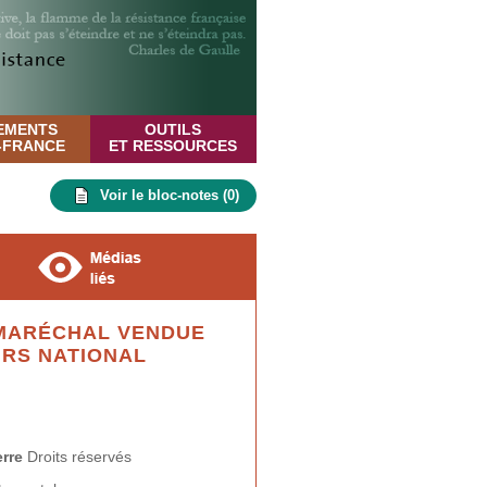
EMENTS
OUTILS
E-FRANCE
ET RESSOURCES
Voir le bloc-notes (
0
)
 MARÉCHAL VENDUE
URS NATIONAL
erre
Droits réservés