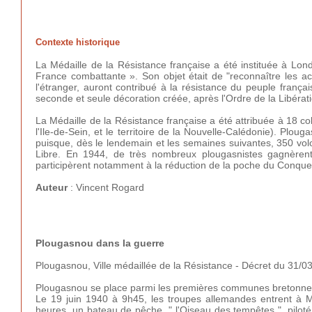
Contexte historique
La Médaille de la Résistance française a été instituée à Lon
France combattante ». Son objet était de "reconnaître les a
l'étranger, auront contribué à la résistance du peuple frança
seconde et seule décoration créée, après l'Ordre de la Libérat
La Médaille de la Résistance française a été attribuée à 18 coll
l'Ile-de-Sein, et le territoire de la Nouvelle-Calédonie). Pl
puisque, dès le lendemain et les semaines suivantes, 350 volon
Libre. En 1944, de très nombreux plougasnistes gagnèrent 
participèrent notamment à la réduction de la poche du Conque
Auteur
: Vincent Rogard
Plougasnou dans la guerre
Plougasnou, Ville médaillée de la Résistance - Décret du 31/
Plougasnou se place parmi les premières communes bretonnes
Le 19 juin 1940 à 9h45, les troupes allemandes entrent à Mo
heures, un bateau de pêche, " l'Oiseau des tempêtes ", piloté