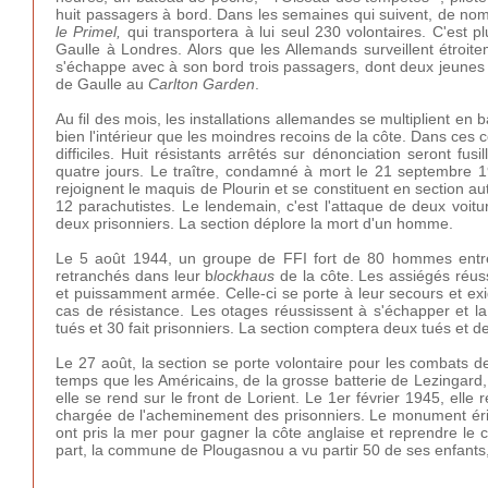
huit passagers à bord. Dans les semaines qui suivent, de nom
le Primel,
qui transportera à lui seul 230 volontaires. C'est p
Gaulle à Londres. Alors que les Allemands surveillent étroit
s'échappe avec à son bord trois passagers, dont deux jeunes d
de Gaulle au
Carlton Garden
.
Au fil des mois, les installations allemandes se multiplient en
bien l'intérieur que les moindres recoins de la côte. Dans ces
difficiles. Huit résistants arrêtés sur dénonciation seront fus
quatre jours. Le traître, condamné à mort le 21 septembre 1
rejoignent le maquis de Plourin et se constituent en section 
12 parachutistes. Le lendemain, c'est l'attaque de deux voit
deux prisonniers. La section déplore la mort d'un homme.
Le 5 août 1944, un groupe de FFI fort de 80 hommes entre
retranchés dans leur b
lockhaus
de la côte. Les assiégés réu
et puissamment armée. Celle-ci se porte à leur secours et exi
cas de résistance. Les otages réussissent à s'échapper et 
tués et 30 fait prisonniers. La section comptera deux tués et 
Le 27 août, la section se porte volontaire pour les combats 
temps que les Américains, de la grosse batterie de Lezingard,
elle se rend sur le front de Lorient. Le 1er février 1945, elle r
chargée de l'acheminement des prisonniers. Le monument éri
ont pris la mer pour gagner la côte anglaise et reprendre le
part, la commune de Plougasnou a vu partir 50 de ses enfants,