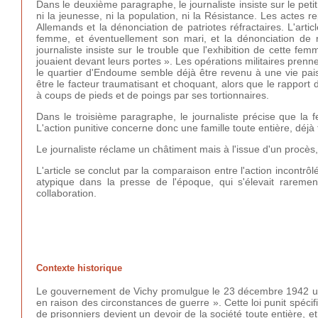
Dans le deuxième paragraphe, le journaliste insiste sur le peti
ni la jeunesse, ni la population, ni la Résistance. Les actes
Allemands et la dénonciation de patriotes réfractaires. L'arti
femme, et éventuellement son mari, et la dénonciation de
journaliste insiste sur le trouble que l'exhibition de cette fe
jouaient devant leurs portes ». Les opérations militaires prenn
le quartier d'Endoume semble déjà être revenu à une vie paisi
être le facteur traumatisant et choquant, alors que le rappor
à coups de pieds et de poings par ses tortionnaires.
Dans le troisième paragraphe, le journaliste précise que la
L'action punitive concerne donc une famille toute entière, déjà
Le journaliste réclame un châtiment mais à l'issue d'un procès,
L'article se conclut par la comparaison entre l'action incon
atypique dans la presse de l'époque, qui s'élevait rareme
collaboration.
Contexte historique
Le gouvernement de Vichy promulgue le 23 décembre 1942 une l
en raison des circonstances de guerre ». Cette loi punit spéc
de prisonniers devient un devoir de la société toute entière, et 