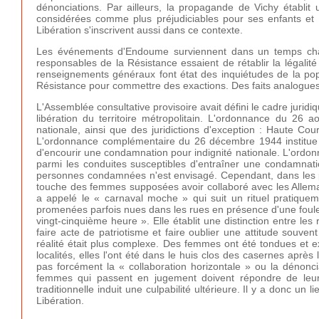
dénonciations. Par ailleurs, la propagande de Vichy établit 
considérées comme plus préjudiciables pour ses enfants et
Libération s'inscrivent aussi dans ce contexte.
Les événements d'Endoume surviennent dans un temps chaot
responsables de la Résistance essaient de rétablir la légalité
renseignements généraux font état des inquiétudes de la popu
Résistance pour commettre des exactions. Des faits analogues 
L'Assemblée consultative provisoire avait défini le cadre juridi
libération du territoire métropolitain. L'ordonnance du 26 a
nationale, ainsi que des juridictions d'exception : Haute Cou
L'ordonnance complémentaire du 26 décembre 1944 institue 
d'encourir une condamnation pour indignité nationale. L'ordon
parmi les conduites susceptibles d'entraîner une condamna
personnes condamnées n'est envisagé. Cependant, dans les prem
touche des femmes supposées avoir collaboré avec les Alleman
a appelé le « carnaval moche » qui suit un rituel pratiqu
promenées parfois nues dans les rues en présence d'une foule 
vingt-cinquième heure ». Elle établit une distinction entre les
faire acte de patriotisme et faire oublier une attitude souvent
réalité était plus complexe. Des femmes ont été tondues et e
localités, elles l'ont été dans le huis clos des casernes après
pas forcément la « collaboration horizontale » ou la dénoncia
femmes qui passent en jugement doivent répondre de leur v
traditionnelle induit une culpabilité ultérieure. Il y a donc un
Libération.