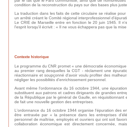
par le fait que le Parti communiste, ainsi que de nombreuse
condition de la reconstruction du pays sur des bases plus juste
La traduction dans les faits de cette circulaire se réalise p
un arrêté créant le Comité régional interprofessionnel d'épurat
Le CRIE de Marseille entre en fonction le 20 juin 1945. Il n'
l'esprit lorsqu'il écrivit : « Il ne vous échappera pas que la mi
Contexte historique
Le programme du CNR promet « une démocratie économique nou
au premier rang desquelles la CGT - réclament une épurati
réactionnaire et soupçonné d'avoir voulu profiter des malheur
négliger les possiblités d'enrichissement personnel.
Avant même l'ordonnance du 16 octobre 1944, une épuration 
substituent aux patrons et cadres dirigeants
de grandes entre
de la République par le général de Gaulle, en réquisitionnant
de fait une nouvelle gestion des entreprises.
L'ordonnance du 16 octobre 1944 organise l'épuration des ent
être entravée par « la présence dans les entreprises d'élé
personnel de maîtrise, employés et ouvriers qui ont soit favori
collaboration économique est directement concernée, mais