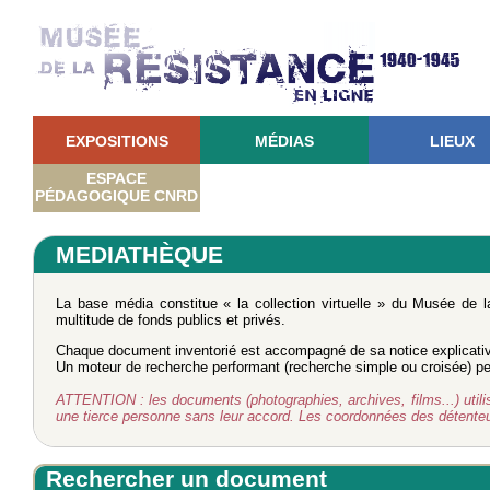
EXPOSITIONS
MÉDIAS
LIEUX
ESPACE
PÉDAGOGIQUE CNRD
MEDIATHÈQUE
La base média constitue « la collection virtuelle » du Musée de 
multitude de fonds publics et privés.
Chaque document inventorié est accompagné de sa notice explicati
Un moteur de recherche performant (recherche simple ou croisée) perm
ATTENTION : les documents (photographies, archives, films...) utilisé
une tierce personne sans leur accord. Les coordonnées des détent
Rechercher un document