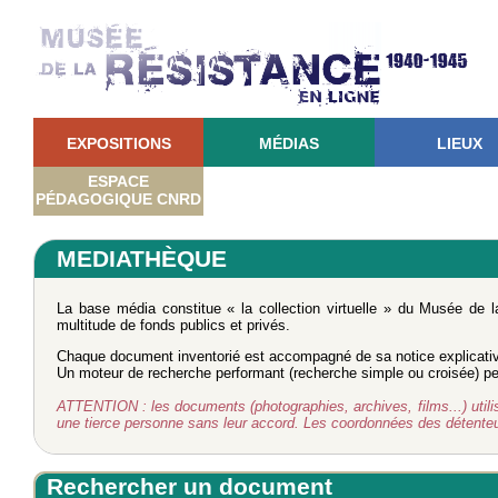
EXPOSITIONS
MÉDIAS
LIEUX
ESPACE
PÉDAGOGIQUE CNRD
MEDIATHÈQUE
La base média constitue « la collection virtuelle » du Musée de 
multitude de fonds publics et privés.
Chaque document inventorié est accompagné de sa notice explicati
Un moteur de recherche performant (recherche simple ou croisée) perm
ATTENTION : les documents (photographies, archives, films...) utilisé
une tierce personne sans leur accord. Les coordonnées des détent
Rechercher un document