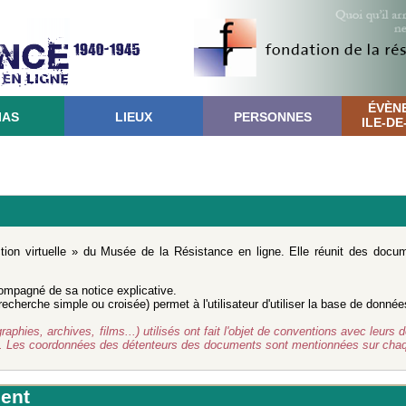
ÉVÈN
IAS
LIEUX
PERSONNES
ILE-D
ction virtuelle » du Musée de la Résistance en ligne. Elle réunit des doc
mpagné de sa notice explicative.
cherche simple ou croisée) permet à l'utilisateur d'utiliser la base de donnée
ies, archives, films...) utilisés ont fait l'objet de conventions avec leurs d
d. Les coordonnées des détenteurs des documents sont mentionnées sur chaq
ent