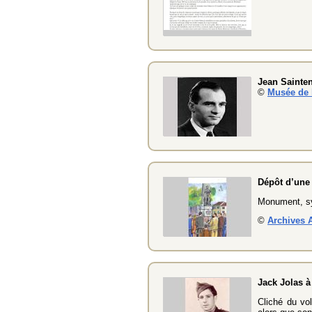
Jean Sainte
©
Musée de l
Dépôt d’une
Monument, sym
©
Archives A
Jack Jolas à
Cliché du vo