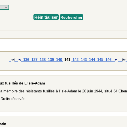
Réinitialiser
Rechercher
136
137
138
139
140
141
142
143
144
145
146
x fusillés de L'Isle-Adam
 mémoire des résistants fusillés à l'Isle-Adam le 20 juin 1944, situé 34 Che
Droits réservés
stin