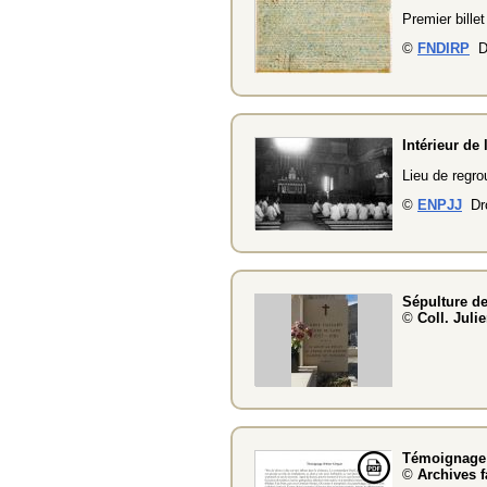
Premier bille
©
FNDIRP
Dr
Intérieur de
Lieu de regro
©
ENPJJ
Dro
Sépulture de
©
Coll. Juli
Témoignage 
©
Archives f