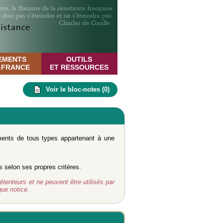
EMENTS
OUTILS
E-FRANCE
ET RESSOURCES
Voir le bloc-notes (
0
)
uments de tous types appartenant à une
s selon ses propres critères.
étenteurs et ne peuvent être utilisés par
ue notice.