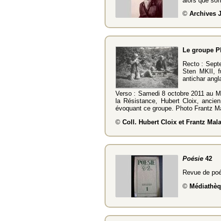
alors que son
©
Archives J
Le groupe P
Recto : Sept
Sten MKII, f
antichar angl
Verso : Samedi 8 octobre 2011 au Mu
la Résistance, Hubert Cloix, ancie
évoquant ce groupe. Photo Frantz M
©
Coll. Hubert Cloix et Frantz Mal
Poésie
42
Revue de poés
©
Médiathèqu