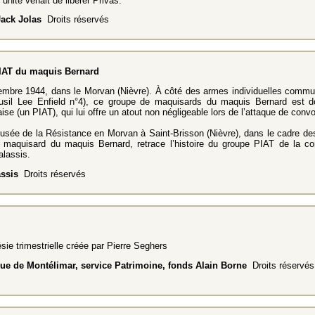
 unité venait de libérer Privas.
ack Jolas
Droits réservés
IAT du maquis Bernard
embre 1944, dans le Morvan (Nièvre). À côté des armes individuelles communé
usil Lee Enfield n°4), ce groupe de maquisards du maquis Bernard est d
aise (un PIAT), qui lui offre un atout non négligeable lors de l’attaque de conv
sée de la Résistance en Morvan à Saint-Brisson (Nièvre), dans le cadre des
n maquisard du maquis Bernard, retrace l’histoire du groupe PIAT de la c
alassis.
assis
Droits réservés
ie trimestrielle créée par Pierre Seghers
e de Montélimar, service Patrimoine, fonds Alain Borne
Droits réservés