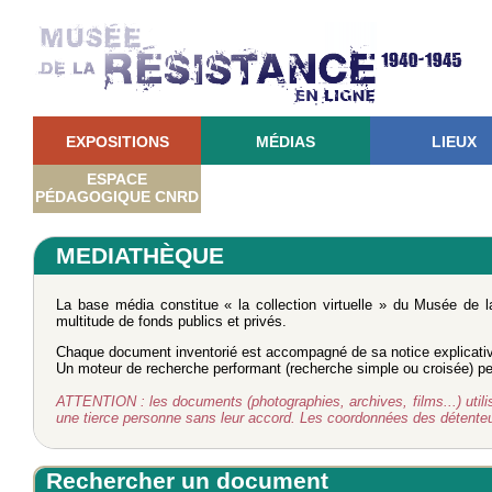
EXPOSITIONS
MÉDIAS
LIEUX
ESPACE
PÉDAGOGIQUE CNRD
MEDIATHÈQUE
La base média constitue « la collection virtuelle » du Musée de 
multitude de fonds publics et privés.
Chaque document inventorié est accompagné de sa notice explicati
Un moteur de recherche performant (recherche simple ou croisée) perm
ATTENTION : les documents (photographies, archives, films...) utilisé
une tierce personne sans leur accord. Les coordonnées des détent
Rechercher un document