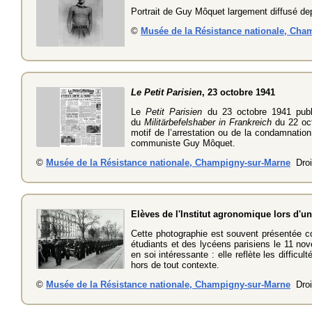
Portrait de Guy Môquet largement diffusé dep
©
Musée de la Résistance nationale, Cha
Le Petit Parisien
, 23 octobre 1941
Le
Petit Parisien
du 23 octobre 1941 publi
du
Militärbefelshaber in Frankreich
du 22 oct
motif de l’arrestation ou de la condamnatio
communiste Guy Môquet.
©
Musée de la Résistance nationale, Champigny-sur-Marne
Droi
Elèves de l'Institut agronomique lors d'u
Cette photographie est souvent présentée c
étudiants et des lycéens parisiens le 11 no
en soi intéressante : elle reflète les diffic
hors de tout contexte.
©
Musée de la Résistance nationale, Champigny-sur-Marne
Droi