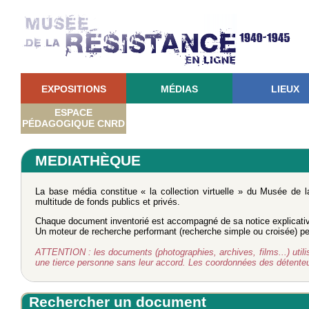
EXPOSITIONS
MÉDIAS
LIEUX
ESPACE
PÉDAGOGIQUE CNRD
MEDIATHÈQUE
La base média constitue « la collection virtuelle » du Musée de 
multitude de fonds publics et privés.
Chaque document inventorié est accompagné de sa notice explicati
Un moteur de recherche performant (recherche simple ou croisée) perm
ATTENTION : les documents (photographies, archives, films...) utilisé
une tierce personne sans leur accord. Les coordonnées des détent
Rechercher un document