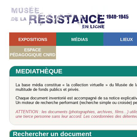
EXPOSITIONS
MÉDIAS
LIEUX
ESPACE
PÉDAGOGIQUE CNRD
MEDIATHÈQUE
La base média constitue « la collection virtuelle » du Musée de 
multitude de fonds publics et privés.
Chaque document inventorié est accompagné de sa notice explicati
Un moteur de recherche performant (recherche simple ou croisée) perm
ATTENTION : les documents (photographies, archives, films...) utilisé
une tierce personne sans leur accord. Les coordonnées des détent
Rechercher un document