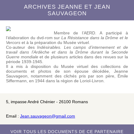
ARCHIVES JEANNE ET JEAN
SAUVAGEON
Membre de l’AERD. A participé à
l’élaboration du dvd-rom sur
La Résistance dans la Drôme et le
Vercors
et à la préparation du Musée virtuel.
Co-auteur des
Indésirables. Les camps d’internement et de
travail dans l’Ardèche et dans la Drôme durant la Seconde
Guerre mondiale
et de plusieurs articles dans des revues sur la
période 1939-1945.
Il a mis à disposition du Musée virtuel des collections de
documents et photos de son épouse décédée, Jeanne
Sauvageon, notamment des clichés pris par son père, Émile
Siffermann, en 1944 dans la région de Loriol-Livron.
5, impasse André Chénier - 26100 Romans
Email :
Jean.sauvageon@gmail.com
VOIR TOUS LES DOCUMENTS DE CE PARTENAIRE