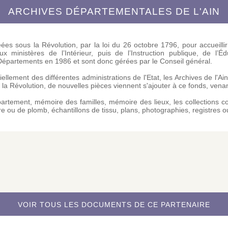
ARCHIVES DÉPARTEMENTALES DE L'AIN
es sous la Révolution, par la loi du 26 octobre 1796, pour accueillir
 ministères de l’Intérieur, puis de l’Instruction publique, de l’Édu
Départements en 1986 et sont donc gérées par le Conseil général.
lement des différentes administrations de l'Etat, les Archives de l'Ain
la Révolution, de nouvelles pièces viennent s'ajouter à ce fonds, venan
épartement, mémoire des familles, mémoire des lieux, les collections c
re ou de plomb, échantillons de tissu, plans, photographies, registres 
VOIR TOUS LES DOCUMENTS DE CE PARTENAIRE