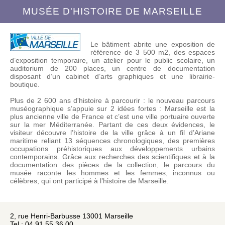
MUSÉE D'HISTOIRE DE MARSEILLE
Le bâtiment abrite une exposition de
référence de 3 500 m2, des espaces
d’exposition temporaire, un atelier pour le public scolaire, un
auditorium de 200 place­s, un centre de documentation
disposant d’un cabinet d’arts graphiques et une librairie-
boutique.­
Plus de 2 600 ans d'histoire à parcourir : le nouveau parcours
muséographique s’appuie sur 2 idées fortes : Marseille est la
plus ancienne ville de France et c’est une ville portuaire ouverte
sur la mer Méditerranée. Partant de ces deux évidences, le
visiteur découvre l’histoire de la ville grâce à un fil d’Ariane
maritime reliant 13 séquences chronologiques, des premières
occupations préhistoriques aux développements urbains
contemporains. Grâce aux recherches des scientifiques et à la
documentation des pièces de la collection, le parcours du
musée raconte les hommes et les femmes, inconnus ou
célèbres, qui ont participé à l’histoire de Marseille.
2, rue Henri-Barbusse 13001 Marseille
Tel : 04 91 55 36 00