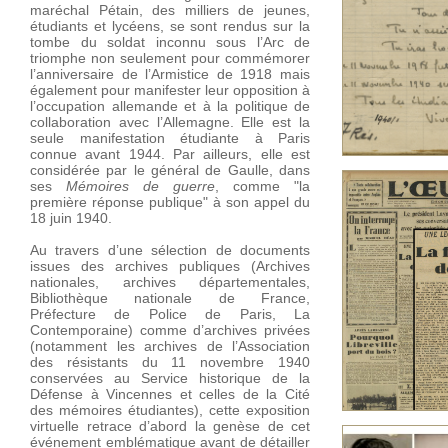
maréchal Pétain, des milliers de jeunes,
étudiants et lycéens, se sont rendus sur la
tombe du soldat inconnu sous l’Arc de
triomphe non seulement pour commémorer
l’anniversaire de l’Armistice de 1918 mais
également pour manifester leur opposition à
l’occupation allemande et à la politique de
collaboration avec l’Allemagne. Elle est la
seule manifestation étudiante à Paris
connue avant 1944. Par ailleurs, elle est
considérée par le général de Gaulle, dans
Aux origines 
ses
Mémoires de guerre
, comme "la
manifestation
première réponse publique" à son appel du
novembre 19
18 juin 1940.
Au travers d’une sélection de documents
issues des archives publiques (Archives
nationales, archives départementales,
Bibliothèque nationale de France,
Préfecture de Police de Paris, La
Contemporaine) comme d’archives privées
(notamment les archives de l’Association
des résistants du 11 novembre 1940
conservées au Service historique de la
Défense à Vincennes et celles de la Cité
des mémoires étudiantes), cette exposition
virtuelle retrace d’abord la genèse de cet
Les conséque
événement emblématique avant de détailler
manifestation