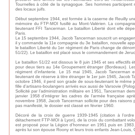
Tournelles à côté de la synagogue. Ses hommes participent 
des locaux juifs.
Début septembre 1944, est formée à la caserne de Reuilly u
mémoire du FTP-MOI fusillé au Mont-Valérien. La compagn
lieutenant FFI Tancerman. Le bataillon Liberté dont elle dé
Paris.
Le 15 septembre 1944, Jacob Tancerman souscrit un engagement
il y commande la 11e compagnie du 3e bataillon, nouvelle app
le bataillon Liberté du 1er régiment de Paris change de dénom
51/22). Le bataillon est placé sous le commandement de Jer
Le bataillon 51/22 est dissous le 8 juin 1945 et ses effectif
pour deux tiers au 14e Groupement étranger (Bordeaux). Les
régiment d’infanterie. Le 15 mai 1945, Jacob Tancerman e
lieutenant de réserve à titre étranger le 1er juin 1945, Jacob T
octobre 1946, il perd son grade de sous-lieutenant le même jo
fille d’artisans-boulangers arrivés eux aussi de Varsovie (Polo
Sollicité par l’administration militaire en 1951, Tancerman dem
janvier 1958 d’intégrer les cadres de l’armée française apr
novembre 1958, Jacob Tancerman sollicite pour des raisons pr
pas manifesté, le dossier est classé en février 1960.
Décoré de la croix de guerre 1939-1945 (citation à l’ord
détachement FTP-MOI à Lyon), de la croix du combattant volont
est proposé pour la Légion d’honneur en 1951 puis en 1983. 
après lui son épouse Roony et leurs trois enfants Jean-Louis, C