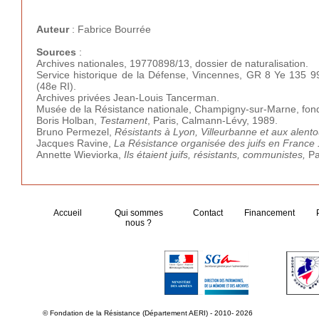
Auteur
: Fabrice Bourrée
Sources
:
Archives nationales, 19770898/13, dossier de naturalisation.
Service historique de la Défense, Vincennes, GR 8 Ye 135 992 
(48e RI).
Archives privées Jean-Louis Tancerman.
Musée de la Résistance nationale, Champigny-sur-Marne, fon
Boris Holban,
Testament
, Paris, Calmann-Lévy, 1989.
Bruno Permezel,
Résistants à Lyon, Villeurbanne et aux alen
Jacques Ravine,
La Résistance organisée des juifs en France
Annette Wieviorka,
Ils étaient juifs, résistants, communistes,
Par
Accueil
Qui sommes
Contact
Financement
nous ?
© Fondation de la Résistance (Département AERI) - 2010- 2026