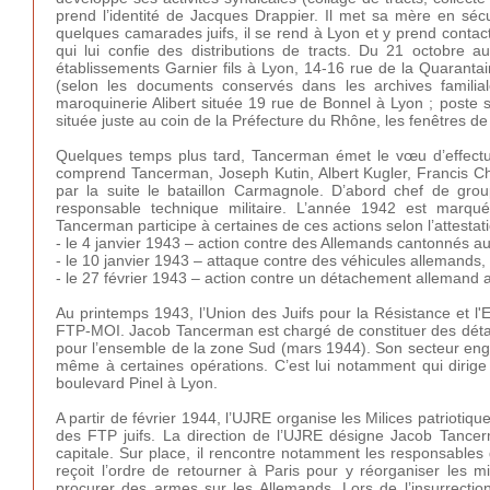
prend l’identité de Jacques Drappier. Il met sa mère en sécu
quelques camarades juifs, il se rend à Lyon et y prend conta
qui lui confie des distributions de tracts. Du 21 octobre 
établissements Garnier fils à Lyon, 14-16 rue de la Quarantai
(selon les documents conservés dans les archives familial
maroquinerie Alibert située 19 rue de Bonnel à Lyon ; poste s
située juste au coin de la Préfecture du Rhône, les fenêtres d
Quelques temps plus tard, Tancerman émet le vœu d’effectue
comprend Tancerman, Joseph Kutin, Albert Kugler, Francis C
par la suite le bataillon Carmagnole. D’abord chef de grou
responsable technique militaire. L’année 1942 est marqu
Tancerman participe à certaines de ces actions selon l’attesta
- le 4 janvier 1943 – action contre des Allemands cantonnés a
- le 10 janvier 1943 – attaque contre des véhicules allemands,
- le 27 février 1943 – action contre un détachement allemand
Au printemps 1943, l’Union des Juifs pour la Résistance et l
FTP-MOI. Jacob Tancerman est chargé de constituer des détac
pour l’ensemble de la zone Sud (mars 1944). Son secteur englo
même à certaines opérations. C’est lui notamment qui diri
boulevard Pinel à Lyon.
A partir de février 1944, l’UJRE organise les Milices patriotique
des FTP juifs. La direction de l’UJRE désigne Jacob Tancer
capitale. Sur place, il rencontre notamment les responsables 
reçoit l’ordre de retourner à Paris pour y réorganiser les mi
procurer des armes sur les Allemands. Lors de l’insurrectio