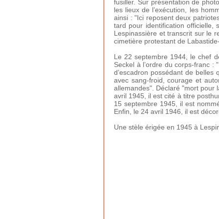
fusiller. Sur présentation de pho
les lieux de l’exécution, les ho
ainsi : "Ici reposent deux patrio
tard pour identification officiel
Lespinassière et transcrit sur le
cimetière protestant de Labastide
Le 22 septembre 1944, le chef d
Seckel à l’ordre du corps-franc 
d’escadron possédant de belles q
avec sang-froid, courage et auto
allemandes". Déclaré "mort pour la
avril 1945, il est cité à titre pos
15 septembre 1945, il est nommé 
Enfin, le 24 avril 1946, il est déc
Une stèle érigée en 1945 à Lespi