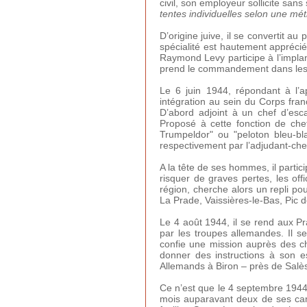
civil, son employeur sollicite sans
tentes individuelles selon une mé
D’origine juive, il se convertit a
spécialité est hautement apprécié
Raymond Levy participe à l’implan
prend le commandement dans les
Le 6 juin 1944, répondant à l’a
intégration au sein du Corps fran
D’abord adjoint à un chef d’esc
Proposé à cette fonction de che
Trumpeldor" ou "peloton bleu-b
respectivement par l’adjudant-chef
A la tête de ses hommes, il partic
risquer de graves pertes, les off
région, cherche alors un repli p
La Prade, Vaissières-le-Bas, Pic d
Le 4 août 1944, il se rend aux P
par les troupes allemandes. Il 
confie une mission auprès des c
donner des instructions à son e
Allemands à Biron – près de Salès
Ce n’est que le 4 septembre 1944
mois auparavant deux de ses cam