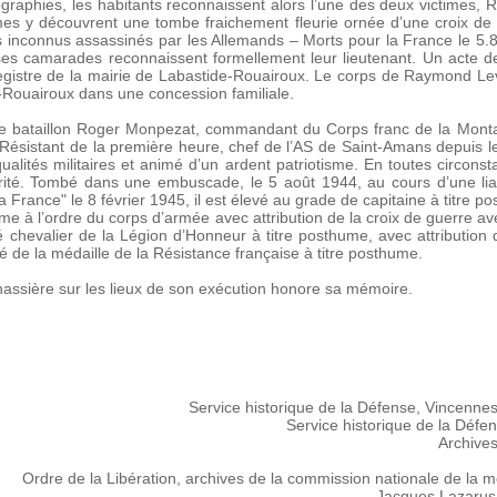
tographies, les habitants reconnaissent alors l’une des deux victime
mmes y découvrent une tombe fraichement fleurie ornée d’une croix de
tes inconnus assassinés par les Allemands – Morts pour la France le 5
le, ses camarades reconnaissent formellement leur lieutenant. Un acte 
 registre de la mairie de Labastide-Rouairoux. Le corps de Raymond Le
-Rouairoux dans une concession familiale.
e bataillon Roger Monpezat, commandant du Corps franc de la Montagn
: "Résistant de la première heure, chef de l’AS de Saint-Amans depu
ualités militaires et animé d’un ardent patriotisme. En toutes circ
rité. Tombé dans une embuscade, le 5 août 1944, au cours d’une liais
 France" le 8 février 1945, il est élevé au grade de capitaine à titre 
thume à l’ordre du corps d’armée avec attribution de la croix de guerre a
chevalier de la Légion d’Honneur à titre posthume, avec attribution 
oré de la médaille de la Résistance française à titre posthume.
nassière sur les lieux de son exécution honore sa mémoire.
Service historique de la Défense, Vincenne
Service historique de la Déf
Archive
Ordre de la Libération, archives de la commission nationale de la m
Jacques Lazarus