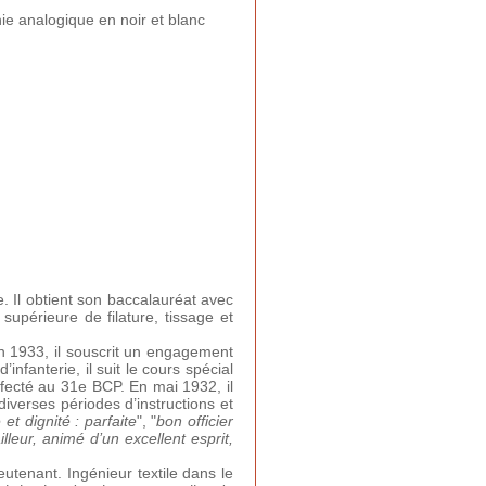
e analogique en noir et blanc
. Il obtient son baccalauréat avec
 supérieure de filature, tissage et
en 1933, il souscrit un engagement
infanterie, il suit le cours spécial
affecté au 31e BCP. En mai 1932, il
iverses périodes d’instructions et
et dignité : parfaite
", "
bon officier
illeur, animé d’un excellent esprit,
eutenant. Ingénieur textile dans le