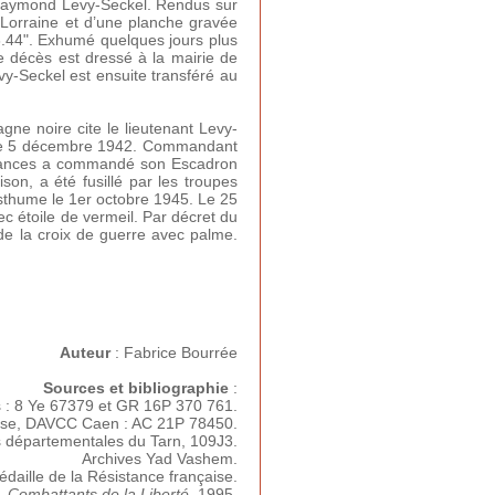
s, Raymond Levy-Seckel. Rendus sur
 Lorraine et d’une planche gravée
.8.44". Exhumé quelques jours plus
de décès est dressé à la mairie de
vy-Seckel est ensuite transféré au
e noire cite le lieutenant Levy-
is le 5 décembre 1942. Commandant
onstances a commandé son Escadron
on, a été fusillé par les troupes
posthume le 1er octobre 1945. Le 25
vec étoile de vermeil. Par décret du
de la croix de guerre avec palme.
Auteur
: Fabrice Bourrée
Sources et bibliographie
:
s : 8 Ye 67379 et GR 16P 370 761.
ense, DAVCC Caen : AC 21P 78450.
s départementales du Tarn, 109J3.
Archives Yad Vashem.
édaille de la Résistance française.
,
Combattants de la Liberté
, 1995.