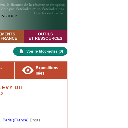
EMENTS
OUTILS
E-FRANCE
ET RESSOURCES
Voir le bloc-notes (
0
)
LEVY DIT
D
, Paris (France)
Droits