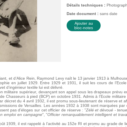
Détails techniques :
Photographi
Date document :
sans date
Ajouter au
bloc-notes
ant, et d’Alice Rein, Raymond Levy naît le 13 janvier 1913 à Mulhouse
phie en juillet 1929. Entre 1929 et 1931, il suit les cours de l’Ecole
 d’ingénieur textile lui est délivré.
ion militaire supérieur, devançant son appel sous les drapeaux prévu 
 de Chasseurs à pied (BCP) en octobre 1931. Admis à l’Ecole militaire d’
ar décret du 4 avril 1932, il est promu sous-lieutenant de réserve et 
nsmissions de Versailles. Les années 1932 à 1938 sont marquées par d
sent pas d’éloges sur cet officier de réserve : "
Zélé et dévoué - tenue 
son emploi en campagne
", "
Officier remarquablement intelligent et trava
oût 1939, il est rappelé à l’activité au 152e RI et promu au grade de li