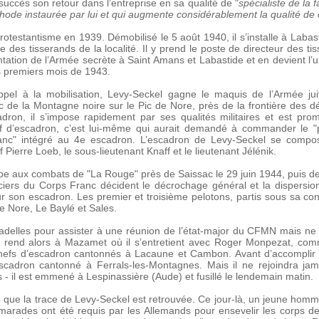
 succès son retour dans l’entreprise en sa qualité de "
spécialiste de la 
thode instaurée par lui et qui augmente considérablement la qualité de 
u protestantisme en 1939. Démobilisé le 5 août 1940, il s’installe à Lab
e des tisserands de la localité. Il y prend le poste de directeur des t
tation de l’Armée secrète à Saint Amans et Labastide et en devient l’u
 premiers mois de 1943.
ppel à la mobilisation, Levy-Seckel gagne le maquis de l’Armée juiv
c de la Montagne noire sur le Pic de Nore, près de la frontière des 
adron, il s’impose rapidement par ses qualités militaires et est 
f d’escadron, c’est lui-même qui aurait demandé à commander le "pel
lanc" intégré au 4e escadron. L’escadron de Levy-Seckel se comp
 Pierre Loeb, le sous-lieutenant Knaff et le lieutenant Jélénik.
ipe aux combats de "La Rouge" près de Saissac le 29 juin 1944, puis de
iciers du Corps Franc décident le décrochage général et la dispersio
our son escadron. Les premier et troisième pelotons, partis sous sa c
e Nore, Le Baylé et Sales.
radelles pour assister à une réunion de l’état-major du CFMN mais ne
se rend alors à Mazamet où il s’entretient avec Roger Monpezat, co
hefs d’escadron cantonnés à Lacaune et Cambon. Avant d’accomplir 
scadron cantonné à Ferrals-les-Montagnes. Mais il ne rejoindra j
 - il est emmené à Lespinassière (Aude) et fusillé le lendemain matin.
 que la trace de Levy-Seckel est retrouvée. Ce jour-là, un jeune hom
arades ont été requis par les Allemands pour ensevelir les corps d