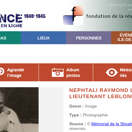
ÉVÈN
IAS
LIEUX
PERSONNES
ILE-D
NEPHTALI RAYMOND 
LIEUTENANT LEBLON
Genre :
Image
Type :
Photographie
Source :
©
Mémorial de la Shoah
réservés