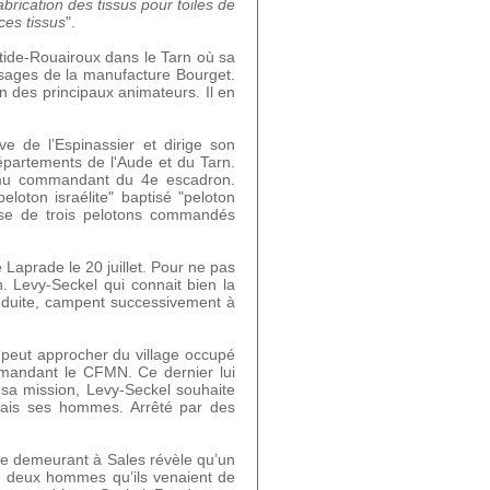
fabrication des tissus pour toiles de
ces tissus
".
astide-Rouairoux dans le Tarn où sa
issages de la manufacture Bourget.
n des principaux animateurs. Il en
e de l’Espinassier et dirige son
départements de l'Aude et du Tarn.
promu commandant du 4e escadron.
oton israélite" baptisé "peloton
ose de trois pelotons commandés
 Laprade le 20 juillet. Pour ne pas
n. Levy-Seckel qui connait bien la
onduite, campent successivement à
 peut approcher du village occupé
mmandant le CFMN. Ce dernier lui
sa mission, Levy-Seckel souhaite
amais ses hommes. Arrêté par des
me demeurant à Sales révèle qu’un
e deux hommes qu’ils venaient de