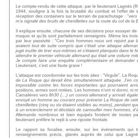
Le compte-rendu de cette attaque, par le lieutenant Lagnès
1944, souligne à la fois la brutalité du combat et l’effet de
réception des containers sur le terrain de parachutage : "
vers
m’a signalé des bruits de chenillettes sur la route du col de la
Il explique ensuite, chacune de ses décisions pour essayer de 
maquis et qu’ils sont parfaitement renseignés. Même les trois
par leur passivité : "
Ces trois hommes nous ont rejoint par la
avaient tout de suite compris que c’était une attaque alleman
jugé inutile de tirer eux-mêmes et s’étaient planqués dans le fos
attendre le premier véhicule allemand qui était une voiture mitr
Je compte faire une enquête complémentaire et demander d
Lieutenant, c’est une faute grave !
L’attaque est coordonnée sur les trois sites : "Virgule", La Roq
de La Roque qui devait être simultanément attaquée. J’en con
impossible contre les forces importantes qui pourraient arri
positions, armes sont notées. Les hommes n’ont ni dormi, ni man
Camalières vers 8h30 (…) un convoi allemand y arrivait égalem
envoyé un homme au courant pour prévenir La Roque de cette
chenillettes (cinq ou six étaient visibles au moins), pendant qu
à un encerclement et décidais de camoufler mes hommes, d’abo
Allemands nombreux et bien équipés fondent de toutes par
lieutenant préfère le repli à une riposte frontale.
Le rapport sa focalise, ensuite, sur les évènements qui to
renseignements précis, glanés auprès de celui que Lagnè