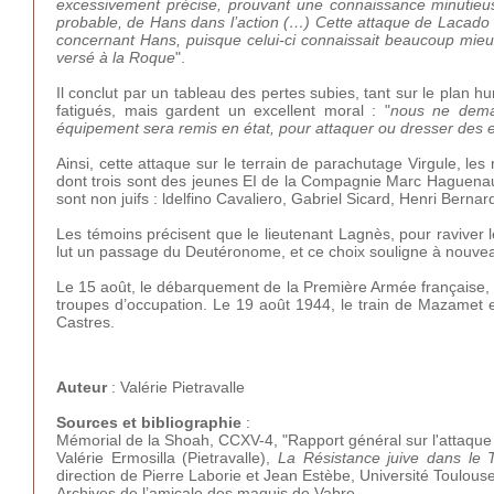
excessivement précise, prouvant une connaissance minutieuse 
probable, de Hans dans l’action (…) Cette attaque de Lacado
concernant Hans, puisque celui-ci connaissait beaucoup mieux 
versé à la Roque
".
Il conclut par un tableau des pertes subies, tant sur le plan
fatigués, mais gardent un excellent moral : "
nous ne dema
équipement sera remis en état, pour attaquer ou dresser de
Ainsi, cette attaque sur le terrain de parachutage Virgule, le
dont trois sont des jeunes EI de la Compagnie Marc Haguenau
sont non juifs : ldelfino Cavaliero, Gabriel Sicard, Henri Bernard
Les témoins précisent que le lieutenant Lagnès, pour ravive
lut un passage du Deutéronome, et ce choix souligne à nouveau
Le 15 août, le débarquement de la Première Armée française, d
troupes d’occupation. Le 19 août 1944, le train de Mazamet es
Castres.
Auteur
: Valérie Pietravalle
Sources et bibliographie
:
Mémorial de la Shoah, CCXV-4, "Rapport général sur l'attaq
Valérie Ermosilla (Pietravalle),
La Résistance juive dans le T
direction de Pierre Laborie et Jean Estèbe, Université Toulouse
Archives de l’amicale des maquis de Vabre.