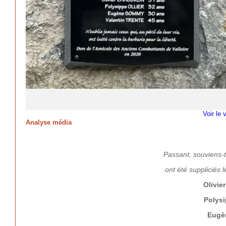
Voir le 
Analyse média
Passant, souviens-
ont été suppliciés 
Olivi
Polys
Eugè