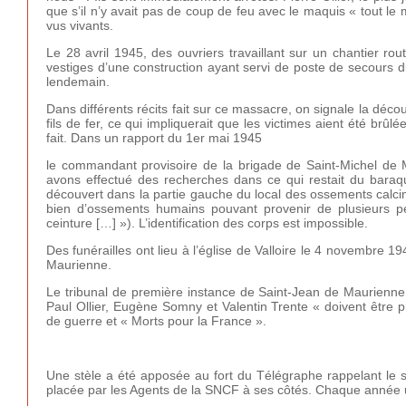
que s’il n’y avait pas de coup de feu avec le maquis « tout le m
vus vivants.
Le 28 avril 1945, des ouvriers travaillant sur un chantier r
vestiges d’une construction ayant servi de poste de secours
lendemain.
Dans différents récits fait sur ce massacre, on signale la dé
fils de fer, ce qui impliquerait que les victimes aient été b
fait. Dans un rapport du 1er mai 1945
le commandant provisoire de la brigade de Saint-Michel de M
avons effectué des recherches dans ce qui restait du baraq
découvert dans la partie gauche du local des ossements calcin
bien d’ossements humains pouvant provenir de plusieurs 
ceinture […] »). L’identification des corps est impossible.
Des funérailles ont lieu à l’église de Valloire le 4 novembre 
Maurienne.
Le tribunal de première instance de Saint-Jean de Maurienne
Paul Ollier, Eugène Somny et Valentin Trente « doivent être
de guerre et « Morts pour la France ».
Une stèle a été apposée au fort du Télégraphe rappelant le s
placée par les Agents de la SNCF à ses côtés. Chaque année