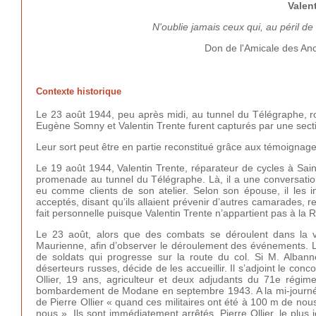
Valen
N'oublie jamais ceux qui, au péril de 
Don de l'Amicale des Anc
Contexte historique
Le 23 août 1944, peu après midi, au tunnel du Télégraphe, rou
Eugène Somny et Valentin Trente furent capturés par une secti
Leur sort peut être en partie reconstitué grâce aux témoignage
Le 19 août 1944, Valentin Trente, réparateur de cycles à Sain
promenade au tunnel du Télégraphe. Là, il a une conversation
eu comme clients de son atelier. Selon son épouse, il les i
acceptés, disant qu’ils allaient prévenir d’autres camarades, r
fait personnelle puisque Valentin Trente n’appartient pas à la R
Le 23 août, alors que des combats se déroulent dans la va
Maurienne, afin d’observer le déroulement des événements. 
de soldats qui progresse sur la route du col. Si M. Albanne
déserteurs russes, décide de les accueillir. Il s’adjoint le co
Ollier, 19 ans, agriculteur et deux adjudants du 71e régim
bombardement de Modane en septembre 1943. A la mi-journée,
de Pierre Ollier « quand ces militaires ont été à 100 m de nou
nous ». Ils sont immédiatement arrêtés. Pierre Ollier, le plus