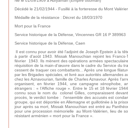
Né le 01/09/1909 à Adıyaman (Empire ottoman)
Décédé le 21/02/1944 - Fusillé à la forteresse du Mont Valérie
Médaille de la résistance : Décret du 18/03/1970
Mort pour la France
Service historique de la Défense, Vincennes GR 16 P 389963
Service historique de la Défense, Caen
Il est connu pour avoir été l'adjoint de Joseph Epstein à la t
à partir d'août 1943. Missak Manouchian rejoint les Francs
février 1943. Ils mènent des opérations armées spectaculaires,
réquisition de la main-d’œuvre dans le cadre du Service du trav
cessent de traquer ces combattants... Après une longue filat
par les Brigades spéciales, et livré aux autorités allemandes
chez les Aznavourian, famille de Charles Aznavour. Après l'ar
organisent, en février 1944, une campagne xénophobe, anti
étrangers : « l’Affiche rouge ». Entre le 15 et 18 février 1
connu sous le nom du colonel Gilles, comparaissent devant
procès, le verdict tombe : l'ensemble des accusés est condam
groupe, qui est déportée en Allemagne et guillotinée à la pris
jour après sa mort, Missak Manouchian est entré au Panthéon 
pour une procession mémorielle au Mont-Valérien, lieu de so
résistant arménien « mort pour la France ».