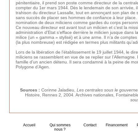
pénitentiaire, il prend son poste comme directeur de la central
compter du 1er mars 1944. Dès le lendemain de son arrivée, i
trahison du directeur Lassalle, tout en annonçant son plan de sé
sans succès de placer ses hommes de confiance à leur place. M
nomination de deux miliciens comme gardes du corps personn
Ce nouveau directeur est avant tout un milicien et c’est la missi
administration d’Etat s’efface derrière le milicien jusque dans 
milice (un « gamma » stylisé) et à une arme. Il n’a de compte
(la plus nombreuse) est rédigée en termes plus militants qu’adm
Lors de la libération de l’établissement le 19 juillet 1944, le d
miliciens se rassemblent en vue de se replier sur l’Allemagne. I
famille d’un ancien détenu. Il sera condamné à la peine de mort
Polygone d’Agen.
Sources :
Corinne Jaladieu,
Les centrales sous le gouvern
Histoire, Rennes 2, 2004. Archives nationales, Fontainebl
sou
Accueil
Qui sommes
Contact
Financement
nous ?