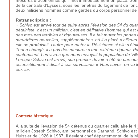
mesures draconiennes qu’il met immédiatement en place. Son t
de la centrale d’Eysses, sous les fenêtres du logement de fonc
deux miliciens nommés comme gardes du corps personnel de 
Retranscription :
« Schivo est arrivé tout de suite après l’évasion des 54 du quart
pétainiste, c’est un milicien, c’est en définitive l’homme qui est
des mesures terribles et rigoureuses. Il a fait murer les portes
meurtrières nouvelles, supplémentaires, où il a placé d’ailleurs d
elle se produisait, l’autre pour mater la Résistance si elle s’éta
Tout a changé, il a pris des mesures d’une extrême rigueur. Par
contenaient. Les vivres que nous envoyait la population de Vi
Lorsque Schivo est arrivé, son premier devoir a été de parcour
ostensiblement il disait à ces surveillants
« Vous savez, on va le
eux »
»
.
Contexte historique
A la suite de l’évasion de 54 détenus du quartier cellulaire le 4
milicien Joseph Schivo, ami personnel de Darnand. Schivo est mi
Huissier de 1926 à 1937, il devient chef départemental de la 