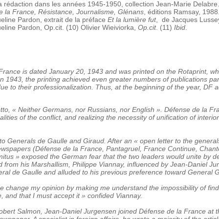
a rédaction dans les années 1945-1950, collection Jean-Marie Delabre. 
 la France, Résistance, Journalisme, Glénans
, éditions Ramsay, 1988.
ueline Pardon, extrait de la préface
Et la lumière fut
, de Jacques Lusseyr
ueline Pardon, Op.cit. (10) Olivier Wieiviorka,
Op.cit
. (11)
Ibid
.
 France is dated January 20, 1943 and was printed on the Rotaprint, w
 1943, the printing achieved even greater numbers of publications partl
due to their professionalization. Thus, at the beginning of the year, D
tto, « Neither Germans, nor Russians, nor English ». Défense de la Fra
ealities of the conflict, and realizing the necessity of unification of inter
 to Generals de Gaulle and Giraud. After an « open letter to the genera
wspapers (Défense de la France, Pantagruel, France Continue, Chantec
itus » exposed the German fear that the two leaders would unite by d
from his Marshallism, Philippe Viannay, influenced by Jean-Daniel Jurge
ral de Gaulle and alluded to his previous preference toward General G
change my opinion by making me understand the impossibility of findi
ce, and that I must accept it » confided Viannay.
 Robert Salmon, Jean-Daniel Jurgensen joined Défense de la France at t
ewspaper. A specialist in foreign affairs, he wrote a majority of the artic