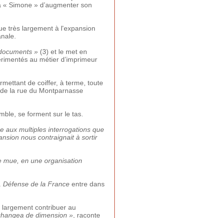
à « Simone » d’augmenter son
ue très largement à l'expansion
anale.
 documents »
(3) et le met en
périmentés au métier d’imprimeur
mettant de coiffer, à terme, toute
, de la rue du Montparnasse
mble, se forment sur le tas.
re aux multiples interrogations que
nsion nous contraignait à sortir
se mue, en une organisation
.
Défense de la France
entre dans
, largement contribuer au
changea de dimension »
, raconte