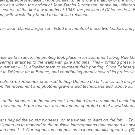
tion as a writer, the arrival of Jean-Daniel Jurgensen, above all, ushered
 course of the first few months of 1943, the position of Défense de la Fr
don, with which they hoped to establish relations.
ain », Jean-Daniel Jurgensen, listed the merits of these two leaders and ju
nse de la France, the printing took place in an apartment along Rue 
erings attached to the walls with glue and pins. This « printing press,
movement » (1), allowing them to augment their printing. Since February 
to Défense de la France, and contributing greatly toward its profession
terials, Grou-Radenez promised to help Défense de la France with the pr
een the movement and photo-engravers and technicians and, above all, 
of the pioneers of the movement, benefited from a rapid and useful ap
the movement. From then on, the movement operated out of a workshop
ers helped the young pioneers, on the whole, to learn on the job. « Thu
obligated us to respond to the multiple interrogations that sparked its
ut a base [...]. Our expansion compels us to leave our little ghetto. » (3)