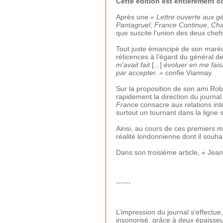
Cette édition est entièrement 
Après une
« Lettre ouverte aux g
Pantagruel
,
France Continue
,
Cha
que suscite l’union des deux chef
Tout juste émancipé de son maréc
réticences à l’égard du général 
m'avait fait
[...]
évoluer en me faisa
par accepter. »
confie Viannay.
Sur la proposition de son ami Ro
rapidement la direction du journal.
France
consacre aux relations inte
surtout un tournant dans la ligne 
Ainsi, au cours de ces premiers 
réalité londonnienne dont il souha
Dans son troisième article, « Jean
------
L’impression du journal s’effectu
insonorisé, grâce à deux épaisseur