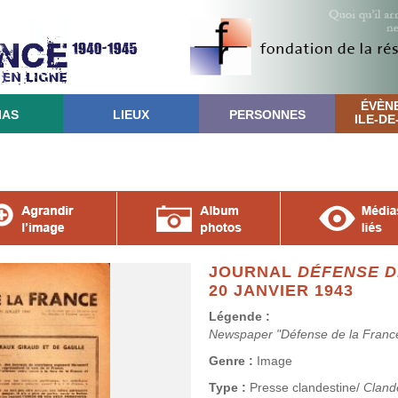
ÉVÈN
IAS
LIEUX
PERSONNES
ILE-D
JOURNAL
DÉFENSE D
20 JANVIER 1943
Légende :
Newspaper "Défense de la France
Genre :
Image
Type :
Presse clandestine/
Clande