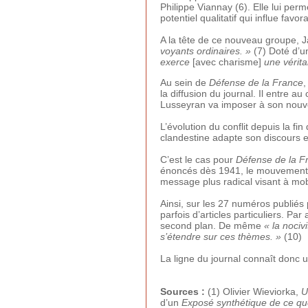
Philippe Viannay (6). Elle lui per
potentiel qualitatif qui influe fav
A la tête de ce nouveau groupe, J
voyants ordinaires. »
(7) Doté d’u
exerce
[avec charisme]
une vérit
Au sein de
Défense de la France
,
la diffusion du journal. Il entre a
Lusseyran va imposer à son nouv
L’évolution du conflit depuis la 
clandestine adapte son discours e
C’est le cas pour
Défense de la F
énoncés dès 1941, le mouvement ab
message plus radical visant à mobi
Ainsi, sur les 27 numéros publiés
parfois d’articles particuliers. Pa
second plan. De même
« la nociv
s’étendre sur ces thèmes. »
(10)
La ligne du journal connaît donc u
Sources :
(1) Olivier Wieviorka,
U
d’un
Exposé synthétique de ce qu