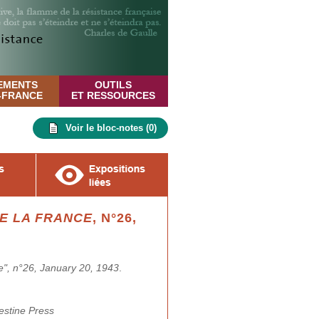
EMENTS
OUTILS
E-FRANCE
ET RESSOURCES
Voir le bloc-notes (
0
)
E LA FRANCE
, N°26,
", n°26, January 20, 1943
.
stine Press