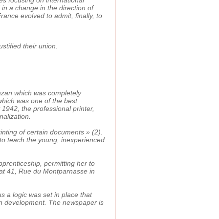
 in a change in the direction of
ance evolved to admit, finally, to
stified their union.
Gazan which was completely
 which was one of the best
1942, the professional printer,
alization.
inting of certain documents » (2).
to teach the young, inexperienced
prenticeship, permitting her to
 at 41, Rue du Montparnasse in
s a logic was set in place that
 own development. The newspaper is