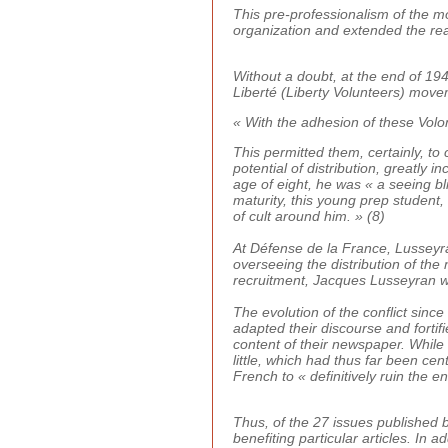
This pre-professionalism of the m
organization and extended the reac
Without a doubt, at the end of 19
Liberté (Liberty Volunteers) move
« With the adhesion of these Volo
This permitted them, certainly, to 
potential of distribution, greatly
age of eight, he was « a seeing bl
maturity, this young prep student,
of cult around him. » (8)
At Défense de la France, Lusseyra
overseeing the distribution of the
recruitment, Jacques Lusseyran wo
The evolution of the conflict si
adapted their discourse and forti
content of their newspaper. While 
little, which had thus far been ce
French to « definitively ruin the e
Thus, of the 27 issues published
benefiting particular articles. In