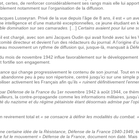
met, certes, de renforcer considérablement ses rangs mais elle lui apport
orablement notamment sur l’organisation de la diffusion.
acques Lusseyran. Privé de la vue depuis l’âge de 8 ans, il est
« un ave
ne intelligence et d’une maturité exceptionnelles, ce jeune étudiant en
able domination sur ses camarades.
[…]
Certains avaient pour lui une so
 il est chargé, avec son ami Jacques Oudin qui avait fondé avec lui les Vo
u comité directeur et devient l’un des rédacteurs du journal. A l’origine d
eau mouvement un rythme de diffusion qui, jusque-là, manquait à
Défe
fin du mois de novembre 1942 influe favorablement sur le développement
t fortifie son engagement.
rance
qui change progressivement le contenu de son journal. Tout en res
andonne peu à peu son répertoire, centré jusqu’ici sur une simple pro
liser activement les Français afin qu’ils
« ruinent définitivement l’enne
 par
Défense de la France
du 1er novembre 1942 à août 1944, ce thème 
r ailleurs, la contre-propagande comme les informations militaires, jusqu’
ité du nazisme et du régime pétainiste étant désormais admise par l’opini
n revirement total et
« se consacre à définir les modalités du combat. 
ne certaine idée de la Résistance, Défense de la France 1940-1949
, é
e fut le mouvement « Défense de la France
, document non daté. Mais