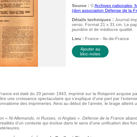
Source :
©
Archives nationales, 
(don association Défense de la 
Détails techniques :
Journal imp
verso. Format 21 x 31 cm. Le pap
jaunâtre et de médiocre qualité.
Lieu :
France - Ile-de-France
Ajouter au
bloc-notes
France
est daté du 20 janvier 1943, imprimé sur la
Rotaprint
acquise pa
re une croissance spectaculaire qui s’explique d’une part par l’extension
nnalisme des imprimeries. Ainsi au début de l’année, le tirage attein
ion
« Ni Allemands, ni Russes, ni Anglais
».
Défense de la France
abando
 réalités d’un contexte qui évolue dans le sens d’une unification des for
térieures.