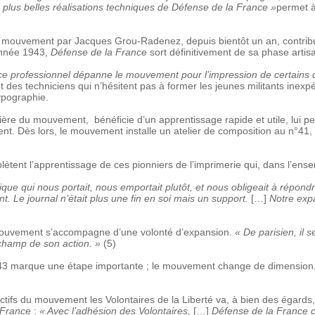
s plus belles réalisations techniques de Défense de la France »
permet 
au mouvement par Jacques Grou-Radenez, depuis bientôt un an, contrib
’année 1943,
Défense de la France
sort définitivement de sa phase artis
, ce professionnel dépanne le mouvement pour l’impression de certains
t des techniciens qui n’hésitent pas à former les jeunes militants inex
ypographie.
ère du mouvement, bénéficie d’un apprentissage rapide et utile, lui per
t. Dès lors, le mouvement installe un atelier de composition au n°41
tent l’apprentissage de ces pionniers de l’imprimerie qui, dans l’ense
gique qui nous portait, nous emportait plutôt, et nous obligeait à répond
. Le journal n’était plus une fin en soi mais un support.
[…]
Notre expa
 mouvement s’accompagne d’une volonté d’expansion.
« De parisien, il 
e champ de son action. »
(5)
1943 marque une étape importante ; le mouvement change de dimension
ectifs du mouvement les Volontaires de la Liberté va, à bien des égards
 France
:
« Avec l’adhésion des Volontaires,
[…]
Défense de la France 