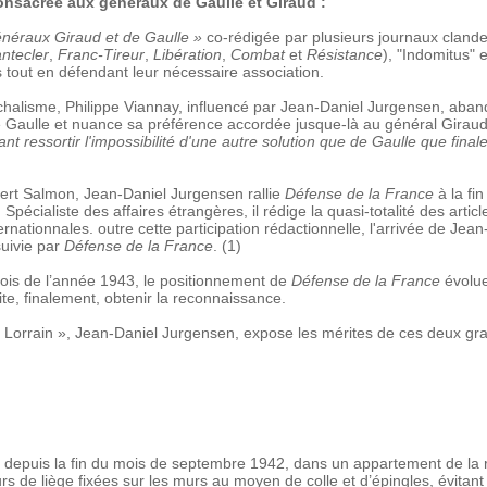
consacrée aux généraux de Gaulle et Giraud :
énéraux Giraud et de Gaulle »
co-rédigée par plusieurs journaux clande
ntecler
,
Franc-Tireur
,
Libération
,
Combat
et
Résistance
), "Indomitus" 
s tout en défendant leur nécessaire association.
halisme, Philippe Viannay, influencé par Jean-Daniel Jurgensen, aba
de Gaulle et nuance sa préférence accordée jusque-là au général Girau
nt ressortir l'impossibilité d'une autre solution que de Gaulle que final
bert Salmon, Jean-Daniel Jurgensen rallie
Défense de la France
à la fi
 Spécialiste des affaires étrangères, il rédige la quasi-totalité des artic
rnationnales. outre cette participation rédactionnelle, l'arrivée de Je
suivie par
Défense de la France
. (1)
mois de l’année 1943, le positionnement de
Défense de la France
évolue
ite, finalement, obtenir la reconnaissance.
 Lorrain », Jean-Daniel Jurgensen, expose les mérites de ces deux grand
e, depuis la fin du mois de septembre 1942, dans un appartement de la
s de liège fixées sur les murs au moyen de colle et d’épingles, évitant 