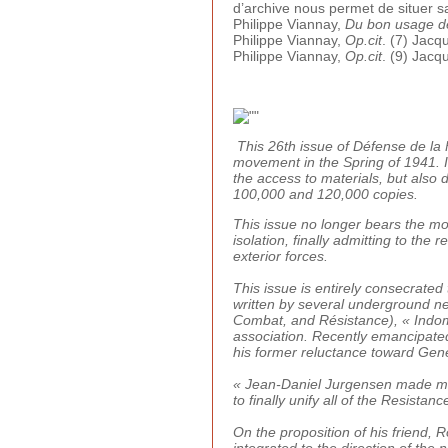
d’archive nous permet de situer s
Philippe Viannay,
Du bon usage de
Philippe Viannay,
Op.cit
. (7) Jacq
Philippe Viannay,
Op.cit
. (9) Jacq
This 26th issue of Défense de la
movement in the Spring of 1941. In
the access to materials, but also 
100,000 and 120,000 copies.
This issue no longer bears the mo
isolation, finally admitting to the r
exterior forces.
This issue is entirely consecrated
written by several underground ne
Combat, and Résistance), « Indom
association. Recently emancipated 
his former reluctance toward Gene
« Jean-Daniel Jurgensen made me 
to finally unify all of the Resistan
On the proposition of his friend,
integrated to the direction of the n