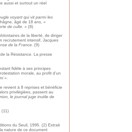
e aussi et surtout un réel
ugle voyant qui vit parmi les
 khâgne, âgé de 18 ans,
«
rte de culte. »
(8)
lontaires de la liberté, de diriger
’un recrutement intensif, Jacques
nse de la France
. (9)
 de la Résistance. La presse
tant fidèle à ses principes
testation morale, au profit d’un
mi »
.
revient à 8 reprises et bénéficie
alors privilégiées, passent au
on, le journal juge inutile de
»
(11)
ditions du Seuil, 1995. (2) Extrait
 la nature de ce document