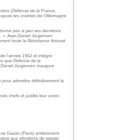
stins (
Défense de la France
,
expose les craintes de l’Allemagne
ndonne peu à peu ses dernières
d.
« Jean-Daniel Jurgensen
ement toute la Résistance finissait
n de l'année 1942 et intègre
les que
Défense de la
an-Daniel Jurgensen inaugure
 pour admettre définitivement la
s chefs et justifie leur union.
 rue Gazan (Paris) entièrement
ainsi aux vibrations de passer.