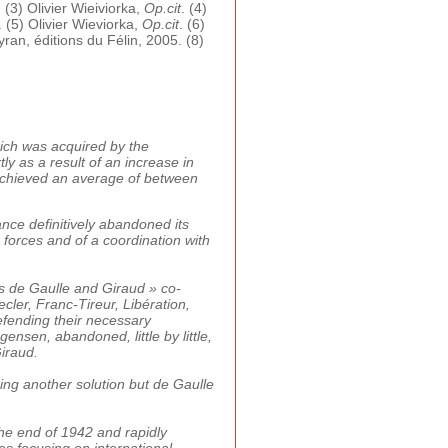
(3) Olivier Wieiviorka,
Op.cit
. (4)
 (5) Olivier Wieviorka,
Op.cit
. (6)
an, éditions du Félin, 2005. (8)
hich was acquired by the
y as a result of an increase in
F achieved an average of between
nce definitively abandoned its
ior forces and of a coordination with
ls de Gaulle and Giraud » co-
ler, Franc-Tireur, Libération,
efending their necessary
nsen, abandoned, little by little,
iraud.
ng another solution but de Gaulle
he end of 1942 and rapidly
les focusing on international