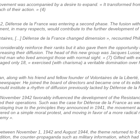
ovement was accompanied by a desire to expand. « It transformed from 
h of their action. » (4)
42, Défense de la France was entering a second phase. The fusion with a
ment, in many respects, would contribute to the further development of
ntaires, [...] Défense de la France changed dimension », recounted Phil
considerably reinforce their ranks but it also gave them the opportunity 
 increasing their diffusion. The head of this new group was Jacques Luss
ind man who lived amongst those with normal sight. » (7) Gifted with ex
 aged only 18, « exercised (with charisma) a veritable domination over h
n, along with his friend and fellow founder of Volontaires de la Libert
 newspaper. He joined the board of directors and became one of its edito
uld institute a rhythm of diffusion previously lacked by Défense de la 
nce November 1942 favorably influenced the development of the Resist
fied their operations. Such was the case for Défense de la France as we
staying true to the principles they announced in 1941, the movement aba
ntered on a simple moral protest, and moving in favor of a more radical
nemy ».
 between November 1, 1942 and August 1944, the theme returned to 8 
 addition, the counter-propaganda such as military information, which ha