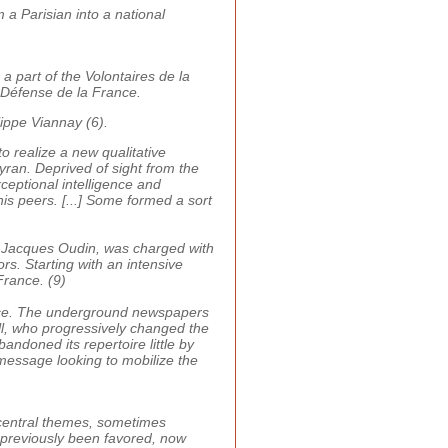
a Parisian into a national
 part of the Volontaires de la
 Défense de la France.
ippe Viannay (6).
to realize a new qualitative
eyran. Deprived of sight from the
ceptional intelligence and
is peers. [...] Some formed a sort
é, Jacques Oudin, was charged with
rs. Starting with an intensive
France. (9)
ance. The underground newspapers
ll, who progressively changed the
ndoned its repertoire little by
 message looking to mobilize the
central themes, sometimes
d previously been favored, now