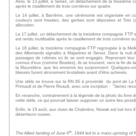
Ainsi, le 13 juillet, à Senez, un détachement de la treizième 
après le cisaillement de trois cornières sur quatre.
Le 14 juillet, à Barrême, une cérémonie est organisée en 
couleurs sont hissées, des gerbes sont déposées et Toto (a
allocution.
Le 17 juillet, un détachement de la treizième compagnie FTP sab
est rendu inutilisable après le cisaillement de trois cornières su
Le 18 juillet, la treizième compagnie FTP regroupée à la Melle
des Allemands signalés à Majastres et Senez. Dans la nuit du 
passages de robines où ils se sont engagés. Reprenant leur 
connus d'eux (comme Boades), ils se trouvent, vers la fin de la n
la Maurelière, que les ennemis les surprennent. Quelques-
blessés furent atrocement brutalisés avant d'être achevés.
Une stèle se trouve sur la RN 85 à proximité du pont de La 
Primault et de Pierre Rivault, avec une incription : "Senez re
En revanche, contrairement à la légende de la photo du livre d
cette stèle, ce qui pourrait laisser supposer un autre lieu poss
Enfin, le 19 août, aux clues de Chabrière, Nowak est tué lors
déserteurs russes.
th
The Allied landing of June 6
, 1944 led to a mass uprising of 