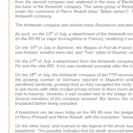
from the second company was stationed in the area of Barr
the base of the thirteenth company. This same group of Resist
under the command of Pierre Rivault (alias “Bebia-James”). Thi
thirteenth company.
The thirteenth company was behind many Resistance operatio
th
As such, on the 13
of July, a detachment of the thirteenth c
on the RN 85 (a major thoroughfare in France), rendering it unu
th
On the 14
of July in Barrême, the Maquis of Fort-de-France 
was hoisted, wreaths were laid, and "Toto" (alias of Voudot),
th
,
On the 17
of July
a detachment from the thirteenth company
Pin and the côte 805. It too was rendered unusable after the cu
th
On the 18
of July, the thirteenth company of the FTP reconve
the growing number of Germans reported in Majastres and S
wandered aimlessly, growing tired as they navigated the rocky 
to join forces with other trusted groups known to them (such a
had to traverse. However, it was located next to the bridge o
Several members of the company survived. But James, the co
brutalized before being executed.
A headstone can be seen today on the RN 85 near the bridge 
of Rémy Primault and Pierre Rivault, with the inscription “Sene
On the other hand, and contrary to the legend of the photo foun
headstone. This possibly indicates that his death occurred els