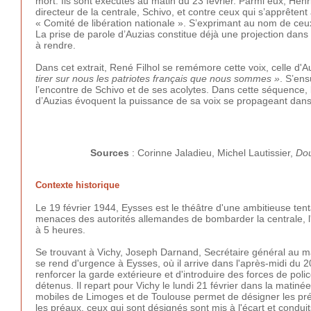
mort. Ils sont exécutés au matin du 23 février. Parmi eux, Henr
directeur de la centrale, Schivo, et contre ceux qui s’apprêtent
« Comité de libération nationale ». S’exprimant au nom de ceux 
La prise de parole d’Auzias constitue déjà une projection dans 
à rendre.
Dans cet extrait, René Filhol se remémore cette voix, celle d
tirer sur nous les patriotes français que nous sommes »
. S’ens
l’encontre de Schivo et de ses acolytes. Dans cette séquence, l
d’Auzias évoquent la puissance de sa voix se propageant dans l
Sources
: Corinne Jaladieu, Michel Lautissier,
Dou
Contexte historique
Le 19 février 1944, Eysses est le théâtre d'une ambitieuse tent
menaces des autorités allemandes de bombarder la centrale, l'
à 5 heures.
Se trouvant à Vichy, Joseph Darnand, Secrétaire général au ma
se rend d'urgence à Eysses, où il arrive dans l'après-midi du 20
renforcer la garde extérieure et d'introduire des forces de poli
détenus. Il repart pour Vichy le lundi 21 février dans la matin
mobiles de Limoges et de Toulouse permet de désigner les pr
les préaux, ceux qui sont désignés sont mis à l'écart et conduits