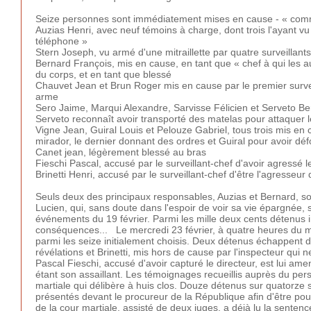
Seize personnes sont immédiatement mises en cause - « comme
Auzias Henri, avec neuf témoins à charge, dont trois l'ayant vu
téléphone »
Stern Joseph, vu armé d'une mitraillette par quatre surveillants
Bernard François, mis en cause, en tant que « chef à qui les a
du corps, et en tant que blessé
Chauvet Jean et Brun Roger mis en cause par le premier surveill
arme
Sero Jaime, Marqui Alexandre, Sarvisse Félicien et Serveto Ber
Serveto reconnaît avoir transporté des matelas pour attaquer le 
Vigne Jean, Guiral Louis et Pelouze Gabriel, tous trois mis en
mirador, le dernier donnant des ordres et Guiral pour avoir déf
Canet jean, légèrement blessé au bras
Fieschi Pascal, accusé par le surveillant-chef d'avoir agressé l
Brinetti Henri, accusé par le surveillant-chef d'être l'agresseur 
Seuls deux des principaux responsables, Auzias et Bernard, so
Lucien, qui, sans doute dans l'espoir de voir sa vie épargnée, 
événements du 19 février. Parmi les mille deux cents détenus in
conséquences... Le mercredi 23 février, à quatre heures du ma
parmi les seize initialement choisis. Deux détenus échappent d
révélations et Brinetti, mis hors de cause par l'inspecteur q
Pascal Fieschi, accusé d'avoir capturé le directeur, est lui a
étant son assaillant. Les témoignages recueillis auprès du pe
martiale qui délibère à huis clos. Douze détenus sur quatorze
présentés devant le procureur de la République afin d'être pours
de la cour martiale, assisté de deux juges, a déjà lu la sent