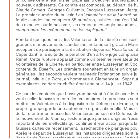
nouveaux adhérents. Ce comité est composé, au départ, de hui
Claude Comert, Georges Guillemin, Jacques Lusseyran, Jacqu
Le premier numéro du bulletin
Les Volontaires de la Liberté
par
feuille clandestine comptera 55 numéros, publiés jusqu'en 1943
des exposés sur le nazisme, les démocraties anglo-saxonnes, 
comprendre les événements en les expliquant"
.
Pendant quelques mois, les Volontaires de la Liberté sont isolé
groupes et mouvements clandestins, notamment grâce à Maurice 
acceptent de participer à la distribution dujournal
Résistance
, 
Cependant, à la suite de la parution d'un article jugé complai
Renet. Cette rupture apparaît comme un premier révélateur des 
Volontaires de la Liberté, en particulier entre Lusseyran et Co
contenu du
Bulletin
. Les premiers souhaitent en faire un organ
générales ; les seconds veulent maintenir l'orientation suivie 
journal, intitulé
Le Tigre
, en hommage à Clemenceau. Sept numé
exemplaires, ce dernier chiffre étant atteint le 14 juillet 1942.
Ce sont les contacts que Lusseyran parvient à établir avec le
vont sceller la scission entre les Volontaires. Le processus s
mettre les Volontaires à la disposition de Défense de France,
propre groupe garde une autonomie organisationnelle. Mais cet
de faire entrer en masse les Volontaires au sein de Défense de
le mouvement de Viannay reste marqué par ses origines "résist
important de leurs effectifs qui continuent leur action jusqu'à la
fausses cartes de recensement, la recherche de planques pour 
Après le départ de Lusseyran, les instances dirigeantes sont 
Jean-Louis Bruch, président du comité de propagande, André Da