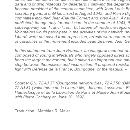
data and finding hideouts for deserters. Following the departu
became president of the central committee, with Jean-Louis B
secretary general until his arrest in August 1943, and Pierre 
committee included Jean-Claude Comert and Yves Allain. A ne
published, though only for one issue. In the summer of 1943, t
subsequently with Franc-Tireur, but above all made the regio
Volontaires would participate in the activities of the network, s
Liberté were not saved from repression; arrests were numerou
of casualties of the movement includes Jean Besniée, Jean Sen
In this statement from Jean Bruneau, an inaugural member of th
composed of young intellectuals who largely opposed direct act
been the largest movement, but it played an important role am
step between themselves and insurrection. It prepared resistan
fight with Défense de la France, Bourgogne, or the maquis. »
Source: QN, 72 AJ 37 (Bourgogne network file) ; 72 AJ 50 (Déf
72 AJ 81 (Volontaires de la Liberté file). Jacques Lusseyran, E
Hauteclocque et de la Libération de Paris et Musée Jean Moul
with Pierre Cochery on June 16, 1992.
Traduction : Matthias R. Maier