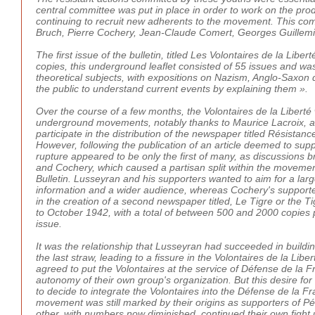
central committee was put in place in order to work on the produ
continuing to recruit new adherents to the movement. This comm
Bruch, Pierre Cochery, Jean-Claude Comert, Georges Guillemi
The first issue of the bulletin, titled Les Volontaires de la Li
copies, this underground leaflet consisted of 55 issues and wa
theoretical subjects, with expositions on Nazism, Anglo-Saxon d
the public to understand current events by explaining them ».
Over the course of a few months, the Volontaires de la Libert
underground movements, notably thanks to Maurice Lacroix, a pr
participate in the distribution of the newspaper titled Résist
However, following the publication of an article deemed to suppo
rupture appeared to be only the first of many, as discussions 
and Cochery, which caused a partisan split within the movemen
Bulletin. Lusseyran and his supporters wanted to aim for a larg
information and a wider audience, whereas Cochery's supporte
in the creation of a second newspaper titled, Le Tigre or the
to October 1942, with a total of between 500 and 2000 copies p
issue.
It was the relationship that Lusseyran had succeeded in build
the last straw, leading to a fissure in the Volontaires de la Li
agreed to put the Volontaires at the service of Défense de la Fr
autonomy of their own group's organization. But this desire f
to decide to integrate the Volontaires into the Défense de la 
movement was still marked by their origins as supporters of Péta
other, with numbers now diminished, continued their own fight un