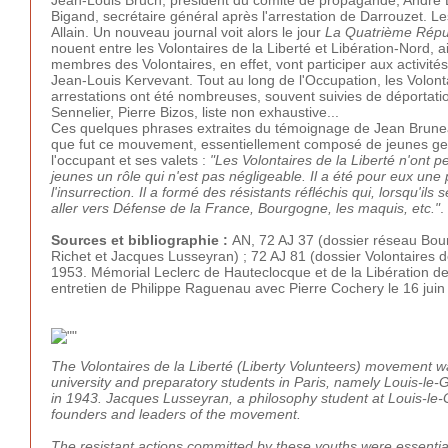
Bigand, secrétaire général après l'arrestation de Darrouzet.
Allain. Un nouveau journal voit alors le jour
La Quatrième Répu
nouent entre les Volontaires de la Liberté et Libération-Nord, 
membres des Volontaires, en effet, vont participer aux activités
Jean-Louis Kervevant. Tout au long de l'Occupation, les Volonta
arrestations ont été nombreuses, souvent suivies de déportat
Sennelier, Pierre Bizos, liste non exhaustive...
Ces quelques phrases extraites du témoignage de Jean Brunea
que fut ce mouvement, essentiellement composé de jeunes gens,
l'occupant et ses valets :
"Les Volontaires de la Liberté n'ont 
jeunes un rôle qui n'est pas négligeable. Il a été pour eux u
l'insurrection. Il a formé des résistants réfléchis qui, lorsqu'il
aller vers Défense de la France, Bourgogne, les maquis, etc."
.
Sources et bibliographie :
AN, 72 AJ 37 (dossier réseau Bou
Richet et Jacques Lusseyran) ; 72 AJ 81 (dossier Volontaires 
1953. Mémorial Leclerc de Hauteclocque et de la Libération d
entretien de Philippe Raguenau avec Pierre Cochery le 16 jui
The Volontaires de la Liberté (Liberty Volunteers) movement was
university and preparatory students in Paris, namely Louis-l
in 1943. Jacques Lusseyran, a philosophy student at Louis-le-G
founders and leaders of the movement.
The resistant actions committed by these youths were essentia