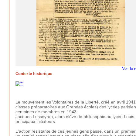
Voir le 
Contexte historique
Le mouvement les Volontaires de la Liberté, créé en avril 1941
classes préparatoires aux Grandes écoles) des lycées parisiens,
centaines de membres en 1943.
Jacques Lusseyran, alors élève de philosophie au lycée Louis-
principaux initiateurs.
L'action résistante de ces jeunes gens passe, dans un premier
un comité central est mis en place afin d'oeuvrer à la rédaction