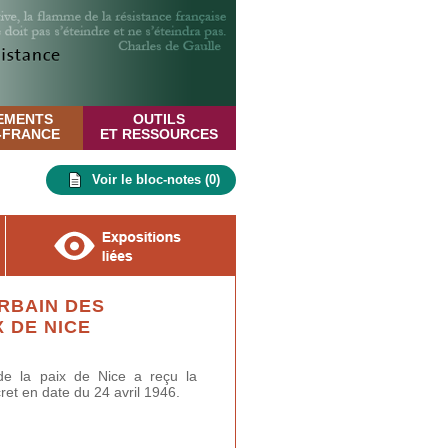
EMENTS
OUTILS
E-FRANCE
ET RESSOURCES
Voir le bloc-notes (
0
)
RBAIN DES
X DE NICE
de la paix de Nice a reçu la
ret en date du 24 avril 1946.