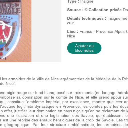
Type :
Insigne
Source :
©
Collection privée
Dro
Détails techniques :
Insigne mé
cuir.
Lieu :
France - Provence-Alpes-Cô
Nice
Ajouter au
bloc-notes
 les armoiries de la Ville de Nice agrémentées de la Médaille de la Rés
 de Nice".
ne aigle rouge sur fond blanc, posé sur trois monts (en langage hérald
ymbolise sa domination sur le comté de Nice, et elle prend appui su
, qui constitue l'emblème impérial par excellence, montre que ces ar
'aucune légitimité dynastique en Provence, les comtes puis les duc
effet, justifier leur domination en pays niçois qu'en se réclamant de leu
onc une illustration et une légitimation des Savoie, qui établissent l
ge est une reprise des émaux héraldiques de la croix de Savoie. Les t
isme géographique. Par leur structure emblématique, les armoiries d