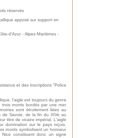
its réservés
tallique apposé sur support en
te-d'Azur - Alpes-Maritimes -
istance et des inscriptions "Police
ique, l'aigle est toujours du genre
r trois monts bordés par une mer
moiries sont étroitement liées au
s de Savoie, de la fin du XIVe au
r titre de vicaire impérial. L'aigle
eur domination sur le pays niçois.
rois monts symbolisent un honneur
e Nice constituent donc un signe