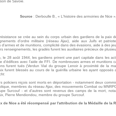
aison de Savoie.
Source
: Derboulle B., « L'histoire des armoiries de Nice »
sistance se crée au sein du corps urbain des gardiens de la paix de 
nements d'ordre militaire (réseau Ajax), aide aux Juifs et patriot
ts d'armes et de munitions, complicité dans des évasions, aide à des 
ivers renseignements, les gradés furent les auxiliaires précieux de plu
, le 28 août 1944, les gardiens prirent une part capitale dans les a
se d'édifices avec l'aide de FFI. De nombreuses armes et munitions c
ens furent tués (Verdun Vial du groupe Lenoir à proximité de la m
six furent blessés au cours de la guérilla urbaine les ayant opposés
ht
.
s policiers niçois sont morts en déportation - notamment deux commis
publique, membres du réseau Ajax, des mouvements Combat ou MNRPGD,
pe Surcouf - et d'autres sont revenus des camps de la mort, no
Paix, Pierre Mendiondou, membre du groupe Surcouf.
x de Nice a été récompensé par l'attribution de la Médaille de la R