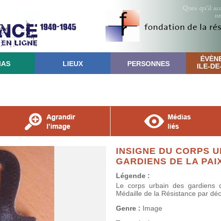
ÉVÈN
IAS
LIEUX
PERSONNES
ILE-D
INSIGNE DU CORPS U
GARDIENS DE LA PAI
Légende :
Le corps urbain des gardiens 
Médaille de la Résistance par déc
Genre :
Image