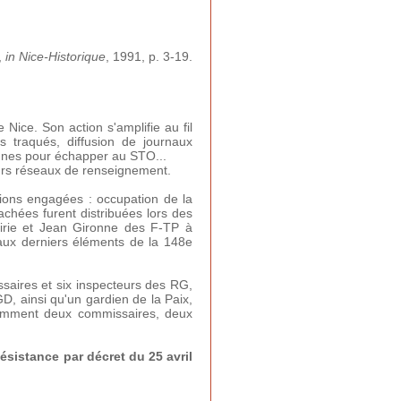
,
in
Nice-Historique
, 1991, p. 3-19.
Nice. Son action s'amplifie au fil
es traqués, diffusion de journaux
jeunes pour échapper au STO...
sieurs réseaux de renseignement.
ctions engagées : occupation de la
achées furent distribuées lors des
airie et Jean Gironne des F-TP à
 aux derniers éléments de la 148e
saires et six inspecteurs des RG,
 ainsi qu'un gardien de la Paix,
tamment deux commissaires, deux
ésistance par décret du 25 avril