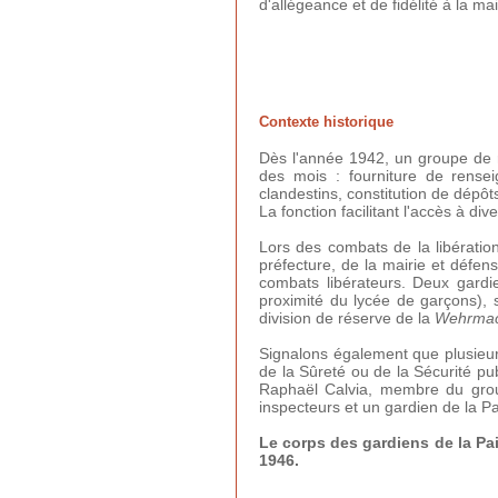
d'allégeance et de fidélité à la m
Contexte historique
Dès l'année 1942, un groupe de ré
des mois : fourniture de renseig
clandestins, constitution de dépô
La fonction facilitant l'accès à d
Lors des combats de la libération
préfecture, de la mairie et défen
combats libérateurs. Deux gardi
proximité du lycée de garçons), 
division de réserve de la
Wehrmac
Signalons également que plusieur
de la Sûreté ou de la Sécurité 
Raphaël Calvia, membre du grou
inspecteurs et un gardien de la 
Le corps des gardiens de la Pai
1946.