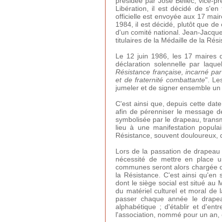
présidée par José Bellec, vice-pr
Libération, il est décidé de s'
officielle est envoyée aux 17 mai
1984, il est décidé, plutôt que de 
d'un comité national. Jean-Jacque
titulaires de la Médaille de la Rés
Le 12 juin 1986, les 17 maires d
déclaration solennelle par laqu
Résistance française, incarné par 
et de fraternité combattante
". Le
jumeler et de signer ensemble un
C'est ainsi que, depuis cette da
afin de pérenniser le message d
symbolisée par le drapeau, transm
lieu à une manifestation popula
Résistance, souvent douloureux, d
Lors de la passation de drapeau
nécessité de mettre en place u
communes seront alors chargée d'a
la Résistance. C'est ainsi qu'en
dont le siège social est situé au
du matériel culturel et moral de
passer chaque année le drapeau
alphabétique ; d'établir et d'en
l'association, nommé pour un an, 