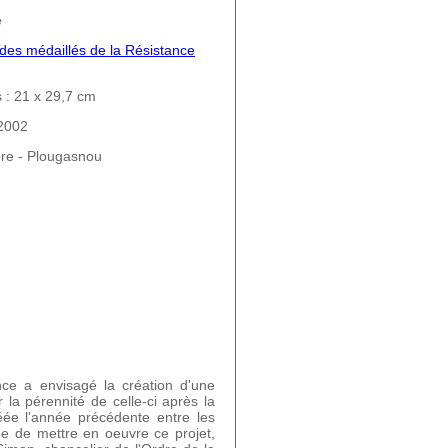
e
 des médaillés de la Résistance
 : 21 x 29,7 cm
2002
ère - Plougasnou
ance a envisagé la création d'une
r la pérennité de celle-ci après la
réée l'année précédente entre les
ée de mettre en oeuvre ce projet,