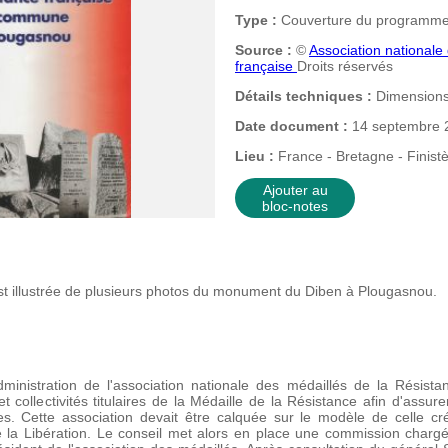
Type :
Couverture du programm
Source :
©
Association nationale
française
Droits réservés
Détails techniques :
Dimensions
Date document :
14 septembre 
Lieu :
France - Bretagne - Finist
Ajouter au
bloc-notes
 est illustrée de plusieurs photos du monument du Diben à Plougasnou.
ministration de l'association nationale des médaillés de la Résist
et collectivités titulaires de la Médaille de la Résistance afin d'assure
ques. Cette association devait être calquée sur le modèle de celle c
e la Libération. Le conseil met alors en place une commission charg