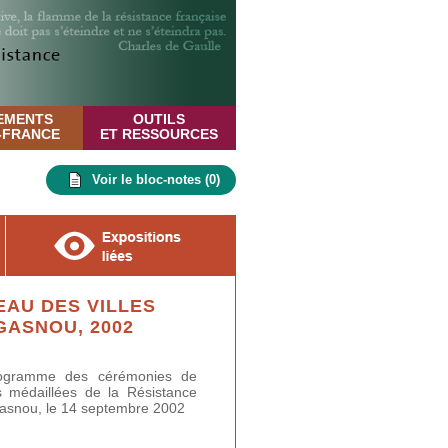
EMENTS
OUTILS
E-FRANCE
ET RESSOURCES
Voir le bloc-notes (
0
)
EAU DES VILLES
GASNOU, 2002
rogramme des cérémonies de
s médaillées de la Résistance
asnou, le 14 septembre 2002