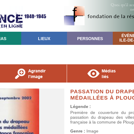
ÉVÈN
IAS
LIEUX
PERSONNES
ILE-D
PASSATION DU DRAP
MÉDAILLÉES À PLOU
Légende :
Première de couverture du p
passation du drapeau des ville
française à la commune de Ploug
Genre :
Image