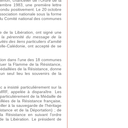
Simon, chancelier de l'Ordre de la
cembre 1983, une première lettre
épondu positivement. Le 20 octobre
'association nationale sous la forme
ts du Comité national des communes
e de la Libération, ont signé une
 la pérennité du message de la
tés des liens particuliers d'amitié
lle-Calédonie, ont accepté de se
tation dans l'une des 18 communes
tuer la Flamme de la Résistance,
médaillées de la Résistance, donne
un seul lieu les souvenirs de la
 insisté particulièrement sur la
MRF, appelée à disparaître. Les
particulièrement de la Médaille de
llées de la Résistance française,
ller à la sauvegarde de l'héritage
stance et de la Déportation) ; de
a Résistance en suivant l'ordre
de la Libération. Le président de