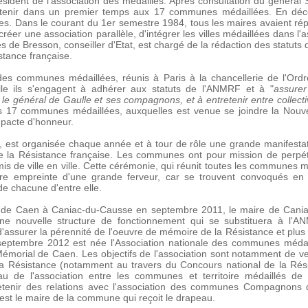
ésident de l'association des médaillés. Après consultation du général 
en tenir dans un premier temps aux 17 communes médaillées. En dé
res. Dans le courant du 1er semestre 1984, tous les maires avaient r
créer une association parallèle, d'intégrer les villes médaillées dans l
s de Bresson, conseiller d'Etat, est chargé de la rédaction des statu
istance française.
es communes médaillées, réunis à Paris à la chancellerie de l'Ordr
elle ils s'engagent à adhérer aux statuts de l'ANMRF et à "
assurer
le général de Gaulle et ses compagnons, et à entretenir entre collectivi
s 17 communes médaillées, auxquelles est venue se joindre la Nouve
 pacte d'honneur.
te, est organisée chaque année et à tour de rôle une grande manifes
e la Résistance française. Les communes ont pour mission de perpé
is de ville en ville. Cette cérémonie, qui réunit toutes les communes 
ire empreinte d'une grande ferveur, car se trouvent convoqués en 
e chacune d'entre elle.
 de Caen à Caniac-du-Causse en septembre 2011, le maire de Caniac a
ne nouvelle structure de fonctionnement qui se substituera à l'AN
ssurer la pérennité de l'oeuvre de mémoire de la Résistance et plus 
 septembre 2012 est née l'Association nationale des communes médai
 Mémorial de Caen. Les objectifs de l'association sont notamment de vei
 la Résistance (notamment au travers du Concours national de la Rési
 de l'association entre les communes et territoire médaillés de l
tretenir des relations avec l'association des communes Compagnons 
est le maire de la commune qui reçoit le drapeau.