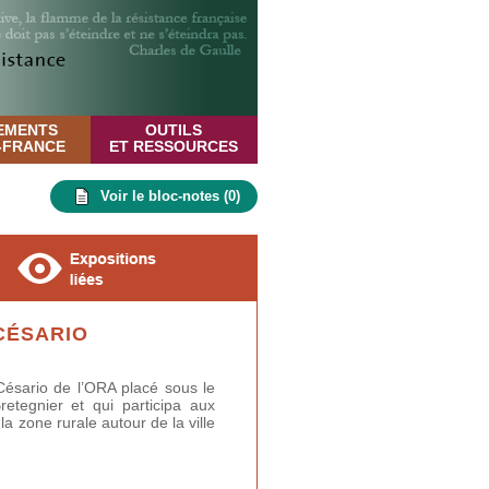
EMENTS
OUTILS
E-FRANCE
ET RESSOURCES
Voir le bloc-notes (
0
)
CÉSARIO
ésario de l’ORA placé sous le
tegnier et qui participa aux
a zone rurale autour de la ville