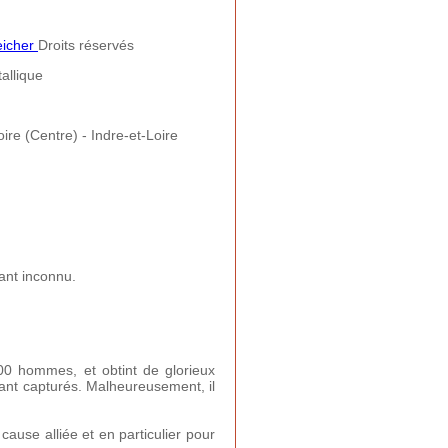
eicher
Droits réservés
allique
ire (Centre) - Indre-et-Loire
cant inconnu.
00 hommes, et obtint de glorieux
rant capturés. Malheureusement, il
cause alliée et en particulier pour