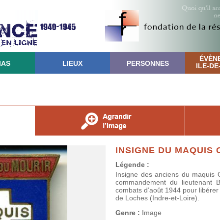
ÉVÈN
IAS
LIEUX
PERSONNES
ILE-D
INSIGNE DU MAQUIS 
Légende :
Insigne des anciens du maquis C
commandement du lieutenant Bre
combats d’août 1944 pour libérer l
de Loches (Indre-et-Loire).
Genre :
Image