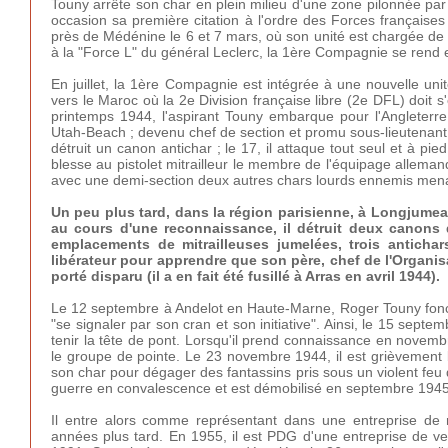
Touny arrête son char en plein milieu d'une zone pilonnée par l
occasion sa première citation à l'ordre des Forces françaises
près de Médénine le 6 et 7 mars, où son unité est chargée de 
à la "Force L" du général Leclerc, la 1ère Compagnie se rend e
En juillet, la 1ère Compagnie est intégrée à une nouvelle u
vers le Maroc où la 2e Division française libre (2e DFL) doit s
printemps 1944, l'aspirant Touny embarque pour l'Angleterre
Utah-Beach ; devenu chef de section et promu sous-lieutenant,
détruit un canon antichar ; le 17, il attaque tout seul et à p
blesse au pistolet mitrailleur le membre de l'équipage allemand
avec une demi-section deux autres chars lourds ennemis mena
Un peu plus tard, dans la région parisienne, à Longjumea
au cours d'une reconnaissance, il détruit deux canons
emplacements de mitrailleuses jumelées, trois antichars
libérateur pour apprendre que son père, chef de l'Organisati
porté disparu (il a en fait été fusillé à Arras en avril 1944).
Le 12 septembre à Andelot en Haute-Marne, Roger Touny fonce
"se signaler par son cran et son initiative". Ainsi, le 15 sept
tenir la tête de pont. Lorsqu'il prend connaissance en novembr
le groupe de pointe. Le 23 novembre 1944, il est grièvement 
son char pour dégager des fantassins pris sous un violent feu 
guerre en convalescence et est démobilisé en septembre 1945
Il entre alors comme représentant dans une entreprise de 
années plus tard. En 1955, il est PDG d'une entreprise de 