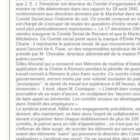
que J. E. J. Fenestrier est directeur du Comité d’organisation de
montre ce rôle déterminant dans son rapport du 18 août 1941
conformément aux directives données par le Maréchal dans ses
Comité Social pour l’industrie du cuir. Ce comité composé en 
est chargé de s’occuper de toutes les questions d’ordre social 
rend plus particulièrement importantes »
. Le 17 décembre 1941,
viendra inaugurer le Comité Social de Romans et que le Maré
félicitations. Ce Comité social porte aussi la marque d’Émile P
Charte ; il représente le patronat social, lié aux mouvements c
aussi l’accord de A. Fave, un des responsables syndicaux de la
présidé par M. Chevalier, directeur administratif de la maison F
patron-ouvrier.
Gilles Morand qui a consacré son Mémoire de maîtrise d’histo
application de la Charte à Romans pendant la période de guer
travail connaît à Romans le plus franc succès. Ce succès s’expli
gouvernement, encore moins par une volonté soudaine du patr
“prosaïques” : la durée du travail est supérieure à 48 heures, 
immenses »
. Il écrit, citant M. Cointepas :
« L’intérêt bien comp
journalière de sa main-d’œuvre, en multipliant les "œuvres soci
de faire appel au bénévolat. Les comités sociaux se développe
dans l’intérêt des employeurs »
.
Le syndicat patronal, fidèle à ses engagements précédents, e
doivent, dès maintenant, se faire dans l’esprit de collaboration 
devant s’organiser dans chaque établissement de plus de 100
comités, le patron aura un rôle d’appréciation ; ce n’est pas lu
s’efforcer de faire surgir, de susciter les éléments qui seront 
soient des éléments “sains” qui prennent la direction des Comi
réalisations
»
(souligné par nous). On ne saurait être plus clair 