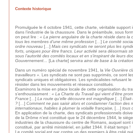
Contexte historique
Promulguée le 4 octobre 1941, cette charte, véritable support
dans l’industrie de la chaussure. Dans le préambule, sous forme
on peut lire :
« La pierre angulaire de la charte réside dans la
tous les membres d’une même profession
[…]
Le comité soci
ordre nouveau
[…]
Mais ces syndicats ne seront plus les synd
forts, uniques pour être francs. Leur activité sera désormais st
sous l’autorité des comités locaux et en s’inspirant de leurs d
Gouvernement…
[La charte]
servira ainsi de base à la créatio
Dans un numéro spécial de novembre 1941, la
Vie Ouvrière c
travailleurs »
. Les syndicats ne sont pas supprimés, ce sont les 
syndicats uniques et obligatoires. Les syndicalistes refusant le 
résister dans les mouvements et réseaux constitués.
Examinons la mise en place locale de cette organisation du t
s’enthousiasment :
« La Charte du Travail qui vient d’être pro
France
[…]
La route qu’elle découvre est magnifique
[…]
Était
?
[…]
Comment ne pas saisir alors et condamner l’action des m
internationaux, habiles à plumer la volaille française,
[…]
tous 
En application de la charte, des syndicats professionnels doi
de la Drôme n’est constitué que le 24 décembre 1944, le sièg
industries de la chaussure du centre de Romans, auquel sont in
constitué, par arrêté ministériel, en juillet 1944. Il était temps !
Le comité social est par contre un des premiers à être créé puis