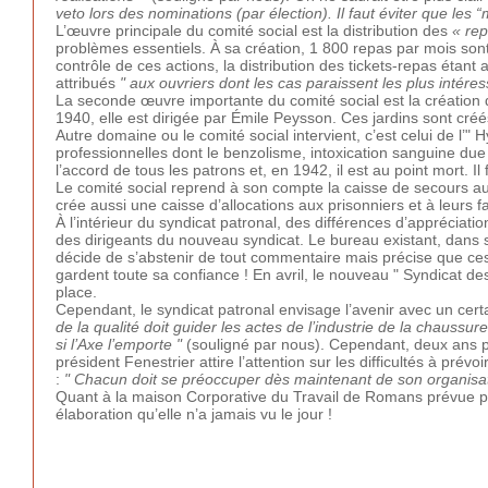
veto lors des nominations (par élection). Il faut éviter que les
L’œuvre principale du comité social est la distribution des
« re
problèmes essentiels. À sa création, 1 800 repas par mois son
contrôle de ces actions, la distribution des tickets-repas étant
attribués
" aux ouvriers dont les cas paraissent les plus intéres
La seconde œuvre importante du comité social est la création d
1940, elle est dirigée par Émile Peysson. Ces jardins sont cré
Autre domaine ou le comité social intervient, c’est celui de l’" 
professionnelles dont le benzolisme, intoxication sanguine due
l’accord de tous les patrons et, en 1942, il est au point mort. I
Le comité social reprend à son compte la caisse de secours a
crée aussi une caisse d’allocations aux prisonniers et à leurs f
À l’intérieur du syndicat patronal, des différences d’appréciati
des dirigeants du nouveau syndicat. Le bureau existant, dans s
décide de s’abstenir de tout commentaire mais précise que ces
gardent toute sa confiance ! En avril, le nouveau " Syndicat d
place.
Cependant, le syndicat patronal envisage l’avenir avec un cer
de la qualité doit guider les actes de l’industrie de la chaussur
si l’Axe l’emporte
"
(souligné par nous). Cependant, deux ans plus
président Fenestrier attire l’attention sur les difficultés à prév
:
" Chacun doit se préoccuper dès maintenant de son organisati
Quant à la maison Corporative du Travail de Romans prévue par 
élaboration qu’elle n’a jamais vu le jour !