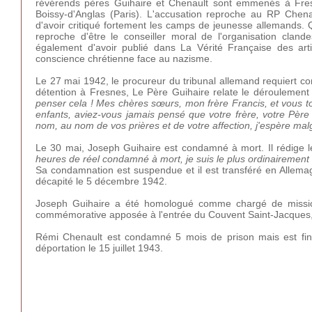
révérends pères Guihaire et Chenault sont emmenés à Fresne
Boissy-d'Anglas (Paris). L'accusation reproche au RP Chen
d'avoir critiqué fortement les camps de jeunesse allemands. 
reproche d'être le conseiller moral de l'organisation cland
également d'avoir publié dans La Vérité Française des arti
conscience chrétienne face au nazisme.
Le 27 mai 1942, le procureur du tribunal allemand requiert co
détention à Fresnes, Le Père Guihaire relate le déroulement d
penser cela ! Mes chères sœurs, mon frère Francis, et vous 
enfants, aviez-vous jamais pensé que votre frère, votre Père 
nom, au nom de vos prières et de votre affection, j'espère mal
Le 30 mai, Joseph Guihaire est condamné à mort. Il rédige le 
heures de réel condamné à mort, je suis le plus ordinairement d
Sa condamnation est suspendue et il est transféré en Allema
décapité le 5 décembre 1942.
Joseph Guihaire a été homologué comme chargé de mission 
commémorative apposée à l'entrée du Couvent Saint-Jacques, r
Rémi Chenault est condamné 5 mois de prison mais est final
déportation le 15 juillet 1943.