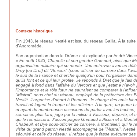
Contexte historique
Fin 1943, le réseau Nestlé est issu du réseau Gallia. À la su
d’Andromède.
Son organisation dans la Drôme est expliquée par André Vinc
« En août 1943, Chapelle et son gendre Grimaud, ainsi que Mo
organisation militaire qui se monte. Une entrevue avec un délé
Drey [ou Dret] dit "Amieux" (sous-officier de carrière dans l'a
le sud de la France et cherche quelqu'un pour l'organiser dan
qu'ils font et ce qui leur profite. Je réponds à Dret que je fais d
engagé à fond dans l'affaire du Vercors et que j'estime n'avoir p
l'importance et le rôle futur ne sauraient se comparer à l'infl
"Mistral", sous chef du réseau, employé de la préfecture des 
Nestlé. J'organise d'abord à Romans. Je charge des amis bien
travail où logent la troupe et les officiers. À la gare, un jeune
et ayant de nombreuses occasions de parler avec les boches, il
semaines plus tard, jugé par la milice à Vassieux, déporté, e
qui le remplacera. J'accompagne Grimaud à Alixan et à Montélie
Chabeuil, et Dye sous-officier de carrière, à Montélier) qui le
visite du grand patron Nestlé accompagné de "Mistral". Nest
sécurité et celle du réseau. Il refuse que je fasse exécuter de