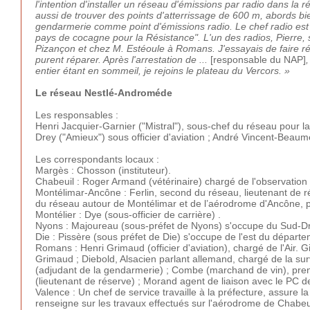
l'intention d'installer un réseau d'émissions par radio dans la 
aussi de trouver des points d'atterrissage de 600 m, abords b
gendarmerie comme point d'émissions radio. Le chef radio est u
pays de cocagne pour la Résistance". L'un des radios, Pierre,
Pizançon et chez M. Estéoule à Romans. J'essayais de faire r
purent réparer. Après l'arrestation de ...
[responsable du NAP]
entier étant en sommeil, je rejoins le plateau du Vercors. »
Le réseau Nestlé-Androméde
Les responsables :
Henri Jacquier-Garnier ("Mistral"), sous-chef du réseau pour 
Drey ("Amieux") sous officier d'aviation ; André Vincent-Beaum
Les correspondants locaux :
Margès : Chosson (instituteur).
Chabeuil : Roger Armand (vétérinaire) chargé de l'observation
Montélimar-Ancône : Ferlin, second du réseau, lieutenant de ré
du réseau autour de Montélimar et de l’aérodrome d'Ancône, pu
Montélier : Dye (sous-officier de carrière) .
Nyons : Majoureau (sous-préfet de Nyons) s'occupe du Sud-D
Die : Pissère (sous préfet de Die) s'occupe de l'est du départe
Romans : Henri Grimaud (officier d'aviation), chargé de l'Air
Grimaud ; Diebold, Alsacien parlant allemand, chargé de la su
(adjudant de la gendarmerie) ; Combe (marchand de vin), prend
(lieutenant de réserve) ; Morand agent de liaison avec le PC
Valence : Un chef de service travaille à la préfecture, assure la
renseigne sur les travaux effectués sur l'aérodrome de Chabeui