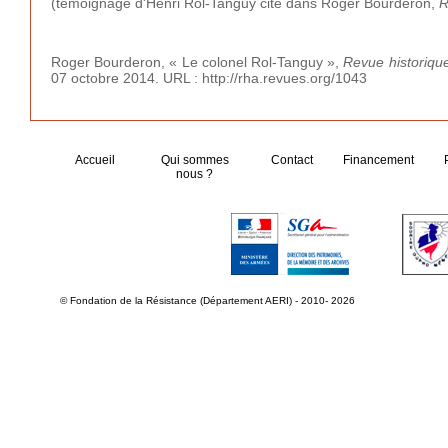
(témoignage d'Henri Rol-Tanguy cité dans Roger Bourderon,
R
Roger Bourderon, « Le colonel Rol-Tanguy »,
Revue historiqu
07 octobre 2014. URL : http://rha.revues.org/1043
Accueil
Qui sommes
Contact
Financement
nous ?
© Fondation de la Résistance (Département AERI) - 2010- 2026