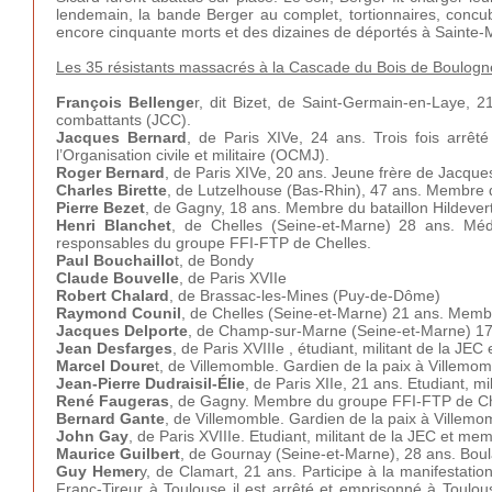
lendemain, la bande Berger au complet, tortionnaires, concubine
encore cinquante morts et des dizaines de déportés à Sainte-
Les 35 résistants massacrés à la Cascade du Bois de Boulogne
François Bellenge
r, dit Bizet, de Saint-Germain-en-Laye, 2
combattants (JCC).
Jacques Bernard
, de Paris XIVe, 24 ans. Trois fois arrê
l’Organisation civile et militaire (OCMJ).
Roger Bernard
, de Paris XIVe, 20 ans. Jeune frère de Jacq
Charles Birette
, de Lutzelhouse (Bas-Rhin), 47 ans. Membr
Pierre Bezet
, de Gagny, 18 ans. Membre du bataillon Hildev
Henri Blanchet
, de Chelles (Seine-et-Marne) 28 ans. M
responsables du groupe FFI-FTP de Chelles.
Paul Bouchaillo
t, de Bondy
Claude Bouvelle
, de Paris XVIIe
Robert Chalard
, de Brassac-les-Mines (Puy-de-Dôme)
Raymond Counil
, de Chelles (Seine-et-Marne) 21 ans. Mem
Jacques Delporte
, de Champ-sur-Marne (Seine-et-Marne) 1
Jean Desfarges
, de Paris XVIIIe , étudiant, militant de la J
Marcel Doure
t, de Villemomble. Gardien de la paix à Villemo
Jean-Pierre Dudraisil-Élie
, de Paris XIIe, 21 ans. Etudiant, m
René Faugeras
, de Gagny. Membre du groupe FFI-FTP de Ch
Bernard Gante
, de Villemomble. Gardien de la paix à Villemo
John Gay
, de Paris XVIIIe. Etudiant, militant de la JEC et m
Maurice Guilbert
, de Gournay (Seine-et-Marne), 28 ans. Bo
Guy Hemer
y, de Clamart, 21 ans. Participe à la manifestat
Franc-Tireur à Toulouse il est arrêté et emprisonné à Toulous