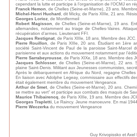
cependant la lutte et participe à l’organisation de l’OCMJ en r
Franck Hemon
, de Chelles (Seine-et-Marne), 23 ans. Membr
Michel-Henri Huchard
, dit Micky, de Paris XIIIe, 21 ans. R
Georges Lorioz
, de Montfermeil
Robert Magisson
, de Chelles (Seine-et-Marne), 19 ans. En
allemandes, notamment au triage de Chelles-Vaires. Attaq
récupération d’armes. Lieutenant FFI.
Jacques Restignat
, de Paris XIIIe, 18 ans. Membre des JCC.
Pierre Rouillon
, de Paris XIIIe, 20 ans. Étudiant en 1ère 
société Saint-Vincent de Paul de la paroisse Saint-Marcel du
parisienne et aux actions du mouvement notamment par l’édition
Pierre Sarrabeyrousse
, de Paris XIXe, 18 ans. Membre des 
Jacques Schlosser
, de Chelles (Seine-et-Marne), 22 ans. S
plaine Saint-Denis. Militant aux Jeunesses communistes, secrét
Après le débarquement en Afrique du Nord, regagne Chelles
En liaison avec Adolphe Legeay, commissaire aux effectifs des
était également membre du mouvement Vengeance.
Arthur de Smet
, de Chelles (Seine-et-Marne), 20 ans. Chem
se mettre au vert” et participe aux combats des maquis de Sav
Maurice Thibairencq
, de Paris XIIIe, 19 ans. Membre des JC
Georges Trapletti
, Le Raincy. Jeune manoeuvre. En mai 1944
Pierre Weczerka
du mouvement Vengeance
Guy Krivopissko et Axel 