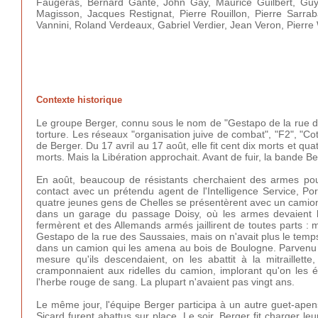
Faugeras, Bernard Gante, John Gay, Maurice Guilbert, Gu
Magisson, Jacques Restignat, Pierre Rouillon, Pierre Sarrab
Vannini, Roland Verdeaux, Gabriel Verdier, Jean Veron, Pierre
Contexte historique
Le groupe Berger, connu sous le nom de "Gestapo de la rue de 
torture. Les réseaux "organisation juive de combat", "F2", "C
de Berger. Du 17 avril au 17 août, elle fit cent dix morts et qua
morts. Mais la Libération approchait. Avant de fuir, la bande B
En août, beaucoup de résistants cherchaient des armes pou
contact avec un prétendu agent de l'Intelligence Service, Pore
quatre jeunes gens de Chelles se présentèrent avec un camion 
dans un garage du passage Doisy, où les armes devaient l
fermèrent et des Allemands armés jaillirent de toutes parts :
Gestapo de la rue des Saussaies, mais on n'avait plus le temps d
dans un camion qui les amena au bois de Boulogne. Parvenu pr
mesure qu'ils descendaient, on les abattit à la mitraillett
cramponnaient aux ridelles du camion, implorant qu'on les 
l'herbe rouge de sang. La plupart n'avaient pas vingt ans.
Le même jour, l'équipe Berger participa à un autre guet-ap
Sicard furent abattus sur place. Le soir, Berger fit charger 