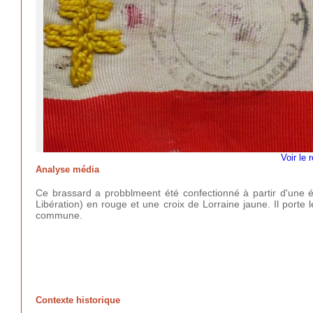
Voir le 
Analyse média
Ce brassard a probblmeent été confectionné à partir d'une é
Libération) en rouge et une croix de Lorraine jaune. Il porte
commune.
Contexte historique