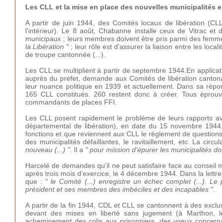
Les CLL et la mise en place des nouvelles municipalités 
A partir de juin 1944, des Comités locaux de libération (CL
l'intérieur). Le 8 août, Chabanne installe ceux de Vitrac et 
municipaux ; leurs membres doivent être pris parmi des fe
la Libération "
; leur rôle est d'assurer la liaison entre les local
de troupe cantonnée (...).
Les CLL se multiplient à partir de septembre 1944.En applica
auprès du préfet, demande aux Comités de libération cantonaux
leur nuance politique en 1939 et actuellement. Dans sa rép
165 CLL constitués. 260 restent donc à créer. Tous éprouven
commandants de places FFI.
Les CLL posent rapidement le problème de leurs rapports ave
départemental de libération), en date du 15 novembre 1944
fonctions et que reviennent aux CLL le règlement de questions
des municipalités défaillantes, le ravitaillement, etc. La circul
nouveau (...) "
. Il a
"
pour mission d'épurer les municipalités do
Harcelé de demandes qu'il ne peut satisfaire face au conseil m
après trois mois d'exercice, le 4 décembre 1944. Dans la lettr
que :
"
le Comité (...) enregistre un échec complet (...). Le 
président et ses membres des imbéciles et des incapables "
.
A partir de la fin 1944, CDL et CLL se cantonnent à des exc
devant des mises en liberté sans jugement (à Marthon, le
acheminement des colis aux prisonniers, des voeux concernant