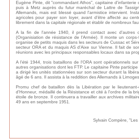
Eugène Pinte, dit "commandant Athos", capitaine d'infanterie 
puis à Metz auprès du futur maréchal de Lattre de Tassigny
Allemands, mais est blessé quand l'armistice intervient. Inst
agricoles pour payer son loyer, avant d'être affecté au cent
librement dans la capitale régionale et établir de nombreux faux
A la fin de l'année 1940, il prend contact avec d'autres 
(Organisiation de résistance de l'Armée). Il monte un corps-
organise de petits maquis dans les secteurs de Cussac et Sére
secteur ORA et du maquis AS d'Aixe sur Vienne. Il fait de son
réunions avec les principaux responsables locaux dans sa prop
A l'été 1944, trois bataillons de l'ORA sont opérationnels s
autres organisations dont les FTP. Le capitaine Pinte participe
a dirigé les unités stationnées sur son secteur durant la libér
âgé de 6 ans. Il assista à la reddition des Allemands à Limoge
Promu chef de bataillon dès la Libération par le lieutenant
d'Honneur, médaillé de la Résistance et cité à l'ordre de la bri
étoile de bronze. Il continuera a travailler aux archives mili
49 ans en septembre 1951.
Sylvain Compère, "Les 