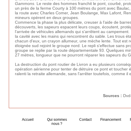
Gammons
. Le reste des hommes franchit le pont, courbé, prot
un près de la ferme Courty à 100 mètres du pont avec Baulac, B
la route avec Charles Comer, Jean Boulange, Max Lafont, René A
mineurs opèrent en deux groupes.
Commence la phase la plus délicate, creuser à l'aide de barres 
découverts, les sapeurs espacent leurs coups, écoutent, protèg
l'arrivée de véhicules allemands qui s'arrêtent au campement. L
la cavité avec les mains qui rencontrent du sable. Les trous ét
chacun d'eux, un crayon allumeur, une mèche lente. Tout est re
éloignée sud rejoint le groupe nord. Le repli s'effectue sans
groupe se replie par la route départementale 93. Quelques minu
27 mètres, longueur que ne pourront réparer les sapeurs du G
La destruction du pont routier de Livron a eu plusieurs consé
opération aérienne pour tenter de détruire ce pont et toucher ég
ralenti la retraite allemande, sans l'arrêter toutefois, comme il e
Sources :
Dvd
Accueil
Qui sommes
Contact
Financement
nous ?