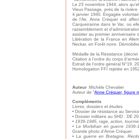
Le 23 novembre 1944, alors qu’ell
Vieux Passage, près de la rivière d
4 janvier 1945. Engagée volontair
de l’Air, Anne Créquer est affe
Carqueiranne dans le Var, où ell
rassemblement et d’administratio
assister au premier anniversaire d
Libération de la France en All
Neckar, en Forêt noire. Démobilis
Médaille de la Résistance (décre
Citation à l’ordre du corps d’armée
Extrait de l’ordre général N°19. 
Homologation FFI rejetée en 1952,
Auteur
:Michèle Chevalier
Auteur de "
Anne Créquer, figure 
Compléments
Livres, dossiers et études
• Dossier de résistance au Servic
• Dossier militaire au SHD : DE 2
•
1939-1945, rage, action, tourm
•
Le Morbihan en guerre 1939-
Grande photo d’Anne Créquer.
• L
a guerre en Bretagne, Récits 