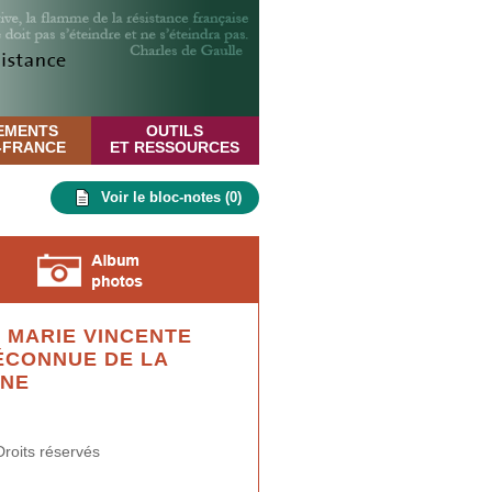
EMENTS
OUTILS
E-FRANCE
ET RESSOURCES
Voir le bloc-notes (
0
)
 MARIE VINCENTE
ÉCONNUE DE LA
NNE
roits réservés