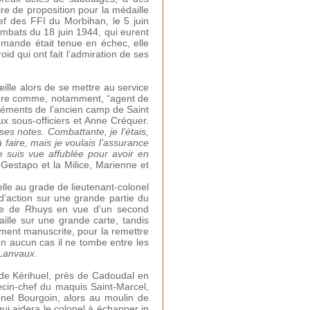
e de proposition pour la médaille
ef des FFI du Morbihan, le 5 juin
ombats du 18 juin 1944, qui eurent
emande était tenue en échec, elle
id qui ont fait l’admiration de ses
eille alors de se mettre au service
 libre comme, notamment, “agent de
éléments de l’ancien camp de Saint
ux sous-officiers et Anne Créquer.
ses notes. Combattante, je l’étais,
à faire, mais je voulais l’assurance
e suis vue affublée pour avoir en
Gestapo et la Milice, Marienne et
lle au grade de lieutenant-colonel
’action sur une grande partie du
'île de Rhuys en vue d'un second
ille sur une grande carte, tandis
ement manuscrite, pour la remettre
n aucun cas il ne tombe entre les
 Lanvaux
.
e de Kérihuel, près de Cadoudal en
ecin-chef du maquis Saint-Marcel,
lonel Bourgoin, alors au moulin de
ui aidera le colonel à échapper in