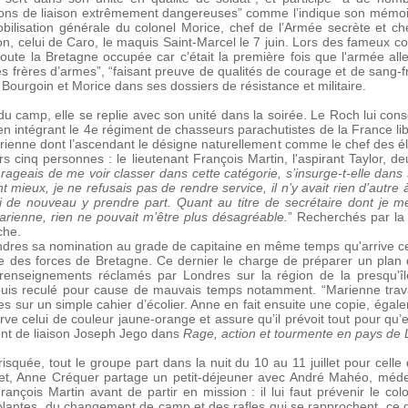
ions de liaison extrêmement dangereuses” comme l’indique son mémoir
obilisation générale du colonel Morice, chef de l’Armée secrète et ch
on, celui de Caro, le maquis Saint-Marcel le 7 juin. Lors des fameux c
ute la Bretagne occupée car c’était la première fois que l'armée all
s frères d’armes”, “faisant preuve de qualités de courage et de sang-fro
ourgoin et Morice dans ses dossiers de résistance et militaire.
du camp, elle se replie avec son unité dans la soirée. Le Roch lui cons
t en intégrant le 4e régiment de chasseurs parachutistes de la France
Marienne dont l’ascendant le désigne naturellement comme le chef des 
s cinq personnes : le lieutenant François Martin, l'aspirant Taylor, de
enrageais de me voir classer dans cette catégorie, s’insurge-t-elle dans 
nt mieux, je ne refusais pas de rendre service, il n’y avait rien d’autre 
 de nouveau y prendre part. Quant au titre de secrétaire dont je m
Marienne, rien ne pouvait m’être plus désagréable.
” Recherchés par la 
che.
ndres sa nomination au grade de capitaine en même temps qu'arrive ce
 des forces de Bretagne. Ce dernier le charge de préparer un plan d
s renseignements réclamés par Londres sur la région de la presqu
puis reculé pour cause de mauvais temps notamment. “Marienne trava
 sur un simple cahier d’écolier. Anne en fait ensuite une copie, égal
 celui de couleur jaune-orange et assure qu’il prévoit tout pour qu’e
ent de liaison Joseph Jego dans
Rage, action et tourmente en pays de
quée, tout le groupe part dans la nuit du 10 au 11 juillet pour cell
llet, Anne Créquer partage un petit-déjeuner avec André Mahéo, méd
rançois Martin avant de partir en mission : il lui faut prévenir le co
e Nantes, du changement de camp et des rafles qui se rapprochent, ce q