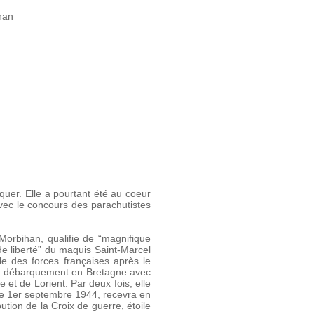
han
uer. Elle a pourtant été au coeur
avec le concours des parachutistes
 Morbihan, qualifie de “magnifique
de liberté” du maquis Saint-Marcel
le des forces françaises après le
s de débarquement en Bretagne avec
et de Lorient. Par deux fois, elle
 le 1er septembre 1944, recevra en
ution de la Croix de guerre, étoile