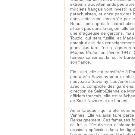
extremis aux Allemands peu après.
miliciens français vont investir 
parachutistes, et onze patriotes
dans cette zone encerclée par les
Ruault, peu après le parachutis
situant pas dans la région, elle te
une dragueuse de garçons, mais 
Touzic, qui sera fusillé, et Made
obtenir d’elle des renseignement
jours plus tard, “elles s’ignorer
Maquis Breton
en février 1947. 
fameux cahier est là, sur le burea
son fiancé.
Fin juillet, elle est transférée à
peu après Savenay pour s’enfuir,
nouveau à Savenay. Les Américains
avec la complicité des gardiens
direction de Saint-Etienne de Mon
officiers français, elle est relâc
de Saint-Nazaire et de Lorient.
Anne Créquer, qui a été nommée 
Vannes. Elle va ainsi faire part
Renseignement. Ces fameuses forc
ce fut la 19e division d’infante
missions spéciales dans les lig
“surnommée la Jeanne Hachette de 