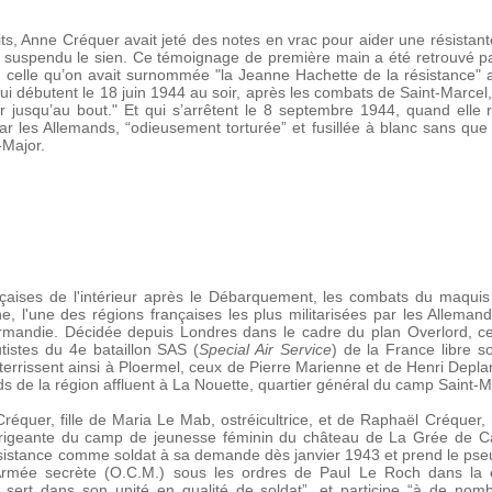
its, Anne Créquer avait jeté des notes en vrac pour aider une résistante
t suspendu le sien. Ce témoignage de première main a été retrouvé par
elle qu’on avait surnommée "la Jeanne Hachette de la résistance" ava
qui débutent le 18 juin 1944 au soir, après les combats de Saint-Marcel, 
 jusqu’au bout." Et qui s’arrêtent le 8 septembre 1944, quand elle r
 les Allemands, “odieusement torturée” et fusillée à blanc sans que 
-Major.
nçaises de l'intérieur après le Débarquement, les combats du maquis
e, l'une des régions françaises les plus militarisées par les Allemands
rmandie. Décidée depuis Londres dans le cadre du plan Overlord, cet
tistes du 4e bataillon SAS (
Special Air Service
) de la France libre 
errissent ainsi à Ploermel, ceux de Pierre Marienne et de Henri Deplant
s de la région affluent à La Nouette, quartier général du camp Saint-M
équer, fille de Maria Le Mab, ostréicultrice, et de Raphaël Créquer, 
-dirigeante du camp de jeunesse féminin du château de La Grée de Ca
résistance comme soldat à sa demande dès janvier 1943 et prend le ps
 l’Armée secrète (O.C.M.) sous les ordres de Paul Le Roch dans la
sert dans son unité en qualité de soldat”, et participe “à de nom