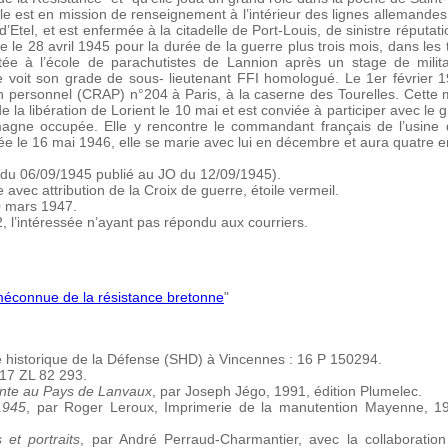
e est en mission de renseignement à l’intérieur des lignes allemandes d
’Etel, et est enfermée à la citadelle de Port-Louis, de sinistre réputati
e le 28 avril 1945 pour la durée de la guerre plus trois mois, dans les
ctée à l’école de parachutistes de Lannion après un stage de milita
e voit son grade de sous- lieutenant FFI homologué. Le 1er février 
n personnel (CRAP) n°204 à Paris, à la caserne des Tourelles. Cette
e la libération de Lorient le 10 mai et est conviée à participer avec le
emagne occupée. Elle y rencontre le commandant français de l’usin
ée le 16 mai 1946, elle se marie avec lui en décembre et aura quatre e
t du 06/09/1945 publié au JO du 12/09/1945).
 avec attribution de la Croix de guerre, étoile vermeil.
20 mars 1947.
 l’intéressée n’ayant pas répondu aux courriers.
méconnue de la résistance bretonne
"
e historique de la Défense (SHD) à Vincennes : 16 P 150294.
017 ZL 82 293.
ente au Pays de Lanvaux
, par Joseph Jégo, 1991, édition Plumelec.
1945
, par Roger Leroux, Imprimerie de la manutention Mayenne, 1
et portraits
, par André Perraud-Charmantier, avec la collaboratio