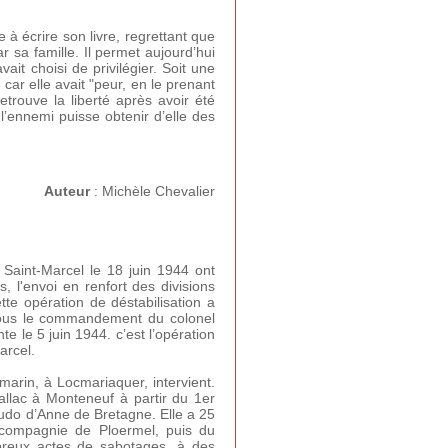
 à écrire son livre, regrettant que
 sa famille. Il permet aujourd’hui
it choisi de privilégier. Soit une
car elle avait "peur, en le prenant
etrouve la liberté après avoir été
l’ennemi puisse obtenir d’elle des
Auteur
: Michèle Chevalier
 Saint-Marcel le 18 juin 1944 ont
, l'envoi en renfort des divisions
te opération de déstabilisation a
sous le commandement du colonel
e le 5 juin 1944. c’est l’opération
arcel.
marin, à Locmariaquer, intervient.
llac à Monteneuf à partir du 1er
eudo d’Anne de Bretagne. Elle a 25
 compagnie de Ploermel, puis du
breux actes de sabotages, à des