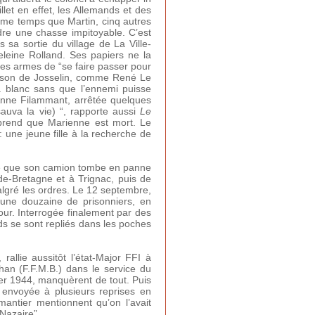
let en effet, les Allemands et des
même temps que Martin, cinq autres
dre une chasse impitoyable. C’est
 sa sortie du village de La Ville-
leine Rolland. Ses papiers ne la
t des armes de “se faire passer pour
rison de Josselin, comme René Le
e à blanc sans que l’ennemi puisse
 Anne Filammant, arrêtée quelques
sauva la vie) “, rapporte aussi
Le
prend que Marienne est mort. Le
: une jeune fille à la recherche de
ofite que son camion tombe en panne
de-Bretagne et à Trignac, puis de
algré les ordres. Le 12 septembre,
 une douzaine de prisonniers, en
our. Interrogée finalement par des
nds se sont repliés dans les poches
llie aussitôt l’état-Major FFI à
han (F.F.M.B.) dans le service du
er 1944, manquèrent de tout. Puis
i envoyée à plusieurs reprises en
antier mentionnent qu’on l’avait
Nazaire”.