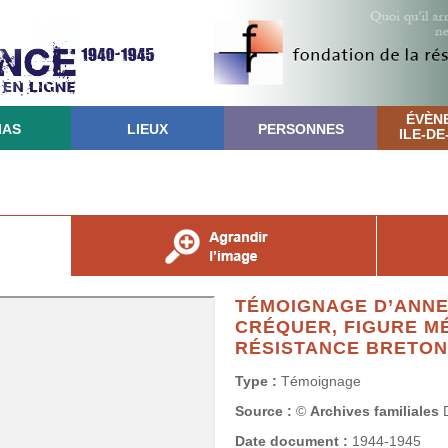
ÉVÈN
IAS
LIEUX
PERSONNES
ILE-D
TÉMOIGNAGE D’ANNE
CRÉQUER, FIGURE M
RÉSISTANCE BRETO
Type :
Témoignage
Source :
©
Archives familiales
D
Date document :
1944-1945