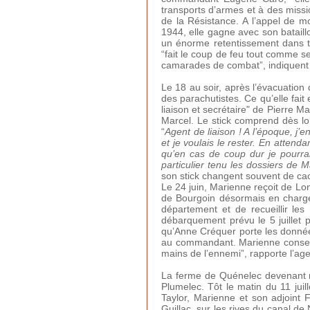
transports d’armes et à des miss
de la Résistance. A l’appel de m
1944, elle gagne avec son bataill
un énorme retentissement dans to
“fait le coup de feu tout comme se
camarades de combat”, indiquent B
Le 18 au soir, après l’évacuation 
des parachutistes. Ce qu’elle fai
liaison et secrétaire" de Pierre 
Marcel. Le stick comprend dès lor
“
Agent de liaison ! A l’époque, j’
et je voulais le rester. En attenda
qu’en cas de coup dur je pourrai
particulier tenu les dossiers de 
son stick changent souvent de ca
Le 24 juin, Marienne reçoit de Lo
de Bourgoin désormais en charge
département et de recueillir le
débarquement prévu le 5 juillet 
qu’Anne Créquer porte les données
au commandant. Marienne conserve
mains de l’ennemi”, rapporte l’ag
La ferme de Quénelec devenant ris
Plumelec. Tôt le matin du 11 jui
Taylor, Marienne et son adjoint F
Guillac, sur les rives du canal d