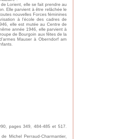
e Lorient, elle se fait prendre au
on. Elle parvient à être relâchée le
 toutes nouvelles Forces féminines
risation à l’école des cadres de
1946, elle est mutée au Centre de
 même année 1946, elle parvient à
 groupe de Bourgoin aux fêtes de la
e d’armes Mauser à Oberndorf am
nfants.
990, pages 349, 484-485 et 517.
n de Michel Perraud-Charmantier,