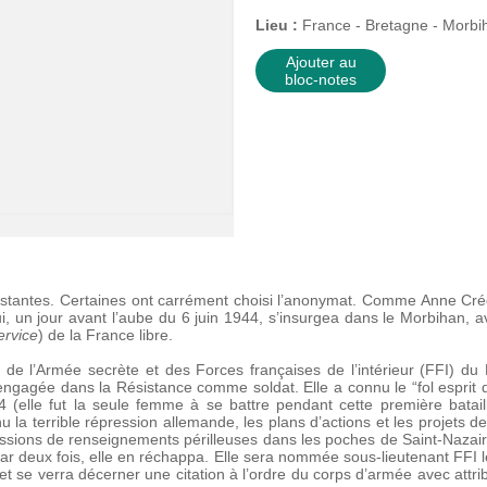
Lieu :
France - Bretagne - Morbi
Ajouter au
bloc-notes
istantes. Certaines ont carrément choisi l’anonymat. Comme Anne Créq
i, un jour avant l’aube du 6 juin 1944, s’insurgea dans le Morbihan, 
ervice
) de la France libre.
 de l’Armée secrète et des Forces françaises de l’intérieur (FFI) du
t engagée dans la Résistance comme soldat. Elle a connu le “fol esprit 
4 (elle fut la seule femme à se battre pendant cette première batail
 la terrible répression allemande, les plans d’actions et les projet
ssions de renseignements périlleuses dans les poches de Saint-Nazaire 
Par deux fois, elle en réchappa. Elle sera nommée sous-lieutenant FFI
et se verra décerner une citation à l’ordre du corps d’armée avec attrib