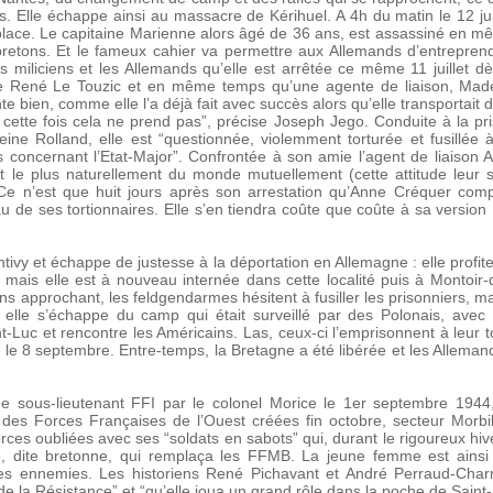
 Elle échappe ainsi au massacre de Kérihuel. A 4h du matin le 12 juil
la place. Le capitaine Marienne alors âgé de 36 ans, est assassiné en 
 bretons. Et le fameux cahier va permettre aux Allemands d’entrepren
 miliciens et les Allemands qu’elle est arrêtée ce même 11 juillet dès
te René Le Touzic et en même temps qu’une agente de liaison, Made
nte bien, comme elle l’a déjà fait avec succès alors qu’elle transportai
cette fois cela ne prend pas”, précise Joseph Jego. Conduite à la p
leine Rolland, elle est “questionnée, violemment torturée et fusillé
s concernant l’Etat-Major”. Confrontée à son amie l’agent de liaison
ont le plus naturellement du monde mutuellement (cette attitude leur 
Ce n’est que huit jours après son arrestation qu’Anne Créquer com
u de ses tortionnaires. Elle s’en tiendra coûte que coûte à sa version 
 Pontivy et échappe de justesse à la déportation en Allemagne : elle pr
 mais elle est à nouveau internée dans cette localité puis à Montoir-
 approchant, les feldgendarmes hésitent à fusiller les prisonniers, m
, elle s’échappe du camp qui était surveillé par des Polonais, avec
t-Luc et rencontre les Américains. Las, ceux-ci l’emprisonnent à leur t
hée le 8 septembre. Entre-temps, la Bretagne a été libérée et les Allema
sous-lieutenant FFI par le colonel Morice le 1er septembre 1944, ra
ie des Forces Françaises de l’Ouest créées fin octobre, secteur Morbi
es oubliées avec ses “soldats en sabots” qui, durant le rigoureux hiv
rie, dite bretonne, qui remplaça les FFMB. La jeune femme est ains
nes ennemies. Les historiens René Pichavant et André Perraud-Charm
la Résistance” et “qu’elle joua un grand rôle dans la poche de Saint-