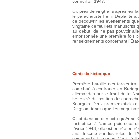
vermeil en 1947.
Or, près de vingt ans après les fa
le parachutiste Henri Deplante ai
de découvrir les événements que c
vingtaine de feuillets manuscrits 
au début, de ne pas pouvoir aller
emprisonnée une première fois par
renseignements concernant l’Etat
Contexte historique
Première bataille des forces fra
contribué à contrarier en Bretagn
allemandes sur le front de la No
bénéficié du soutien des parachu
Bourgoin. Deux premiers sticks att
Dingson, tandis que les maquisard
C’est dans ce contexte qu’Anne Cr
Institutrice à Nantes puis sous
février 1943, elle est entrée en 
ans. Inscrite sur les rôles de
commandant Eugène Caro, “elle 