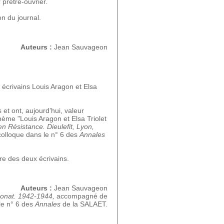
prêtre-ouvrier.
on du journal.
Auteurs :
Jean Sauvageon
écrivains Louis Aragon et Elsa
et ont, aujourd’hui, valeur
hème "Louis Aragon et Elsa Triolet
en Résistance. Dieulefit, Lyon,
colloque dans le n° 6 des
Annales
re des deux écrivains.
Auteurs :
Jean Sauvageon
-Donat. 1942-1944,
accompagné de
le n° 6 des
Annales
de la SALAET.