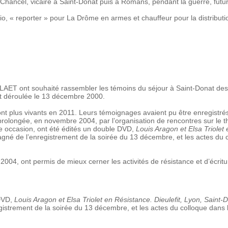
hancel, vicaire à Saint-Donat puis à Romans, pendant la guerre, futur 
adio, « reporter » pour La Drôme en armes et chauffeur pour la distributi
LAET ont souhaité rassembler les témoins du séjour à Saint-Donat des 
st déroulée le 13 décembre 2000.
nt plus vivants en 2011. Leurs témoignages avaient pu être enregistrés 
 prolongée, en novembre 2004, par l’organisation de rencontres sur le t
e occasion, ont été édités un double DVD,
Louis Aragon et Elsa Triolet 
gné de l’enregistrement de la soirée du 13 décembre, et les actes du 
004, ont permis de mieux cerner les activités de résistance et d’écritu
DVD,
Louis Aragon et Elsa Triolet en Résistance. Dieulefit, Lyon, Saint
egistrement de la soirée du 13 décembre, et les actes du colloque dans 