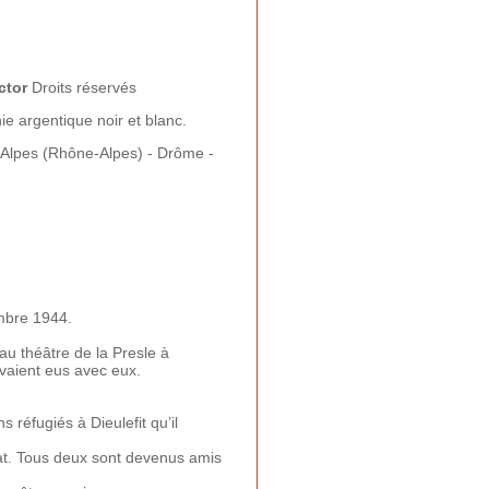
ctor
Droits réservés
e argentique noir et blanc.
Alpes (Rhône-Alpes) - Drôme -
embre 1944.
au théâtre de la Presle à
avaient eus avec eux.
 réfugiés à Dieulefit qu’il
at. Tous deux sont devenus amis