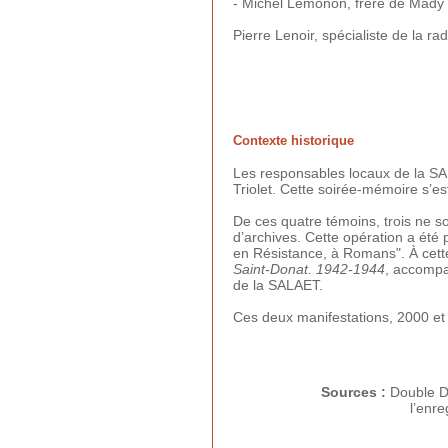
- Michel Lémonon, frère de Mady C
Pierre Lenoir, spécialiste de la r
Contexte historique
Les responsables locaux de la SA
Triolet. Cette soirée-mémoire s’e
De ces quatre témoins, trois ne so
d’archives. Cette opération a été
en Résistance, à Romans". À cett
Saint-Donat. 1942-1944
, accompa
de la SALAET.
Ces deux manifestations, 2000 et 2
Sources :
Double 
l’enr