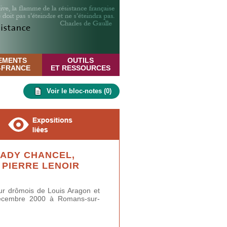
EMENTS
OUTILS
E-FRANCE
ET RESSOURCES
Voir le bloc-notes (
0
)
ADY CHANCEL,
 PIERRE LENOIR
ur drômois de Louis Aragon et
 décembre 2000 à Romans-sur-