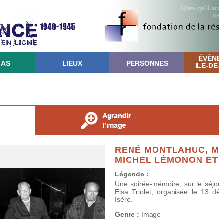
ÉVÈN
IAS
LIEUX
PERSONNES
ILE-D
RENÉ MONTLAHUC, M
MICHEL LÉMONON ET
Légende :
Une soirée-mémoire, sur le séjo
Elsa Triolet, organisée le 13
Isère.
Genre :
Image