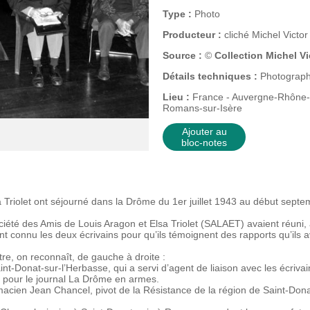
Type :
Photo
Producteur :
cliché Michel Victor
Source :
©
Collection Michel Vi
Détails techniques :
Photographi
Lieu :
France - Auvergne-Rhône-
Romans-sur-Isère
Ajouter au
bloc-notes
a Triolet ont séjourné dans la Drôme du 1er juillet 1943 au début sept
iété des Amis de Louis Aragon et Elsa Triolet (SALAET) avaient réuni, 
t connu les deux écrivains pour qu’ils témoignent des rapports qu’ils 
tre, on reconnaît, de gauche à droite :
nt-Donat-sur-l’Herbasse, qui a servi d’agent de liaison avec les écrivains
 » pour le journal La Drôme en armes.
cien Jean Chancel, pivot de la Résistance de la région de Saint-Don