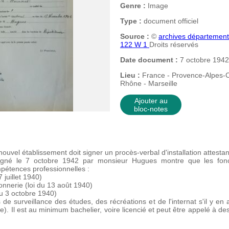
Genre :
Image
Type :
document officiel
Source :
©
archives départemen
122 W 1
Droits réservés
Date document :
7 octobre 1942
Lieu :
France - Provence-Alpes-C
Rhône - Marseille
Ajouter au
bloc-notes
ouvel établissement doit signer un procès-verbal d'installation attestan
 signé le 7 octobre 1942 par monsieur Hugues montre que les fonct
mpétences professionnelles :
 juillet 1940)
onnerie (loi du 13 août 1940)
 du 3 octobre 1940)
 de surveillance des études, des récréations et de l'internat s'il y en 
e). Il est au minimum bachelier, voire licencié et peut être appelé à d