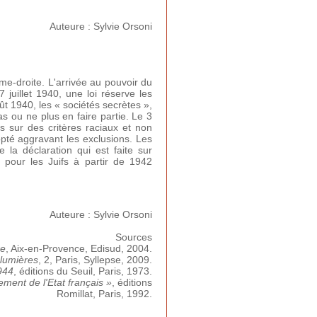
Auteure : Sylvie Orsoni
ême-droite. L'arrivée au pouvoir du
juillet 1940, une loi réserve les
ût 1940, les « sociétés secrètes »,
as ou ne plus en faire partie. Le 3
is sur des critères raciaux et non
dopté aggravant les exclusions. Les
e la déclaration qui est faite sur
 pour les Juifs à partir de 1942
Auteure : Sylvie Orsoni
Sources
re
, Aix-en-Provence, Edisud, 2004.
 lumières
, 2, Paris, Syllepse, 2009.
944
, éditions du Seuil, Paris, 1973.
nement de l'Etat français »
, éditions
Romillat, Paris, 1992.