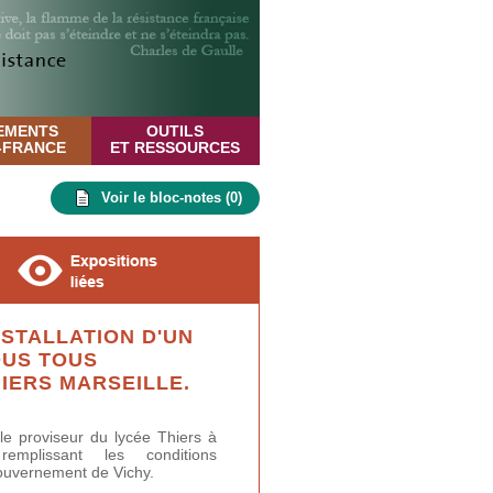
EMENTS
OUTILS
E-FRANCE
ET RESSOURCES
Voir le bloc-notes (
0
)
STALLATION D'UN
OUS TOUS
IERS MARSEILLE.
 le proviseur du lycée Thiers à
emplissant les conditions
gouvernement de Vichy.