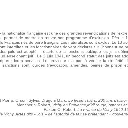
 la nationalité française est une des grandes revendications de l'extr
lui permet de mettre en œuvre son programme d'exclusion. Dès le 17 
s Français nés de père français. Les naturalisés sont exclus. Le 13 ao
ont interdites et les fonctionnaires doivent déclarer sur l'honneur ne p
es juifs est adopté. Il écarte de la fonctions publique les juifs défin
 d'un enseignant juif). Le 2 juin 1941, un second statut des juifs est a
 épurer leurs services. Le proviseur n'a pas à vérifier la sincérité d
s sanctions sont lourdes (révocation, amendes, peines de prison et
 Pierre, Orsoni Sylvie, Dragoni Marc,
Le lycée Thiers, 200 ans d'histoi
Mencherini Robert,
Vichy en Provence,Midi rouge, ombres et
Paxton O. Robert,
La France de Vichy 1940-1
de Vichy. Actes dits « lois » de l'autorité de fait se prétendant « gouver