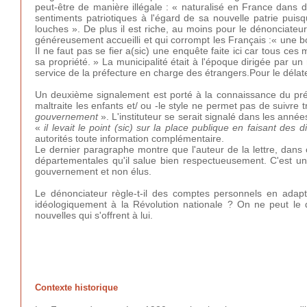
peut-être de manière illégale : « naturalisé en France dans d
sentiments patriotiques à l'égard de sa nouvelle patrie pui
louches ». De plus il est riche, au moins pour le dénonciateur
généreusement accueilli et qui corrompt les Français :« une bon
Il ne faut pas se fier a(sic) une enquête faite ici car tous ces 
sa propriété. » La municipalité était à l'époque dirigée par un
service de la préfecture en charge des étrangers.Pour le délateur
Un deuxième signalement est porté à la connaissance du préfe
maltraite les enfants et/ ou -le style ne permet pas de suivre
gouvernement
». L'instituteur se serait signalé dans les ann
«
il levait le point (sic) sur la place publique en faisant des 
autorités toute information complémentaire.
Le dernier paragraphe montre que l'auteur de la lettre, dans 
départementales qu'il salue bien respectueusement. C'est u
gouvernement et non élus.
Le dénonciateur règle-t-il des comptes personnels en adapta
idéologiquement à la Révolution nationale ? On ne peut le di
nouvelles qui s'offrent à lui.
Contexte historique