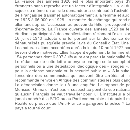
La France des années 1920 est le plus important pays d'im
étrangers sans reproche est un facteur d'intégration. La loi d
séjour ou même un an si le demandeur a contribué à l'activité
de Français se transmet automatiquement à la femme et aux 
en 1925 à 66 000 en 1928. La montée du chômage qui rend moi
allemands après l'accession au pouvoir de Hitler provoquent 
d'extrême-droite. La France ouverte des années 1920 se f
étudiants participent à des manifestations réclamant l'exclus
16 juillet 1940 adopte une loi portant sur la déchéance de n
dénaturalisés puisqu'elle prévoie l'avis du Conseil d’État. Une 
Les naturalisations accordées après la loi du 10 août 1927 s
besoin d'être motivées. Elles frappent également la femme et 
154 personnes dont 6 307 Juifs auraient perdu la nationalité fra
Le rédacteur de cette lettre anonyme partage cette xénophobie
personnels ou à une détestation idéologique des « rouges ». 
pour la défense nationale ou la sécurité publique ». A la su
l'encontre des communistes qui peuvent être arrêtés et in
recommande l'envoi en Afrique des communistes les plus dang
La dénonciation donne lieu à une enquête. Le rapport de po
Monsieur Grimaldi n'est pas « suspect au point de vue national »
qu'aucun Français ne veut travailler pour lui. L'instituteur 
jamais adhéré à la SFIO ou au Parti communiste et depuis il 
Réalité ou preuve que l'Anti-France a gangrené la police ? La
pays a tourné court.