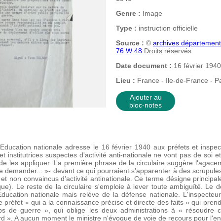
Genre :
Image
Type :
instruction officielle
Source :
©
archives départemen
76 W 48
Droits réservés
Date document :
16 février 1940
Lieu :
France - Ile-de-France - Pa
Ajouter au
bloc-notes
 l'Education nationale adresse le 16 février 1940 aux préfets et insp
et institutrices suspectes d'activité anti-nationale ne vont pas de soi e
de les appliquer. La première phrase de la circulaire suggère l'agac
e demander... »- devant ce qui pourraient s'apparenter à des scrupules.
et non convaincus d'activité antinationale. Ce terme désigne princi
ique). Le reste de la circulaire s'emploie à lever toute ambiguïté. Le
l'Education nationale mais relève de la défense nationale. L'inspecteu
e préfet « qui a la connaissance précise et directe des faits » qui pren
mps de guerre », qui oblige les deux administrations à « résoudre
rd ». A aucun moment le ministre n'évoque de voie de recours pour l'e