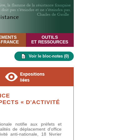
EMENTS
OUTILS
E-FRANCE
ET RESSOURCES
Voir le bloc-notes (
0
)
ICE
PECTS « D'ACTIVITÉ
ionale notifie aux préfets et
lités de déplacement d'office
ité anti-nationale, 18 février