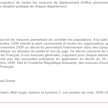
rupuleux de toutes les mesures de déplacement d'office prononcées
 la situation politique de chaque département.
ccroît les mesures permettant de contrôler les populations. A la sui
mbre 1939 interdit le parti communiste et toutes les organisations q
novembre 1939 un décret-loi permettant l'internement dans des camp
ublique sur décision du préfet et non du juge. Ce décret concerne les 
 les Français. A ces mesures générales, s'ajoutent pour chaque admini
êche pas des poursuites judiciaires en application du décret du 2
mbre 1939. Dès la Troisième République finissante, des mesures d'exce
 Français.
vie Orsoni
Robert,
Midi rouge, ombres et lumières 1. Les années de crise, 1930-1