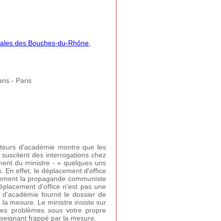
tales des Bouches-du-Rhône,
ris - Paris
ecteurs d'académie montre que les
t suscitent des interrogations chez
ement du ministre - « quelques uns
 En effet, le déplacement d'office
palement la propagande communiste
 déplacement d'office n'est pas une
r d'académie fournit le dossier de
d la mesure. Le ministre insiste sur
 ces problèmes sous votre propre
nseignant frappé par la mesure.