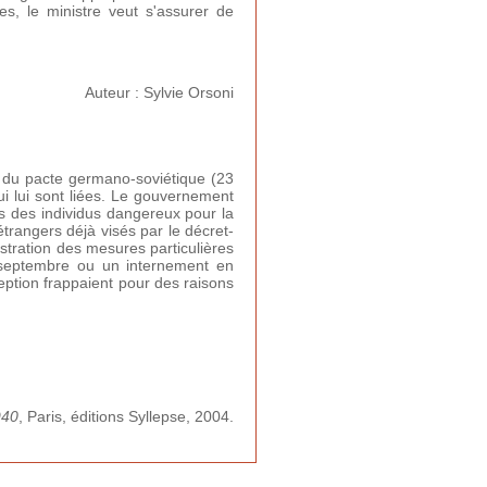
, le ministre veut s'assurer de
Auteur : Sylvie Orsoni
te du pacte germano-soviétique (23
ui lui sont liées. Le gouvernement
s des individus dangereux pour la
étrangers déjà visés par le décret-
stration des mesures particulières
6 septembre ou un internement en
ption frappaient pour des raisons
940
, Paris, éditions Syllepse, 2004.