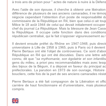
à trois ans de prison pour " actes de nature à nuire à la Défens
Avec l'aide de son épouse, il cherche à obtenir une libération
différence de plusieurs de ses anciens camarades, il ne témoig
négocie cependant l'obtention d'un poste de responsabilité 
commissaire de la République en R4, bien que celui-ci ait toujou
Milice le 18 août 1944 de celui qui devait initialement occuper
chef du journal
La République
. Mais la blessure de Jean Cass
la République. Il occupe cette fonction dans des condition
républicain centralisé, qui le fait s'opposer vigoureusement au 
Il devient ensuite préfet du Rhône en 1947-1948, puis direct
universitaire à Lille de 1958 à 1965, puis à Paris où il devien
Pierre Bertaux ont été l'objet de controverses. Ce sont d'a
République en R4 qui ont été discutées. Dans une lettre a
connu, dit que "
sa mythomanie, son égolatrie et son infantil
gens du milieu, a priori peu recommandables mais avec lesquels
des bijoux de la Bégum, il a déposé en faveur du principal a
préfectorales. La parution en 1973 de son ouvrage,
Histoire
boucliers, cette fois de la part de ses anciens camarades résista
Pierre Bertaux a été fait compagnon de la Libération et offic
carrière de haut fonctionnaire et d'universitaire, mais plus
compris.