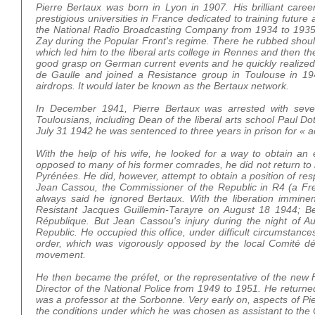
Pierre Bertaux was born in Lyon in 1907. His brilliant care
prestigious universities in France dedicated to training futur
the National Radio Broadcasting Company from 1934 to 1935, b
Zay during the Popular Front's regime. There he rubbed shoul
which led him to the liberal arts college in Rennes and then the
good grasp on German current events and he quickly realized th
de Gaulle and joined a Resistance group in Toulouse in 19
airdrops. It would later be known as the Bertaux network.
In December 1941, Pierre Bertaux was arrested with seve
Toulousians, including Dean of the liberal arts school Paul Dot
July 31 1942 he was sentenced to three years in prison for « a
With the help of his wife, he looked for a way to obtain an 
opposed to many of his former comrades, he did not return to 
Pyrénées. He did, however, attempt to obtain a position of res
Jean Cassou, the Commissioner of the Republic in R4 (a Fre
always said he ignored Bertaux. With the liberation imminen
Resistant Jacques Guillemin-Tarayre on August 18 1944; Be
République. But Jean Cassou's injury during the night of
Republic. He occupied this office, under difficult circumstanc
order, which was vigorously opposed by the local Comité dép
movement.
He then became the préfet, or the representative of the new
Director of the National Police from 1949 to 1951. He returne
was a professor at the Sorbonne. Very early on, aspects of Pi
the conditions under which he was chosen as assistant to the