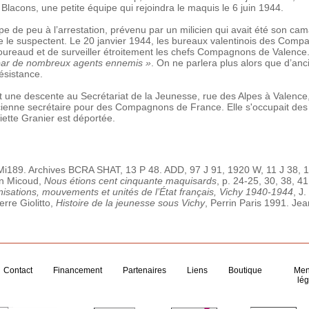
 Blacons, une petite équipe qui rejoindra le maquis le 6 juin 1944.
 de peu à l’arrestation, prévenu par un milicien qui avait été son cama
 le suspectent. Le 20 janvier 1944, les bureaux valentinois des Comp
oureaud et de surveiller étroitement les chefs Compagnons de Valence.
par de nombreux agents ennemis »
. On ne parlera plus alors que d’an
ésistance.
t une descente au Secrétariat de la Jeunesse, rue des Alpes à Valence, 
ncienne secrétaire pour des Compagnons de France. Elle s'occupait des 
liette Granier est déportée.
189. Archives BCRA SHAT, 13 P 48. ADD, 97 J 91, 1920 W, 11 J 38, 1
en Micoud,
Nous étions cent cinquante maquisards
, p. 24-25, 30, 38, 41
isations, mouvements et unités de l’État français, Vichy 1940-1944
, J
erre Giolitto,
Histoire de la jeunesse sous Vichy
, Perrin Paris 1991. Je
Contact
Financement
Partenaires
Liens
Boutique
Men
lég