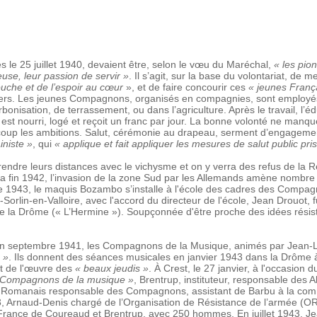
le 25 juillet 1940, devaient être, selon le vœu du Maréchal,
« les pio
euse, leur passion de servir »
. Il s’agit, sur la base du volontariat, de
bouche et de l’espoir au cœur
», et de faire concourir ces
« jeunes França
nniers. Les jeunes Compagnons, organisés en compagnies, sont employé
bonisation, de terrassement, ou dans l’agriculture. Après le travail, l’é
st nourri, logé et reçoit un franc par jour. La bonne volonté ne manqu
oup les ambitions. Salut, cérémonie au drapeau, serment d’engagement
niste »
, qui
« applique et fait appliquer les mesures de salut public pr
ndre leurs distances avec le vichysme et on y verra des refus de la R
s la fin 1942, l’invasion de la zone Sud par les Allemands amène nomb
 1943, le maquis Bozambo s’installe à l'école des cadres des Compa
orlin-en-Valloire, avec l'accord du directeur de l'école, Jean Drouot,
e la Drôme (« L’Hermine »). Soupçonnée d'être proche des idées résista
n septembre 1941, les Compagnons de la Musique, animés par Jean-Lo
 »
. Ils donnent des séances musicales en janvier 1943 dans la Drôme
fit de l'œuvre des
« beaux jeudis »
. À Crest, le 27 janvier, à l'occasio
 Compagnons de la musique »
, Brentrup, instituteur, responsable des A
, Romanais responsable des Compagnons, assistant de Barbu à la co
43, Arnaud-Denis chargé de l’Organisation de Résistance de l’armée (O
ance de Coureaud et Brentrup, avec 250 hommes. En juillet 1943, J