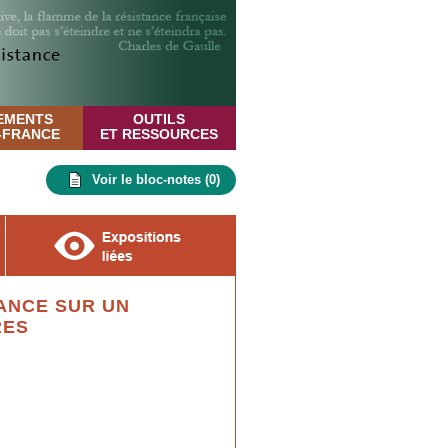
EMENTS
OUTILS
E-FRANCE
ET RESSOURCES
Voir le bloc-notes (
0
)
ANCE SUR UN
RES