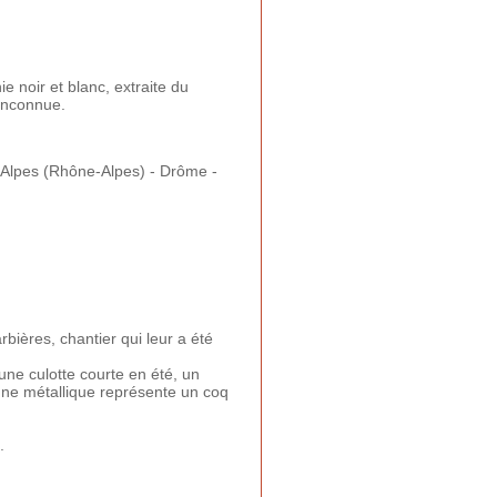
e noir et blanc, extraite du
 inconnue.
Alpes (Rhône-Alpes) - Drôme -
ières, chantier qui leur a été
une culotte courte en été, un
signe métallique représente un coq
.