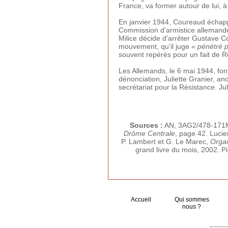
France, va former autour de lui, à
En janvier 1944, Coureaud échappe
Commission d'armistice allemande
Milice décide d'arrêter Gustave C
mouvement, qu’il juge
« pénétré 
souvent repérés pour un fait de R
Les Allemands, le 6 mai 1944, fon
dénonciation, Juliette Granier, a
secrétariat pour la Résistance. Ju
Sources :
AN, 3AG2/478-171Mi
Drôme Centrale
, page 42. Luci
P. Lambert et G. Le Marec,
Organ
grand livre du mois, 2002. Pi
Accueil
Qui sommes
nous ?