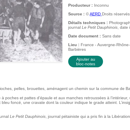
Producteur :
Inconnu
Source :
©
AERD
Droits réservés
Détails techniques :
Photographi
journal
Le Petit Dauphinois
, date
Date document :
Sans date
Lieu :
France - Auvergne-Rhône-
Barbières
Ajouter au
bloc-notes
ioches, pelles, brouettes, aménagent un chemin sur la commune de Barb
à poches et pattes d’épaule et aux manches retroussées à l’intérieur, 
t bleu foncé, une cravate dont la couleur indique le grade atteint. L’in
ournal
Le Petit Dauphinois
, journal pétainiste qui a pris fin à la Libération