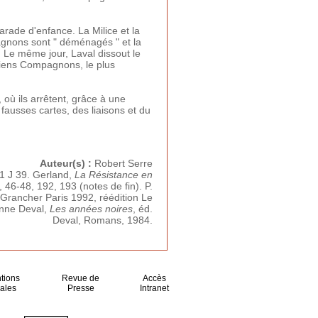
rade d'enfance. La Milice et la
agnons sont " déménagés " et la
 Le même jour, Laval dissout le
ciens Compagnons, le plus
où ils arrêtent, grâce à une
fausses cartes, des liaisons et du
Auteur(s) :
Robert Serre
1 J 39. Gerland,
La Résistance en
, 46-48, 192, 193 (notes de fin). P.
. Grancher Paris 1992, réédition Le
anne Deval,
Les années noires
, éd.
Deval, Romans, 1984.
tions
Revue de
Accès
ales
Presse
Intranet