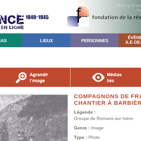
ÉVÈN
IAS
LIEUX
PERSONNES
ILE-D
COMPAGNONS DE FR
CHANTIER À BARBIÈ
Légende :
Groupe de Romans-sur-Isère.
Genre :
Image
Type :
Photo