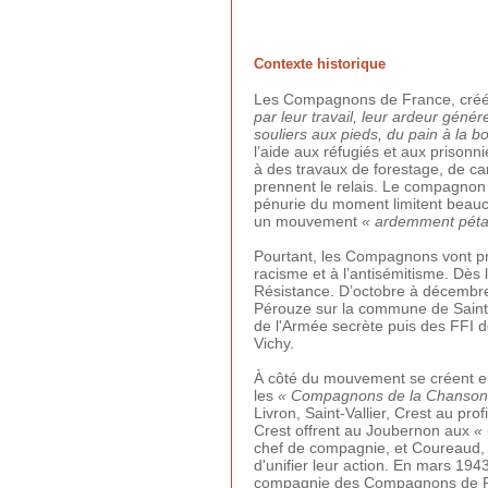
Contexte historique
Les Compagnons de France, créés 
par leur travail, leur ardeur génér
souliers aux pieds, du pain à la 
l’aide aux réfugiés et aux priso
à des travaux de forestage, de car
prennent le relais. Le compagnon e
pénurie du moment limitent beauc
un mouvement
« ardemment pétai
Pourtant, les Compagnons vont pre
racisme et à l’antisémitisme. Dè
Résistance. D’octobre à décembre
Pérouze sur la commune de Saint-S
de l'Armée secrète puis des FFI d
Vichy.
À côté du mouvement se créent e
les
« Compagnons de la Chanson
Livron, Saint-Vallier, Crest au pro
Crest offrent au Joubernon aux
«
chef de compagnie, et Coureaud
d'unifier leur action. En mars 19
compagnie des Compagnons de Fr