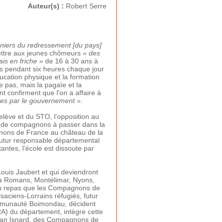
Auteur(s) :
Robert Serre
nniers du redressement [du pays]
 mettre aux jeunes chômeurs
« des
is en friche »
de 16 à 30 ans à
s pendant six heures chaque jour
ducation physique et la formation
e pas, mais la pagaïe et la
 confirment que l’on a affaire à
ises par le gouvernement »
.
elève et du STO, l’opposition au
re de compagnons à passer dans la
gnons de France au château de la
 futur responsable départemental
ntes, l'école est dissoute par
uis Jaubert et qui deviendront
 à Romans, Montélimar, Nyons,
n du repas que les Compagnons de
lsaciens-Lorrains réfugiés, futur
mmunauté Boimondau, décident
RA) du département, intègre cette
ean Isnard, des Compagnons de