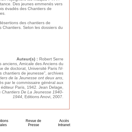
ésistance. Des jeunes emmenés vers
ois évadés des Chantiers de
es.
désertions des chantiers de
 Chantiers. Selon les dossiers du
Auteur(s) :
Robert Serre
s anciens, Amicale des Anciens du
e de doctorat, Université Paris IV-
Les chantiers de jeunesse", archives
ers de la Jeunesse ont deux ans
,
és par le commissaire général aux
éditeur Paris, 1942. Jean Delage,
 Chantiers De La Jeunesse 1940-
1944
, Editions Anovi, 2007.
tions
Revue de
Accès
ales
Presse
Intranet