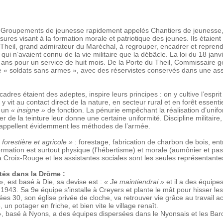
les Groupements de jeunesse rapidement appelés Chantiers de jeunesse, 
sures visant à la formation morale et patriotique des jeunes. Ils étai
Theil, grand admirateur du Maréchal, à regrouper, encadrer et reprend
qui n’avaient connu de la vie militaire que la débâcle. La loi du 18 jan
 ans pour un service de huit mois. De la Porte du Theil, Commissaire 
e
«
soldats sans armes », avec des réservistes conservés dans une ass
dres étaient des adeptes, inspire leurs principes : on y cultive l’esprit d
 y vit au contact direct de la nature, en secteur rural et en forêt essent
t un
« insigne »
de fonction. La pénurie empêchant la réalisation d’unif
er de la teinture leur donne une certaine uniformité. Discipline militair
appellent évidemment les méthodes de l’armée.
 forestière et agricole »
: forestage, fabrication de charbon de bois, ent
formation est surtout physique (l’hébertisme) et morale (aumônier et pa
a Croix-Rouge et les assistantes sociales sont les seules représentante
tés dans la Drôme :
, est basé à Die, sa devise est :
« Je maintiendrai »
et il a des équipes
 1943. Sa 9e équipe s’installe à Creyers et plante le mât pour hisser les
s 30, son église privée de cloche, va retrouver vie grâce au travail
un potager en friche, et bien vite le village renaît.
, basé à Nyons, a des équipes dispersées dans le Nyonsais et les Bar