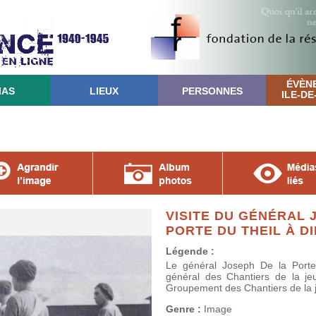
ÉVÈN
IAS
LIEUX
PERSONNES
ILE-D
VISITE DU GÉNÉRAL 
PORTE DU THEIL À DI
Légende :
Le général Joseph De la Porte
général des Chantiers de la jeu
Groupement des Chantiers de la 
Genre :
Image