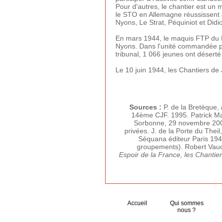
Pour d'autres, le chantier est un
le STO en Allemagne réussissent à
Nyons, Le Strat, Péquiniot et Di
En mars 1944, le maquis FTP du P
Nyons. Dans l'unité commandée par
tribunal, 1 066 jeunes ont désert
Le 10 juin 1944, les Chantiers de
Sources :
P. de la Bretèque,
14ème CJF. 1995. Patrick Ma
Sorbonne, 29 novembre 200
privées. J. de la Porte du Theil
Séquana éditeur Paris 194
groupements). Robert Vau
Espoir de la France, les Chantie
Accueil
Qui sommes
nous ?