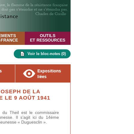
EMENTS
OUTILS
E-FRANCE
ET RESSOURCES
Voir le bloc-notes (
0
)
JOSEPH DE LA
E LE 9 AOÛT 1941
 du Theil est le commissaire
nesse. Il s’agit ici du 14ème
jeunesse « Duguesclin ».