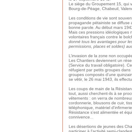
Le siège du Groupement 15, qui ve
Bourg-de-Péage, Chabeuil, Valenc
Les conditions de vie sont souvent
propagande pétainiste se diffuse 
bonne parole. Au début mars 1943
Mais ces pressions idéologiques n
volontaires français contre le bol
donné tous les avantages pour les
permissions, places et soldes) au
L’invasion de la zone non occupé
Les Chantiers deviennent un réser
(Service du travail obligatoire).
réfugient par petits groupes dans
groupes composés d’une quinzaine
se vêtir, le 26 mai 1943, ils ef
Les coups de main de la Résistan
tout, aussi cherchent-ils à se pro
vêtements : on verra de nombreux
cordonnerie, blousons de cuir, tiss
téléphonique, matériel d'infirmeri
Résistance s’est alimentée et éq
connivence...
Les désertions de jeunes des Cha
participer à l'activité semi-cland