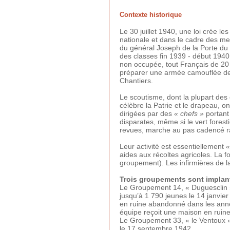
Contexte historique
Le 30 juillet 1940, une loi crée 
nationale et dans le cadre des me
du général Joseph de la Porte du 
des classes fin 1939 - début 1940 
non occupée, tout Français de 20
préparer une armée camouflée d
Chantiers.
Le scoutisme, dont la plupart des ca
célèbre la Patrie et le drapeau, on
dirigées par des
« chefs »
portan
disparates, même si le vert foresti
revues, marche au pas cadencé r
Leur activité est essentiellement
«
aides aux récoltes agricoles. La 
groupement). Les infirmières de l
Trois groupements sont implan
Le Groupement 14, « Duguesclin »
jusqu’à 1 790 jeunes le 14 janvier
en ruine abandonné dans les année
équipe reçoit une maison en ruine, 
Le Groupement 33, « le Ventoux »
le 17 septembre 1942.