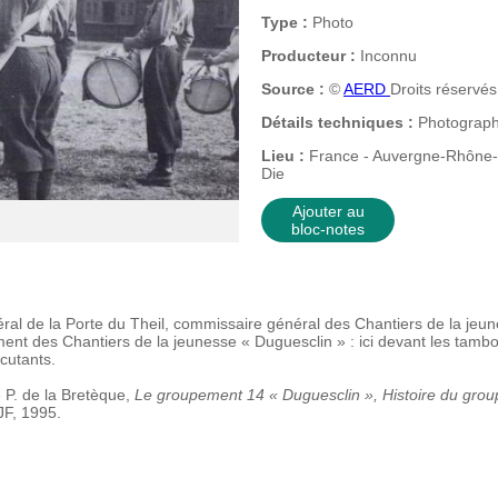
Type :
Photo
Producteur :
Inconnu
Source :
©
AERD
Droits réservés
Détails techniques :
Photographi
Lieu :
France - Auvergne-Rhône-
Die
Ajouter au
bloc-notes
ral de la Porte du Theil, commissaire général des Chantiers de la jeune
nt des Chantiers de la jeunesse « Duguesclin » : ici devant les tamb
cutants.
e P. de la Bretèque,
Le groupement 14 « Duguesclin », Histoire du grou
F, 1995.