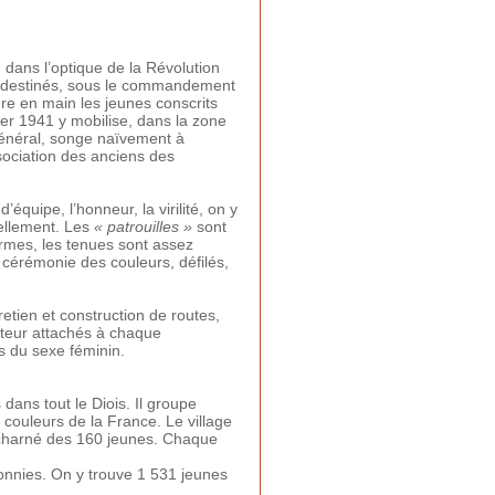
dans l’optique de la Révolution
ent destinés, sous le commandement
re en main les jeunes conscrits
vier 1941 y mobilise, dans la zone
général, songe naïvement à
ociation des anciens des
’équipe, l’honneur, la virilité, on y
iellement. Les
« patrouilles »
sont
ormes, les tenues sont assez
e, cérémonie des couleurs, défilés,
retien et construction de routes,
steur attachés à chaque
s du sexe féminin.
 dans tout le Diois. Il groupe
 couleurs de la France. Le village
 acharné des 160 jeunes. Chaque
onnies. On y trouve 1 531 jeunes