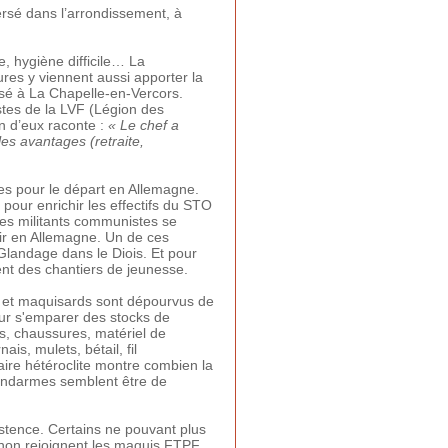
ersé dans l’arrondissement, à
, hygiène difficile… La
res y viennent aussi apporter la
sé à La Chapelle-en-Vercors.
stes de la LVF (Légion des
n d’eux raconte :
« Le chef a
es avantages (retraite,
es pour le départ en Allemagne.
pour enrichir les effectifs du STO
Les militants communistes se
tir en Allemagne. Un de ces
landage dans le Diois. Et pour
nt des chantiers de jeunesse.
 et maquisards sont dépourvus de
our s'emparer des stocks de
s, chaussures, matériel de
is, mulets, bétail, fil
aire hétéroclite montre combien la
gendarmes semblent être de
stence. Certains ne pouvant plus
gnon rejoignent les maquis FTPF.