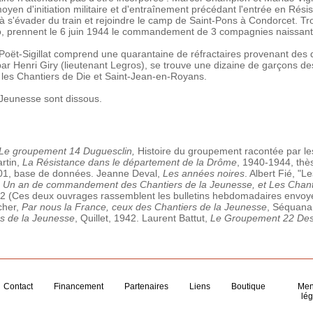
 moyen d'initiation militaire et d'entraînement précédant l'entrée en R
 s'évader du train et rejoindre le camp de Saint-Pons à Condorcet. Tr
dio, prennent le 6 juin 1944 le commandement de 3 compagnies naissant
oët-Sigillat comprend une quarantaine de réfractaires provenant des 
 Henri Giry (lieutenant Legros), se trouve une dizaine de garçons des
é les Chantiers de Die et Saint-Jean-en-Royans.
 Jeunesse sont dissous.
Le groupement 14 Duguesclin,
Histoire du groupement racontée par le
rtin,
La Résistance dans le département de la Drôme
, 1940-1944, thès
1, base de données. Jeanne Deval,
Les années noires
. Albert Fié, "
,
Un an de commandement des Chantiers de la Jeunesse, et Les Chanti
2 (Ces deux ouvrages rassemblent les bulletins hebdomadaires envoy
cher,
Par nous la France, ceux des Chantiers de la Jeunesse
, Séquana 
rs de la Jeunesse
, Quillet, 1942. Laurent Battut,
Le Groupement 22 Des
Contact
Financement
Partenaires
Liens
Boutique
Men
lég