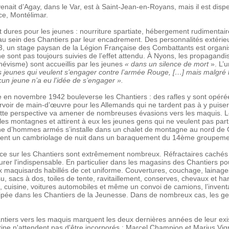
nait d’Agay, dans le Var, est à Saint-Jean-en-Royans, mais il est disp
e, Montélimar.
 dures pour les jeunes : nourriture spartiate, hébergement rudimentaire
au sein des Chantiers par leur encadrement. Des personnalités extérieu
, un stage paysan de la Légion Française des Combattants est organi
e sont pas toujours suivies de l’effet attendu. À Nyons, les propagandi
chévisme) sont accueillis par les jeunes
« dans un silence de mort
». L’u
 jeunes qui veulent s’engager contre l’armée Rouge, […] mais malgré l
cun jeune n’a eu l’idée de s’engager ».
e en novembre 1942 bouleverse les Chantiers : des rafles y sont opéré
voir de main-d’œuvre pour les Allemands qui ne tardent pas à y puiser 
 Cette perspective va amener de nombreuses évasions vers les maquis. 
 les montagnes et attirent à eux les jeunes gens qui ne veulent pas par
 d’hommes armés s’installe dans un chalet de montagne au nord de G
fectuent un cambriolage de nuit dans un baraquement du 14ème groupeme
ce sur les Chantiers sont extrêmement nombreux. Réfractaires cachés
curer l'indispensable. En particulier dans les magasins des Chantiers p
 maquisards habillés de cet uniforme. Couvertures, couchage, lainage
u, sacs à dos, toiles de tente, ravitaillement, conserves, chevaux et harna
e, cuisine, voitures automobiles et même un convoi de camions, l’invent
uipée dans les Chantiers de la Jeunesse. Dans de nombreux cas, les 
ntiers vers les maquis marquent les deux dernières années de leur exi
estine n'attendent pas d'être incorporés : Marcel Champion et Marius Vi