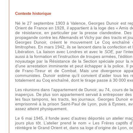
Contexte historique
Né le 27 septembre 1903 à Valence, Georges Dunoir est repr
Orient de France en 1928, il appartient à la loge des « Amis de
de résistance, en particulier par la presse clandestine. Des
propagande contre les Allemands et Vichy par des tracts et jo
Georges Dunoir, créent le mouvement Le Coq enchaîné qui
limitrophes. En mars 1942, ils se lancent dans la confection et
Libération. La liaison avec Londres et avec le
SOE
, par l’int
aussi à la formation et l’instruction de troupes armées, l’édition
noyautage par la Résistance de la Section spéciale pour la 
d’une arrestation imminente et peut échapper à la police. Il p
de Franc-Tireur et de Combat. Mais une divergence appar
communistes. Dunoir estime qu’il convient d’aider tous les ré
totalement au Coq enchaîné, dont le tirage passe à 30 000 ex
Les réunions dans l’appartement de Dunoir, au 74, cours de la 
inaperçus. De plus son appartement servait à entreposer des c
les faux tampons, les tracts, les journaux. Georges Dunoir 
emprisonné à la prison Saint-Paul de Lyon, puis à Eysses, ava
assez atteint physiquement.
Le 6 mai 1945, il fonde avec d’autres déportés un atelier m
jours plus tôt. L’atelier prend le nom « Les Frères captifs 
réintègre le Grand Orient et, dans sa loge d’origine de Lyon