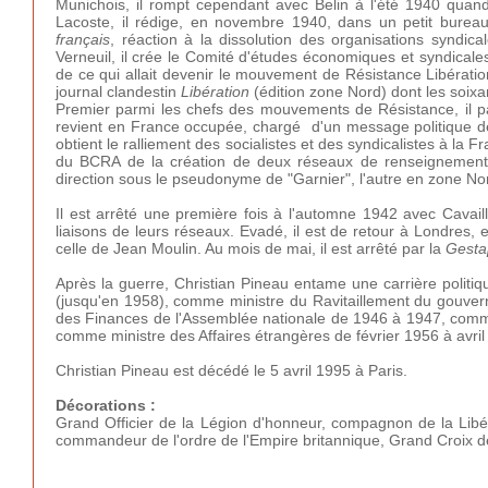
Munichois, il rompt cependant avec Belin à l'été 1940 quand
Lacoste, il rédige, en novembre 1940, dans un petit burea
français
, réaction à la dissolution des organisations syndi
Verneuil, il crée le Comité d'études économiques et syndical
de ce qui allait devenir le mouvement de Résistance Libération
journal clandestin
Libération
(édition zone Nord) dont les soix
Premier parmi les chefs des mouvements de Résistance, il pa
revient en France occupée, chargé d'un message politique de c
obtient le ralliement des socialistes et des syndicalistes à la 
du BCRA de la création de deux réseaux de renseignements 
direction sous le pseudonyme de "Garnier", l'autre en zone Nord
Il est arrêté une première fois à l'automne 1942 avec Cavaillè
liaisons de leurs réseaux. Evadé, il est de retour à Londres,
celle de Jean Moulin. Au mois de mai, il est arrêté par la
Gesta
Après la guerre, Christian Pineau entame une carrière politiq
(jusqu'en 1958), comme ministre du Ravitaillement du gouv
des Finances de l'Assemblée nationale de 1946 à 1947, comme
comme ministre des Affaires étrangères de février 1956 à avril
Christian Pineau est décédé le 5 avril 1995 à Paris.
Décorations :
Grand Officier de la Légion d'honneur, compagnon de la Libér
commandeur de l'ordre de l'Empire britannique, Grand Croix de