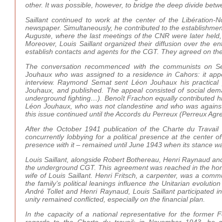
other. It was possible, however, to bridge the deep divide bet
Saillant continued to work at the center of the Libération-No
newspaper. Simultaneously, he contributed to the establishme
Auguste, where the last meetings of the CNR were later held,
Moreover, Louis Saillant organized their diffusion over the en
establish contacts and agents for the CGT. They agreed on the 
The conversation recommenced with the communists on S
Jouhaux who was assigned to a residence in Cahors: it appear
interview. Raymond Semat sent Léon Jouhaux his practical
Jouhaux, and published. The appeal consisted of social dema
underground fighting…). Benoît Frachon equally contributed his
Léon Jouhaux, who was not clandestine and who was against mi
this issue continued until the Accords du Perreux (Perreux Agre
After the October 1941 publication of the Charte du Travail 
concurrently lobbying for a political presence at the center of
presence with it – remained until June 1943 when its stance wa
Louis Saillant, alongside Robert Bothereau, Henri Raynaud and
the underground CGT. This agreement was reached in the home o
wife of Louis Saillant. Henri Fritsch, a carpenter, was a co
the family’s political leanings influence the Unitarian evoluti
André Tollet and Henri Raynaud, Louis Saillant participated i
unity remained conflicted, especially on the financial plan.
In the capacity of a national representative for the former 
regards to the Charte du travail: in November 1943, he a