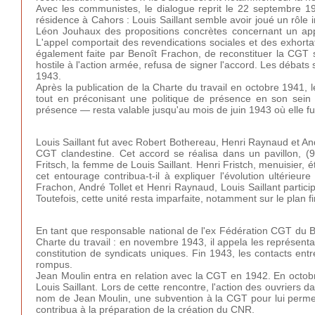
Avec les communistes, le dialogue reprit le 22 septembre 
résidence à Cahors : Louis Saillant semble avoir joué un rôle
Léon Jouhaux des propositions concrètes concernant un appe
L'appel comportait des revendications sociales et des exhortat
également faite par Benoît Frachon, de reconstituer la CGT 
hostile à l'action armée, refusa de signer l'accord. Les débats
1943.
Après la publication de la Charte du travail en octobre 1941, le
tout en préconisant une politique de présence en son sein ;
présence — resta valable jusqu'au mois de juin 1943 où elle fu
Louis Saillant fut avec Robert Bothereau, Henri Raynaud et And
CGT clandestine. Cet accord se réalisa dans un pavillon, (
Fritsch, la femme de Louis Saillant. Henri Fristch, menuisier, 
cet entourage contribua-t-il à expliquer l'évolution ultérieu
Frachon, André Tollet et Henri Raynaud, Louis Saillant partici
Toutefois, cette unité resta imparfaite, notamment sur le plan fi
En tant que responsable national de l'ex Fédération CGT du Boi
Charte du travail : en novembre 1943, il appela les représent
constitution de syndicats uniques. Fin 1943, les contacts entr
rompus.
Jean Moulin entra en relation avec la CGT en 1942. En octobr
Louis Saillant. Lors de cette rencontre, l'action des ouvriers
nom de Jean Moulin, une subvention à la CGT pour lui permettr
contribua à la préparation de la création du CNR.