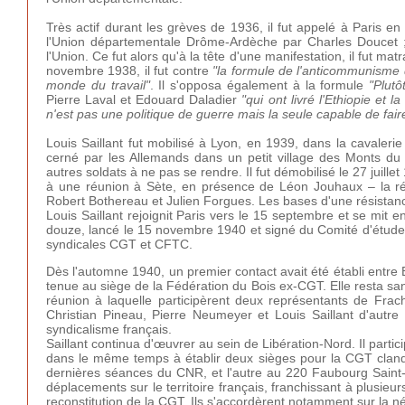
Très actif durant les grèves de 1936, il fut appelé à Paris e
l'Union départementale Drôme-Ardèche par Charles Doucet ; m
l'Union. Ce fut alors qu'à la tête d'une manifestation, il fut 
novembre 1938, il fut contre
"la formule de l'anticommunisme q
monde du travail"
. Il s'opposa également à la formule
"Plutô
Pierre Laval et Edouard Daladier
"qui ont livré l'Ethiopie et 
n'est pas une politique de guerre mais la seule capable de faire
Louis Saillant fut mobilisé à Lyon, en 1939, dans la cavaleri
cerné par les Allemands dans un petit village des Monts du L
autres soldats à ne pas se rendre. Il fut démobilisé le 27 juillet
à une réunion à Sète, en présence de Léon Jouhaux – la réu
Robert Bothereau et Julien Forgues. Les bases d'une résistance
Louis Saillant rejoignit Paris vers le 15 septembre et se mit e
douze, lancé le 15 novembre 1940 et signé du Comité d'études
syndicales CGT et CFTC.
Dès l'automne 1940, un premier contact avait été établi entre 
tenue au siège de la Fédération du Bois ex-CGT. Elle resta san
réunion à laquelle participèrent deux représentants de Fra
Christian Pineau, Pierre Neumeyer et Louis Saillant d'autr
syndicalisme français.
Saillant continua d'œuvrer au sein de Libération-Nord. Il partici
dans le même temps à établir deux sièges pour la CGT clandes
dernières séances du CNR, et l'autre au 220 Faubourg Saint-An
déplacements sur le territoire français, franchissant à plusieurs
reconstitution de la CGT. Ils s'accordèrent notamment sur la n