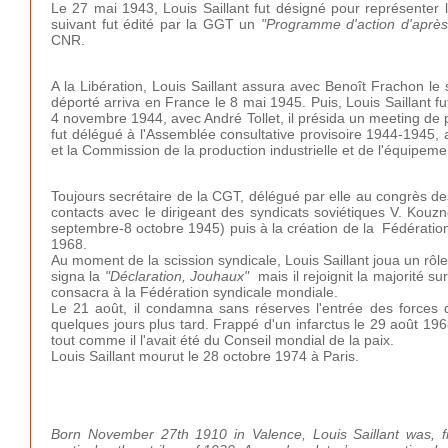
Le 27 mai 1943, Louis Saillant fut désigné pour représenter
suivant fut édité par la GGT un
"Programme d'action d'après
CNR.
A la Libération, Louis Saillant assura avec Benoît Frachon le
déporté arriva en France le 8 mai 1945. Puis, Louis Saillant 
4 novembre 1944, avec André Tollet, il présida un meeting de pro
fut délégué à l'Assemblée consultative provisoire 1944-1945, a
et la Commission de la production industrielle et de l'équipeme
Toujours secrétaire de la CGT, délégué par elle au congrès d
contacts avec le dirigeant des syndicats soviétiques V. Kouzn
septembre-8 octobre 1945) puis à la création de la Fédération 
1968.
Au moment de la scission syndicale, Louis Saillant joua un rôl
signa la
"Déclaration, Jouhaux"
mais il rejoignit la majorité sur
consacra à la Fédération syndicale mondiale.
Le 21 août, il condamna sans réserves l'entrée des forces 
quelques jours plus tard. Frappé d'un infarctus le 29 août 196
tout comme il l'avait été du Conseil mondial de la paix.
Louis Saillant mourut le 28 octobre 1974 à Paris.
Born November 27th 1910 in Valence, Louis Saillant was, f