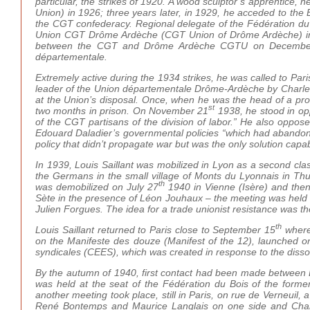
particular, the strikes of 1920. A wood sculptor’s apprentice,
Union) in 1926; three years later, in 1929, he acceded to th
the CGT confederacy. Regional delegate of the Fédération du
Union CGT Drôme Ardèche (CGT Union of Drôme Ardèche) in 1
between the CGT and Drôme Ardèche CGTU on Decembe
départementale.
Extremely active during the 1934 strikes, he was called to Par
leader of the Union départementale Drôme-Ardèche by Charles 
at the Union’s disposal. Once, when he was the head of a p
st
two months in prison. On November 21
1938, he stood in opp
of the CGT partisans of the division of labor.” He also oppo
Edouard Daladier’s governmental policies “which had abandone
policy that didn’t propagate war but was the only solution capabl
In 1939, Louis Saillant was mobilized in Lyon as a second cla
the Germans in the small village of Monts du Lyonnais in Thur
th
was demobilized on July 27
1940 in Vienne (Isère) and then
Sète in the presence of Léon Jouhaux – the meeting was held 
Julien Forgues. The idea for a trade unionist resistance was t
th
Louis Saillant returned to Paris close to September 15
where 
on the Manifeste des douze (Manifest of the 12), launched
syndicales (CEES), which was created in response to the diss
By the autumn of 1940, first contact had been made between B
was held at the seat of the Fédération du Bois of the forme
another meeting took place, still in Paris, on rue de Verneuil,
René Bontemps and Maurice Langlais on one side and Charl