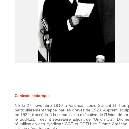
Contexte historique
Né le 27 novembre 1910 à Valence, Louis Saillant fit, très j
particulièrement frappé par les grèves de 1920. Apprenti scul
en 1929, il accéda à la commission exécutive de l'Union dépa
le Sud-Est, il devint secrétaire adjoint de l'Union CGT Drôm
réunification des syndicats CGT et CGTU de Drôme Ardèche su
l'Union départementale.