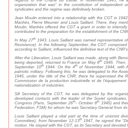
organization that was” in the constitution of independent 
syndicates and the regime was definitively broken.
Jean Moulin entered into a relationship with the CGT in 1942
Manhès, Pierre Meunier and Louis Saillant. There, they menti
Moulin, Manhès offered the CGT a grant in order to intensify 
contributed to the preparation for the establishment of the CNR
th
In May 27
1943, Louis Saillant was named representative of 
Resistance). In the following September, the CGT composed 
according to Saillant, influenced the definitive text of the CNR’
After the Liberation, Louis Saillant was made, along with Beno
th
being deported, returned to France on May 8
1945. Then; L
th
th
September 10
1944. On the 4
of November 1944, with And
patriotic military. Following this, he was delegated to the As
1945, under the title of the CNR; there he supervised the R
Commission de la production industrielle et de l’équipemen
nationalization of industries.
Sill Secretary of the CGT, he was delegated by the organi
developed contacts with the leader of the Soviet syndicates
th
th
Congress (Paris, September 26
- October 8
1945) and then
Federation, FSM) for whom he was Secretary General from its 
Louis Saillant played a vital part at the time of unionist di
th
Committee), from November 12-13
1947, he signed the “Déc
motion. He stayed with the CGT, as its Secretary and devoted 