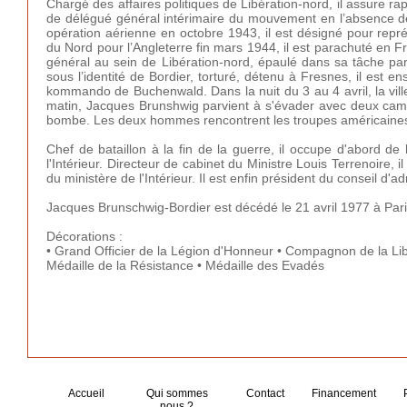
Chargé des affaires politiques de Libération-nord, il assure ra
de délégué général intérimaire du mouvement en l’absence de 
opération aérienne en octobre 1943, il est désigné pour représ
du Nord pour l’Angleterre fin mars 1944, il est parachuté en 
général au sein de Libération-nord, épaulé dans sa tâche p
sous l’identité de Bordier, torturé, détenu à Fresnes, il est
kommando de Buchenwald. Dans la nuit du 3 au 4 avril, la vil
matin, Jacques Brunshwig parvient à s'évader avec deux cama
bombe. Les deux hommes rencontrent les troupes américaines l
Chef de bataillon à la fin de la guerre, il occupe d'abord de 
l'Intérieur. Directeur de cabinet du Ministre Louis Terrenoire, 
du ministère de l'Intérieur. Il est enfin président du conseil d'a
Jacques Brunschwig-Bordier est décédé le 21 avril 1977 à Pari
Décorations :
• Grand Officier de la Légion d'Honneur • Compagnon de la Li
Médaille de la Résistance • Médaille des Evadés
Accueil
Qui sommes
Contact
Financement
nous ?