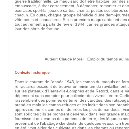
guerre traditionnelle. Le maquisard doit être habitué, par de
embuscade, à tirer correctement, à démonter, remonter et entr
exercices sportifs, jeux de cartes, chants, petites sculptures 
chacun. En outre, chaque groupe bénéficie d'une demi-journé
vêtements et chaussures. Si les premiers maquisards ont des 
tout autrement à partir de février 1944, car les grandes attaqu
jour des abris de fortune.
Auteur: Claude Morel, "Emploi du temps au 
Contexte historique
Dans le courant de l'année 1943, les camps du maquis en forma
réfractaires essaient de trouver un minimum de ravitaillement a
sur les plateaux d'Hauteville-Lompnès et de Retord, dans le 
dépensent sans compter pour collecter des vivres : entre Corli
rassemblent des pommes de terre, des carottes, des rutabagas
prend en main les camps-refuges et les inclut dans son organisat
approvisionne les camps en denrées les plus demandées : vian
sont sollicités ; ils se montrent généreux dans leur grande major
fournissent aux camps des pommes de terre, des légumes secs, 
provenant de l'abattage clandestin de quelques veaux. On tr
en été, vont aider des cultivateurs dans les champs ou répare