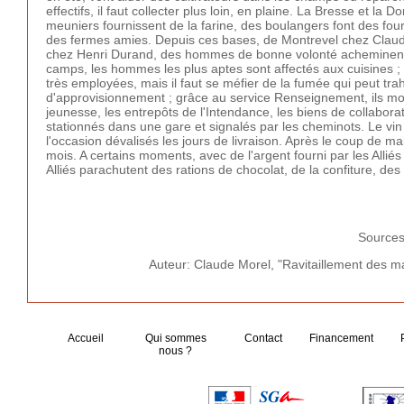
effectifs, il faut collecter plus loin, en plaine. La Bresse et 
meuniers fournissent de la farine, des boulangers font des f
des fermes amies. Depuis ces bases, de Montrevel chez Claude
chez Henri Durand, des hommes de bonne volonté acheminent c
camps, les hommes les plus aptes sont affectés aux cuisines ; 
très employées, mais il faut se méfier de la fumée qui peut tr
d'approvisionnement ; grâce au service Renseignement, ils mon
jeunesse, les entrepôts de l'Intendance, les biens de collabora
stationnés dans une gare et signalés par les cheminots. Le vin
l'occasion dévalisés les jours de livraison. Après le coup de 
mois. A certains moments, avec de l'argent fourni par les Alliés
Alliés parachutent des rations de chocolat, de la confiture, des
Source
Auteur: Claude Morel, "Ravitaillement des m
Accueil
Qui sommes
Contact
Financement
nous ?