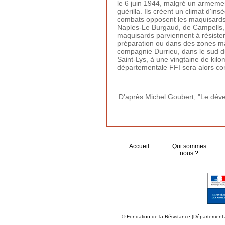
le 6 juin 1944, malgré un armeme
guérilla. Ils créent un climat d'ins
combats opposent les maquisards
Naples-Le Burgaud, de Campells, 
maquisards parviennent à résister 
préparation ou dans des zones ma
compagnie Durrieu, dans le sud d
Saint-Lys, à une vingtaine de kil
départementale FFI sera alors con
D'après Michel Goubert, "Le dé
Accueil
Qui sommes
nous ?
© Fondation de la Résistance (Département