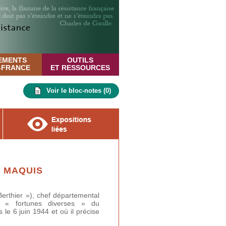
EMENTS
OUTILS
E-FRANCE
ET RESSOURCES
Voir le bloc-notes (
0
)
S MAQUIS
erthier »), chef départemental
s « fortunes diverses » du
e 6 juin 1944 et où il précise