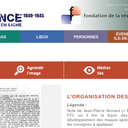
ÉVÈN
IAS
LIEUX
PERSONNES
ILE-D
L’ORGANISATION DE
Légende :
Note de Jean-Pierre Vernant (« B
FFI, où il tire la leçon de
développement des maquis après l
les consignes à appliquer