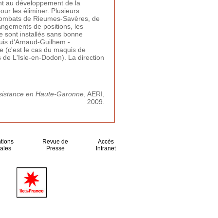
ent au développement de la
pour les éliminer. Plusieurs
combats de Rieumes-Savères, de
ngements de positions, les
e sont installés sans bonne
uis d'Arnaud-Guilhem -
 (c'est le cas du maquis de
 de L'Isle-en-Dodon). La direction
sistance en Haute-Garonne
, AERI,
2009.
tions
Revue de
Accès
ales
Presse
Intranet