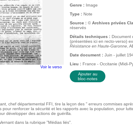
Genre :
Image
Type :
Note
Source :
©
Archives privées Cl
réservés
Détails techniques :
Document d
(présentées ici en recto-verso) 
Résistance en Haute-Garonne
, A
Date document :
Juin - juillet 19
Lieu :
France - Occitanie (Midi-
Voir le verso
Ajouter au
bloc-notes
ant, chef départemental FFI, tire la leçon des " erreurs commises après
s pour renforcer la sécurité et les rapports avec la population, pour lut
our développer des actions de guérilla.
Vernant dans la rubrique "Médias liés".