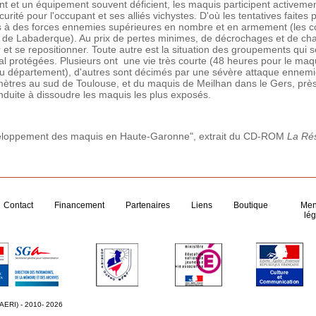
nt et un équipement souvent déficient, les maquis participent activem
écurité pour l'occupant et ses alliés vichystes. D'où les tentatives faites 
 à des forces ennemies supérieures en nombre et en armement (les 
de Labaderque). Au prix de pertes minimes, de décrochages et de cha
et se repositionner. Toute autre est la situation des groupements qui s
l protégées. Plusieurs ont une vie très courte (48 heures pour le maq
u département), d'autres sont décimés par une sévère attaque ennemie
omètres au sud de Toulouse, et du maquis de Meilhan dans le Gers, près
duite à dissoudre les maquis les plus exposés.
veloppement des maquis en Haute-Garonne", extrait du CD-ROM
La Ré
Contact
Financement
Partenaires
Liens
Boutique
Men
lég
 AERI) - 2010- 2026