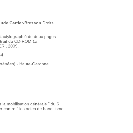
aude Cartier-Bresson
Droits
actylographié de deux pages
extrait du CD-ROM
La
ERI, 2009.
44
Pyrénées) - Haute-Garonne
 la mobilisation générale " du 6
ter contre " les actes de banditisme