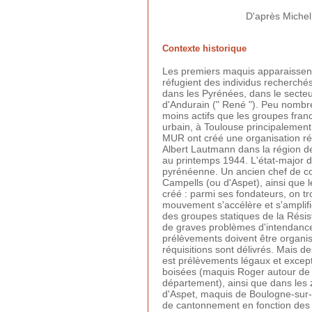
D'après Michel
Contexte historique
Les premiers maquis apparaissent 
réfugient des individus recherché
dans les Pyrénées, dans le secteu
d'Andurain (" René "). Peu nombr
moins actifs que les groupes franc
urbain, à Toulouse principalement
MUR ont créé une organisation rég
Albert Lautmann dans la région d
au printemps 1944. L'état-major d
pyrénéenne. Un ancien chef de cor
Campells (ou d'Aspet), ainsi qu
créé : parmi ses fondateurs, on 
mouvement s'accélère et s'amplifi
des groupes statiques de la Résista
de graves problèmes d'intendance
prélèvements doivent être organi
réquisitions sont délivrés. Mais 
est prélèvements légaux et except
boisées (maquis Roger autour de
département), ainsi que dans les
d'Aspet, maquis de Boulogne-sur-G
de cantonnement en fonction des c