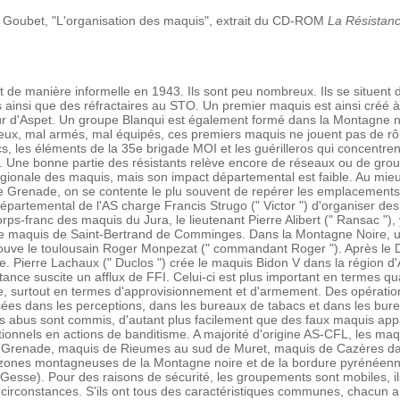
 Goubet, "L'organisation des maquis", extrait du CD-ROM
La Résistan
de manière informelle en 1943. Ils sont peu nombreux. Ils se situent 
s ainsi que des réfractaires au STO. Un premier maquis est ainsi créé
r d'Aspet. Un groupe Blanqui est également formé dans la Montagne noir
eux, mal armés, mal équipés, ces premiers maquis ne jouent pas de rôl
s, les éléments de la 35e brigade MOI et les guérilleros qui concentrent 
. Une bonne partie des résistants relève encore de réseaux ou de grou
ionale des maquis, mais son impact départemental est faible. Au mieux
e Grenade, on se contente le plu souvent de repérer les emplacements
épartemental de l'AS charge Francis Strugo (" Victor ") d'organiser de
ps-franc des maquis du Jura, le lieutenant Pierre Alibert (" Ransac "),
e le maquis de Saint-Bertrand de Comminges. Dans la Montagne Noire,
trouve le toulousain Roger Monpezat (" commandant Roger "). Après le 
e. Pierre Lachaux (" Duclos ") crée le maquis Bidon V dans la région d'
nce suscite un afflux de FFI. Celui-ci est plus important en termes quant
, surtout en termes d'approvisionnement et d'armement. Des opérations
sées dans les perceptions, dans les bureaux de tabacs et dans les bu
des abus sont commis, d'autant plus facilement que des faux maquis app
ionnels en actions de banditisme. A majorité d'origine AS-CFL, les maq
 Grenade, maquis de Rieumes au sud de Muret, maquis de Cazères dan
 zones montagneuses de la Montagne noire et de la bordure pyrénéen
esse). Pour des raisons de sécurité, les groupements sont mobiles, il
irconstances. S'ils ont tous des caractéristiques communes, chacun a e