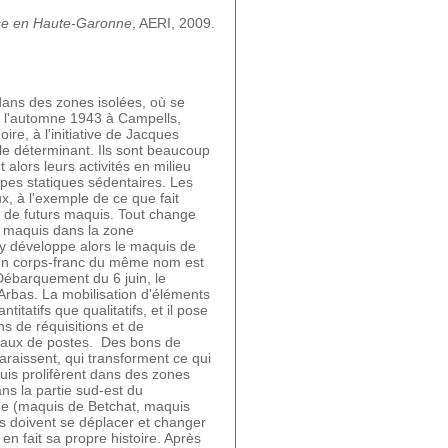
ce en Haute-Garonne
, AERI, 2009.
dans des zones isolées, où se
 à l'automne 1943 à Campells,
e, à l'initiative de Jacques
e déterminant. Ils sont beaucoup
alors leurs activités en milieu
pes statiques sédentaires. Les
, à l'exemple de ce que fait
 de futurs maquis. Tout change
s maquis dans la zone
 y développe alors le maquis de
 un corps-franc du même nom est
Débarquement du 6 juin, le
Arbas. La mobilisation d'éléments
itatifs que qualitatifs, et il pose
 de réquisitions et de
reaux de postes. Des bons de
araissent, qui transforment ce qui
uis prolifèrent dans des zones
s la partie sud-est du
ne (maquis de Betchat, maquis
s doivent se déplacer et changer
n fait sa propre histoire. Après